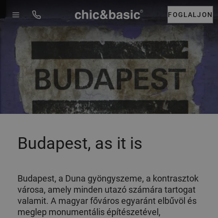
Menú
Booking
FOGLALJON
Budapest, as it is
Budapest, a Duna gyöngyszeme, a kontrasztok
városa, amely minden utazó számára tartogat
valamit. A magyar főváros egyaránt elbűvöl és
meglep monumentális építészetével,