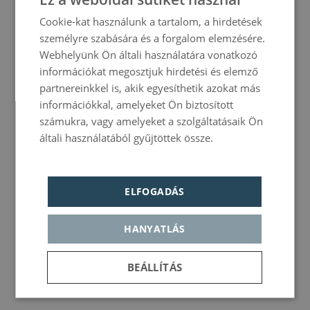
Cookie-kat használunk a tartalom, a hirdetések
FRENCH
személyre szabására és a forgalom elemzésére.
ITALIAN
Webhelyünk Ön általi használatára vonatkozó
GERMAN
információkat megosztjuk hirdetési és elemző
partnereinkkel is, akik egyesíthetik azokat más
PORTUGUESE
információkkal, amelyeket Ön biztosított
HUNGARIAN
számukra, vagy amelyeket a szolgáltatásaik Ön
általi használatából gyűjtöttek össze.
Política de
privacidad
ELFOGADÁS
HANYATLÁS
BEÁLLÍTÁS
Elengedhetetlenül
Teljesítmény
Célzás