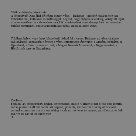
szükséges
Séták a történelem ösvényein
A hömpölygő Duna által két részre osztott város – Budapest – mindkét oldalon tele van
történelemmel, kultúrával és méltósággal. Engedd, hogy átjárjon az örökség, amely ott lapul
minden sarokban. Itt a történelem darabkái összefonódnak a mindennapokkal, és határtalan
Funkcionalitás
kultúrát teremtenek, egyfajta nosztalgikus bájjal, amely mindent átitat.
Tökéletes helyen vagy, hogy közvetlenül fedezd fel a várost. Budapest szívében található
szállodánkból könnyedén elérheted a város legfontosabb látnivalóit: a Madách Színházat, az
Operaházat, a Szent István-bazilikát, a Magyar Nemzeti Múzeumot, a Nagycsarnokot, a
Hősök terét vagy az Országházat.
Elengedhetetlenül szükséges
Teljesítmény
Célzás
Funkcionalitás
Az elengedhetetlenül szükséges sütik lehetővé teszik a
webhely alapvető funkcióit, például a felhasználói
bejelentkezést és a fiókkezelést. A weboldal nem
használható megfelelően az elengedhetetlenül szükséges
Cooltura
Fashion, art, photography, design, performances, music. Culture is part of our core identity
sütik nélkül.
and is present in all our hotels. We support, promote, and welcome daring artistic and
cultural expressions that stir something inside us, invite us to interact, and allow us to feel
that we are part of the experience.
Név
Szolgáltató / Domain
Lejárat
Leírás
PHPSESSID
ülés
Az alkalma
PHP.net
által a PHP
www.chicandbasic.com
nyelvén