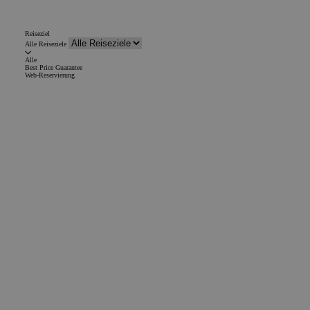
Reiseziel
Alle Reiseziele
Alle
Best Price Guarantee
Web-Reservierung
Buche zum besten Preis
Mehr Infos
Buche zum besten Preis
Mehr Infos