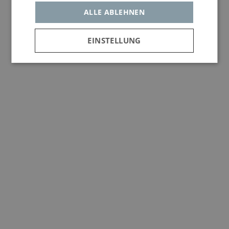
Buche zum besten Preis
ALLE ABLEHNEN
Mehr Infos
EINSTELLUNG
Unbedingt
Leistungs-
Werbe- und
erforderlich
Cookies
Social-
Media-
Cookies
Buche zum besten Preis
Mehr Infos
Funktionalität
Buche zum besten Preis
Mehr Infos
Unbedingt erforderlich
Leistungs-Cookies
Werbe- und Social-Media-Cookies
Funktionalität