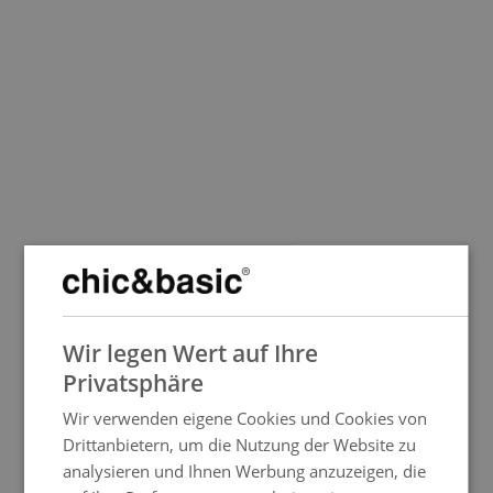
Buche zum besten Preis
Mehr Infos
Buche zum besten Preis
Mehr Infos
SPANISH
Wir legen Wert auf Ihre
ENGLISH
Privatsphäre
FRENCH
Wir verwenden eigene Cookies und Cookies von
ITALIAN
Buche zum besten Preis
Drittanbietern, um die Nutzung der Website zu
Mehr Infos
GERMAN
analysieren und Ihnen Werbung anzuzeigen, die