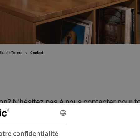
&basic Tallers
Contact
ion? N’hésitez pas à nous contacter pour t
tion ou pour avoir des réponses à vos qu
c&basic Tallers.
tre confidentialité