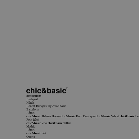
Rester informé
Tu veux être au courant de nos folies?
Strictement nécessaires
Inscrivez-vous à notre newsletter et recevez toutes les actualités et les offres de l’univers c
Abonnez-vous à la newsletter
Publicité
Fon
Nom et prénom
Email
S'abonner
Les cookies strictement n
habilitent des fonctionna
J'accepte de recevoir des communications commerciales
site Web telles que la co
utilisateurs et la gestion
J'ai lu et j'accepte la
Politique de confidentialité
site Web ne peut pas être 
Politique de confidentialité
Conditions 
correctement sans les coo
nécessaires.
Nom
PHPSESSID
destinations
Budapest
Hôtels
Honest Budapest by chic&basic
Barcelona
Hôtels
chic&basic
Habana Hoose
chic&basic
Born Boutique
chic&basic
Velvet
chic&basic
Le
Petit hôtel
chic&basic
Zoo
chic&basic
Tallers
Madrid
Hôtels
chic&basic
dot
Oporto