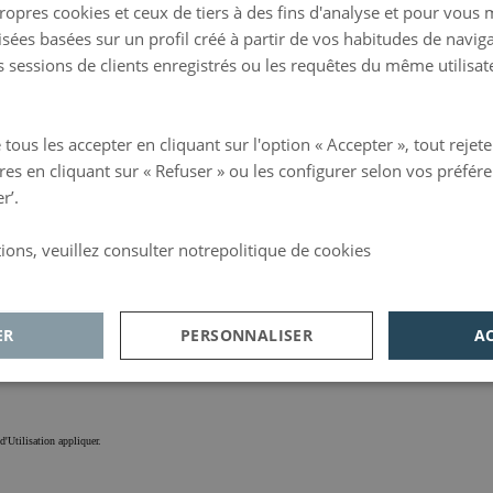
ropres cookies et ceux de tiers à des fins d'analyse et pour vous
isées basées sur un profil créé à partir de vos habitudes de navig
es sessions de clients enregistrés ou les requêtes du même utilisat
ous les accepter en cliquant sur l'option « Accepter », tout rejet
res en cliquant sur « Refuser » ou les configurer selon vos préfére
r’.
ions, veuillez consulter notrepolitique de cookies
d
 les plus brefs délais.
ER
PERSONNALISER
A
lytiques
Publicité
Fonctionnalité
d'Utilisation
appliquer.