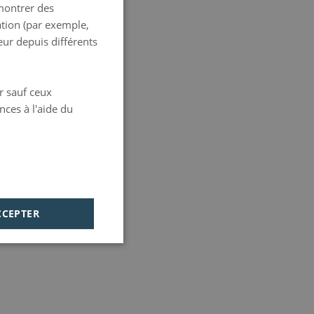
 montrer des
FRENCH
ation (par exemple,
ITALIAN
eur depuis différents
GERMAN
PORTUGUESE
er sauf ceux
HUNGARIAN
nces à l'aide du
CCEPTER