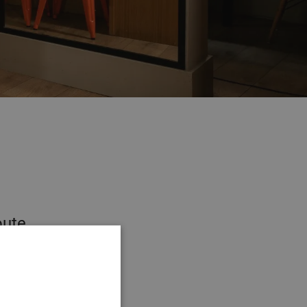
oute
estions
SPANISH
ENGLISH