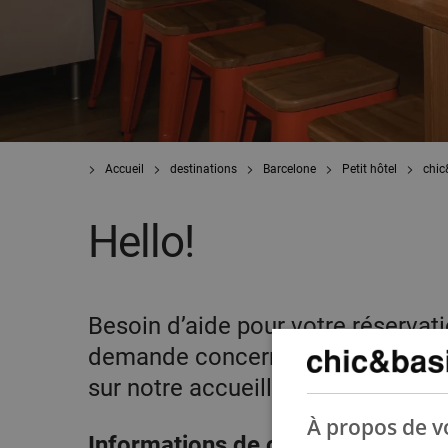
Accueil
destinations
Barcelone
Petit hôtel
chic
Hello!
Besoin d’aide pour votre réservat
demande concernant votre réserva
sur notre accueillant Auberge chi
À propos de vo
Informations de contact