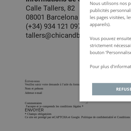
Nous utilisons nos p
Calle Tallers, 82
publicités personnal
08001 Barcelona
les pages visitées, l
appareils).
(+34) 934 121 097
tallers@chicandbasic.com
Vous pouvez ensuite t
strictement nécessai
bouton ‘Personnalise
Pour plus d'informat
Política de privacida
Écrivez-nous
Veuillez saisir votre demande à l’aide du formulaire suivant et nous vous contacterons dans
REFUS
Nom et prénom
Adresse e-mail
Strictement
Ana
Commentaires
nécessaires
J'accepte et je comprends les conditions légales
*
ENVOYER
* Champs obligatoires
Ce site est protégé par reCAPTCHA et Google.
Politique de confidentialité
et
Conditions 