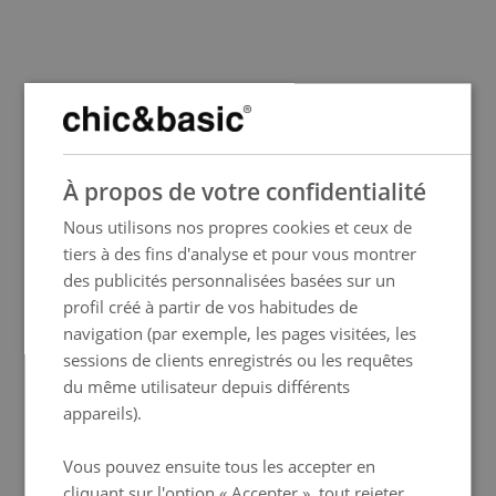
SPANISH
À propos de votre confidentialité
ENGLISH
Nous utilisons nos propres cookies et ceux de
FRENCH
tiers à des fins d'analyse et pour vous montrer
ITALIAN
des publicités personnalisées basées sur un
GERMAN
profil créé à partir de vos habitudes de
navigation (par exemple, les pages visitées, les
PORTUGUESE
sessions de clients enregistrés ou les requêtes
HUNGARIAN
du même utilisateur depuis différents
appareils).
Vous pouvez ensuite tous les accepter en
cliquant sur l'option « Accepter », tout rejeter