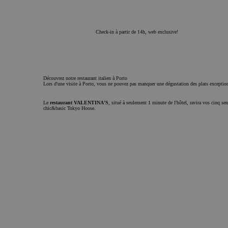
Check-in à partir de 14h, web exclusive!
Découvrez notre restaurant italien à Porto
Lors d'une visite à Porto, vous ne pouvez pas manquer une dégustation des plats exceptio
CookieScriptConsent
Le
restaurant VALENTINA'S
, situé à seulement 1 minute de l'hôtel, ravira vos cinq 
chic&basic Tokyo Hoose.
Politique de 
Google
Rester informé
Tu veux être au courant de nos folies?
Inscrivez-vous à notre newsletter et recevez toutes les actualités et les offres de l’univers c
Abonnez-vous à la newsletter
Nom et prénom
Email
S'abonner
J'accepte de recevoir des communications commerciales
J'ai lu et j'accepte la
Politique de confidentialité