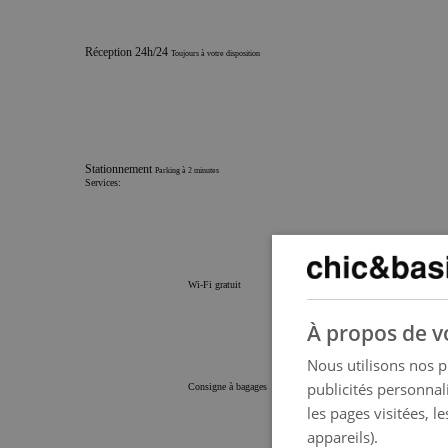
Réception 24h/24
Toujours à votre disposition
Stationnement
Parking à 2 minutes
Services:
Wi-Fi gratuit
À propos de vo
Nous utilisons nos p
publicités personnal
Consigne à bagages
les pages visitées, l
appareils).