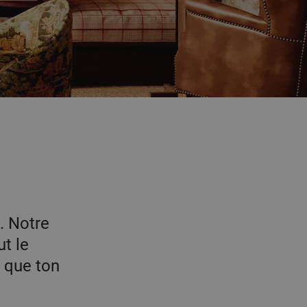
. Notre
ut le
r que ton