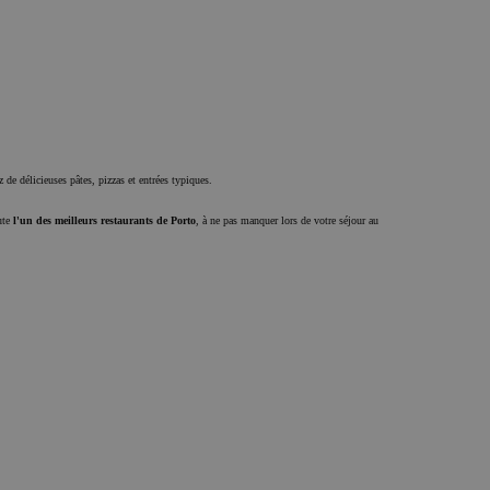
 de délicieuses pâtes, pizzas et entrées typiques.
ute
l'un des meilleurs restaurants de Porto
, à ne pas manquer lors de votre séjour au