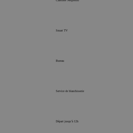
Cafetière Nespresso
Les cookies strictement n
habilitent des fonctionna
site Web telles que la co
utilisateurs et la gestion
site Web ne peut pas être 
Smart TV
correctement sans les coo
nécessaires.
Nom
PHPSESSID
Bureau
Service de blanchisserie
Départ jusqu’à 12h