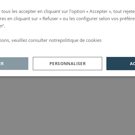
ous les accepter en cliquant sur l'option « Accepter », tout rejet
res en cliquant sur « Refuser » ou les configurer selon vos préfére
r’.
ions, veuillez consulter notrepolitique de cookies
d
ER
PERSONNALISER
A
lytiques
Publicité
Fonctionnalité
Analytiques
ctionnalité