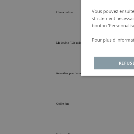
Vous pouvez ensuite t
Climatisation
strictement nécessai
bouton ‘Personnalise
Pour plus d'informat
Lit double / Lit twin
Política de privacida
REFUS
Amenities pour la salle de bains
Strictement
Ana
nécessaires
Coffre-fort
Strictement nécessaires
Publicité
Fon