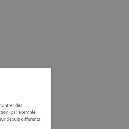
SPANISH
ENGLISH
 montrer des
FRENCH
ation (par exemple,
ITALIAN
eur depuis différents
GERMAN