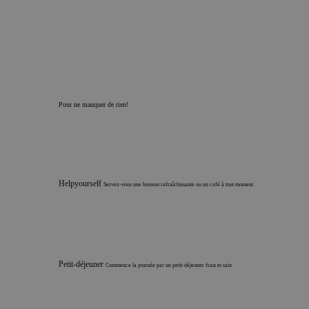
Pour ne manquer de rien!
Helpyourself
Servez-vous une boisson rafraîchissante ou un café à tout moment
Petit-déjeuner
Commence la journée par un petit-déjeuner frais et sain