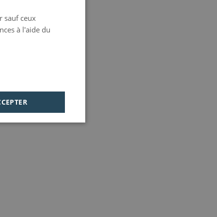
PORTUGUESE
er sauf ceux
HUNGARIAN
nces à l'aide du
CCEPTER