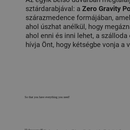
sztárdarabjával: a
Zero Gravity P
szárazmedence formájában, amely 
ahol úszhat anélkül, hogy megázna
ahol enni és inni lehet, a szállod
hívja Önt, hogy kétségbe vonja a
So that you have everything you need!