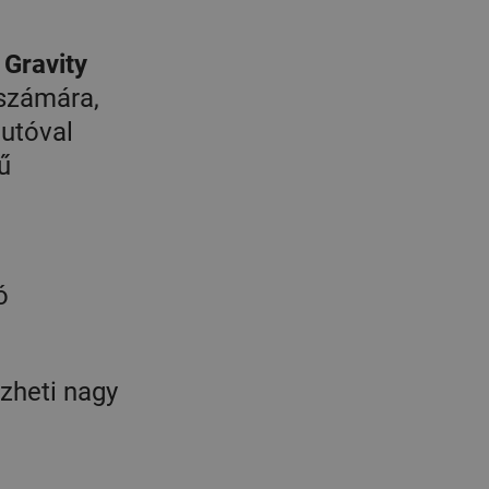
 Gravity
 számára,
autóval
ű
ó
ezheti nagy