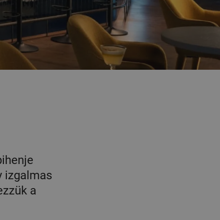
pihenje
y izgalmas
ezzük a