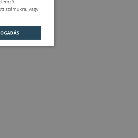
 elemző
ITALIAN
tott számukra, vagy
GERMAN
cidad
PORTUGUESE
FOGADÁS
HUNGARIAN