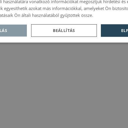
i használatára vonatkozó információkat megosztjuk hirdetési és
kik egyesíthetik azokat más információkkal, amelyeket Ön biztosí
atásaik Ön általi használatából gyűjtöttek össze.
Política de priva
LÁS
BEÁLLÍTÁS
EL
l
Teljesítmény
Célzás
Funkcionalitás
 szükséges
Célzás
itás
kséges sütik
y alapvető
sználói