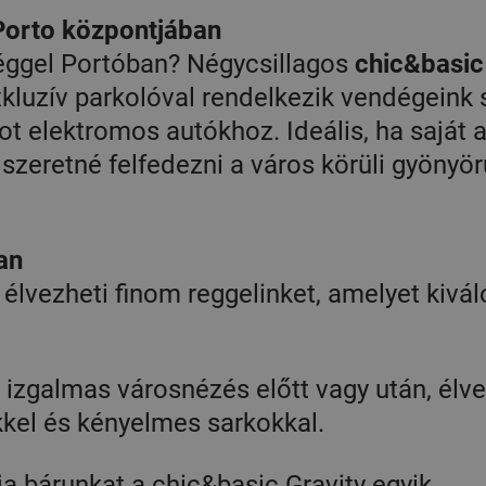
 Porto központjában
séggel Portóban? Négycsillagos
chic&basic
kluzív parkolóval rendelkezik vendégeink
ot elektromos autókhoz. Ideális, ha saját 
a szeretné felfedezni a város körüli gyönyör
an
élvezheti finom reggelinket, amelyet kivál
y izgalmas városnézés előtt vagy után, élv
kkel és kényelmes sarkokkal.
a bárunkat a chic&basic Gravity egyik