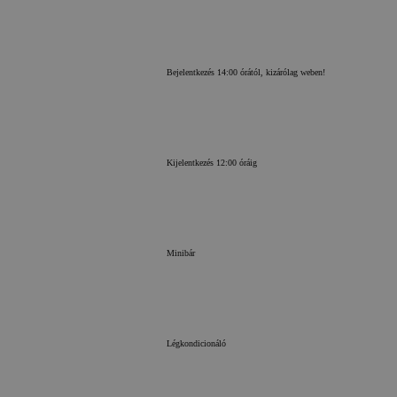
bejelentkezést és a fiókke
weboldal nem használhat
elengedhetetlenül szükség
Név
Bejelentkezés 14:00 órától, kizárólag weben!
PHPSESSID
Kijelentkezés 12:00 óráig
Minibár
Légkondicionáló
Google A
irányelvek