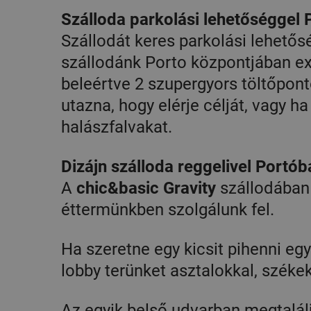
Szálloda parkolási lehetőséggel
Szállodát keres parkolási lehető
szállodánk Porto központjában ex
beleértve 2 szupergyors töltőpont
utazna, hogy elérje célját, vagy h
halászfalvakat.
Dizájn szálloda reggelivel Portób
A
chic&basic Gravity
szállodában 
éttermünkben szolgálunk fel.
Ha szeretne egy kicsit pihenni eg
lobby terünket asztalokkal, széke
Az egyik belső udvarban megtalálj