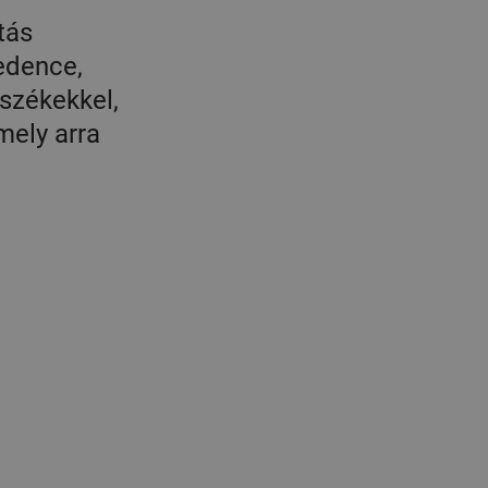
tás
edence,
 székekkel,
mely arra