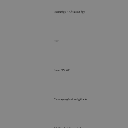
CookieScriptConsent
Franciaágy / Két külön ágy
Széf
Smart TV 40”
Csomagmegőrző szolgáltatás
Szo
Név
Do
Név
Szolgálta
_clsk
Mi
.c