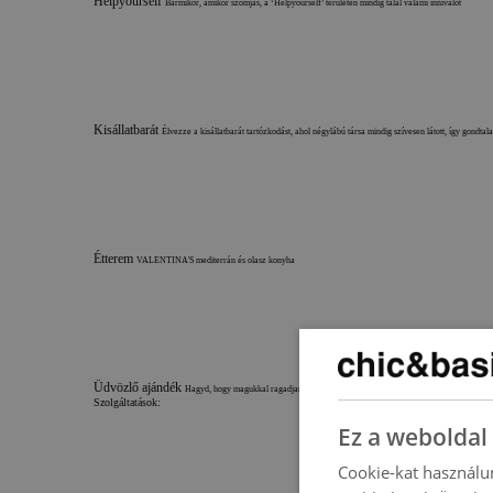
Helpyourself
Bármikor, amikor szomjas, a ‘Helpyourself’ területen mindig talál valami innivalót
Kisállatbarát
Élvezze a kisállatbarát tartózkodást, ahol négylábú társa mindig szívesen látott, így gondtal
Étterem
VALENTINA'S mediterrán és olasz konyha
Üdvözlő ajándék
Hagyd, hogy magukkal ragadjanak a részletek
Szolgáltatások:
Ez a weboldal 
Cookie-kat használu