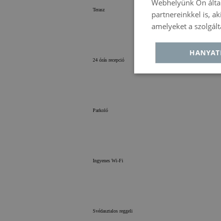
Webhelyünk Ön által
Terasz
partnereinkkel is, a
amelyeket a szolgált
HANYAT
24 órás recepció
Elengedhetetlenü
szükséges
Parkoló
Elengedhetetlenül
Ingyenes Wi-Fi
Teljesítmény
Funkcional
Az elengedhetetlenül szü
lehetővé teszik a webhel
Svédasztalos reggeli
funkcióit, például a felha