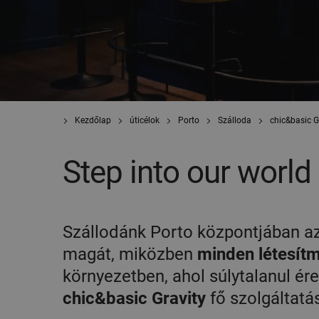
Kezdőlap
úticélok
Porto
Szálloda
chic&basic G
Step into our world
Szállodánk Porto központjában
az
magát, miközben
minden létesítm
környezetben, ahol súlytalanul ér
chic&basic Gravity
fő szolgáltatás