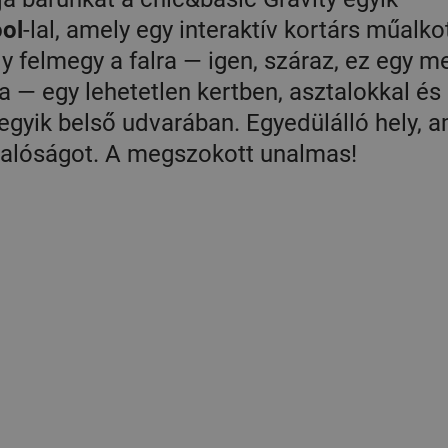
ool
-lal, amely egy interaktív kortárs műalko
felmegy a falra — igen, száraz, ez egy m
 — egy lehetetlen kertben, asztalokkal és
a egyik belső udvarában. Egyedülálló hely, a
 valóságot. A megszokott unalmas!