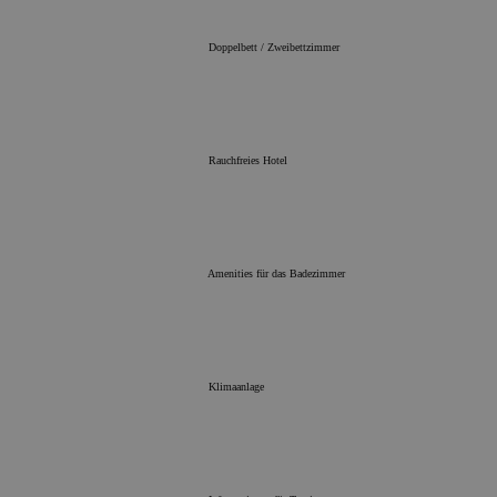
Leistungs-C
Doppelbett / Zweibettzimmer
Werbe- und Social-
Funktional
Unbedingt erforderliche 
ermöglichen wesentliche
der Website wie die Ben
Rauchfreies Hotel
und die Kontoverwaltung
unbedingt erforderlichen
Website nicht ordnungs
werden.
Name
Amenities für das Badezimmer
PHPSESSID
Klimaanlage