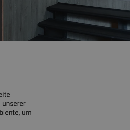
eite
g unserer
biente, um