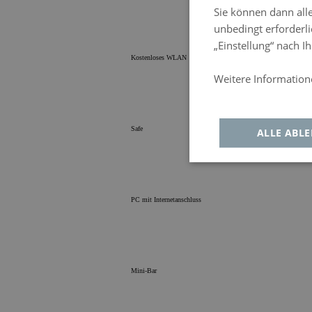
Sie können dann alle
unbedingt erforderli
„Einstellung“ nach 
Kostenloses WLAN
Weitere Informatione
Política de privacida
Safe
ALLE ABL
Unbedingt
Leis
erforderlich
Co
PC mit Internetanschluss
Mini-Bar
Unbedingt erfo