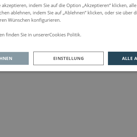
 akzeptieren, indem Sie auf die Option „Akzeptieren“ klicken, all
chen ablehnen, indem Sie auf „Ablehnen“ klicken, oder sie über di
Ihren Wünschen konfigurieren.
n finden Sie in unsererCookies Politik.
d
EHNEN
EINSTELLUNG
ALLE 
tungs-
Werbe-
Funktionalität
okies
und
Social-
Media-
Cookies
rderlich