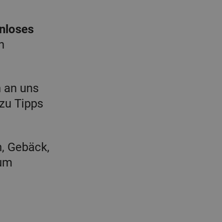
nloses
n
n an uns
zu Tipps
h, Gebäck,
zum