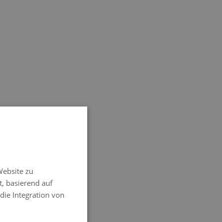
SPANISH
ENGLISH
Website zu
FRENCH
t, basierend auf
ITALIAN
 die Integration von
GERMAN
PORTUGUESE