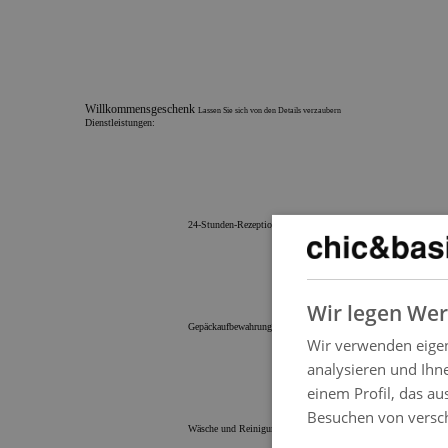
Willkommensgeschenk
Lassen Sie sich von den Details verzaubern
Dienstleistungen:
24-Stunden-Rezeption
Wir legen Wer
Gepäckaufbewahrungs-Service
Wir verwenden eigen
analysieren und Ihne
einem Profil, das au
Besuchen von versc
Wäsche und Reinigungsservice