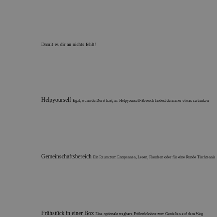
Damit es dir an nichts fehlt!
Helpyourself
Egal, wann du Durst hast, im Helpyourself-Bereich findest du immer etwas zu trinken
Gemeinschaftsbereich
Ein Raum zum Entspannen, Lesen, Plaudern oder für eine Runde Tischtennis
Frühstück in einer Box
Eine optionale tragbare Frühstücksbox zum Genießen auf dem Weg