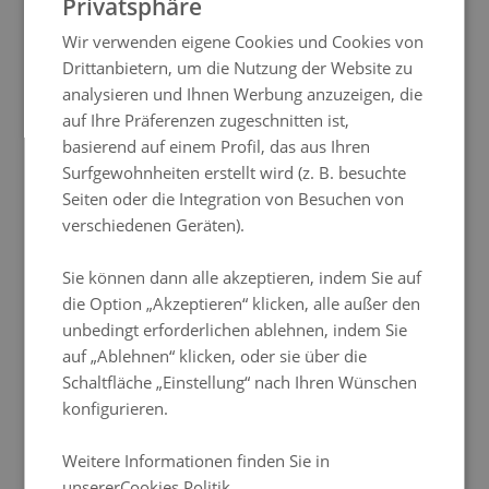
Privatsphäre
FRENCH
Wir verwenden eigene Cookies und Cookies von
ITALIAN
Drittanbietern, um die Nutzung der Website zu
24-Stunden-Rezeption
GERMAN
analysieren und Ihnen Werbung anzuzeigen, die
auf Ihre Präferenzen zugeschnitten ist,
PORTUGUESE
basierend auf einem Profil, das aus Ihren
HUNGARIAN
Surfgewohnheiten erstellt wird (z. B. besuchte
Kostenloses WLAN
Seiten oder die Integration von Besuchen von
verschiedenen Geräten).
Sie können dann alle akzeptieren, indem Sie auf
Frühstücksbuffet
die Option „Akzeptieren“ klicken, alle außer den
unbedingt erforderlichen ablehnen, indem Sie
auf „Ablehnen“ klicken, oder sie über die
Schaltfläche „Einstellung“ nach Ihren Wünschen
konfigurieren.
Klimaanlage
Weitere Informationen finden Sie in
unsererCookies Politik.