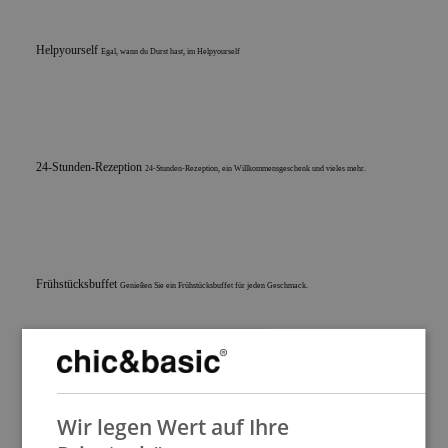
Helpyourself
Egal, wann du Durst hast, im Helpyourself
24-Stunden-Rezeption
24-Stunden-Rezeption, ein Willkommensgeschenk und vieles mehr.
Frühstücksbuffet
Genießen Sie ein Frühstücksbuffet für jeden Geschmack.
SPANISH
Willkommensgeschenk
Lassen Sie sich von den Details verzaubern
Dienstleistungen:
Wir legen Wert auf Ihre
ENGLISH