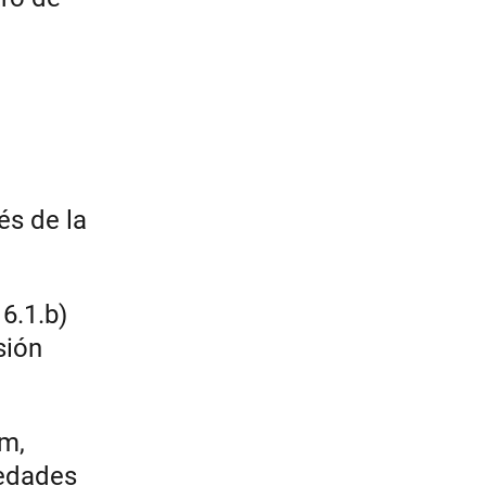
és de la
6.1.b)
sión
um,
iedades