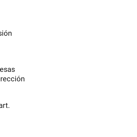
sión
resas
irección
art.