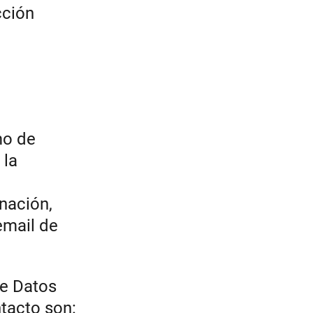
cción
mo de
 la
nación,
email de
e Datos
tacto son: