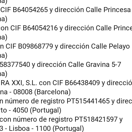
na)
IF B64054265 y dirección Calle Princesa
na)
n CIF B64054216 y dirección Calle Princ
na)
 CIF B09868779 y dirección Calle Pelayo
na)
8377540 y dirección Calle Gravina 5-7
na)
XXI, S.L. con CIF B66438409 y direcci
na - 08008 (Barcelona)
número de registro PT515441465 y direc
to - 4050 (Portugal)
on número de registro PT518421597 y
 - Lisboa - 1100 (Portugal)