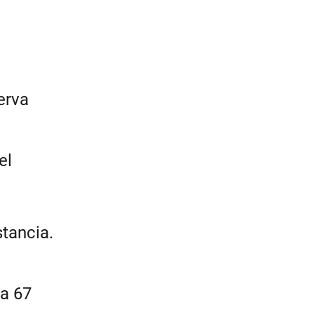
erva
el
stancia.
a 67