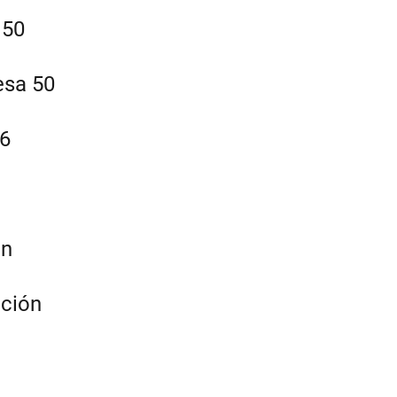
 50
esa 50
 6
ón
ción