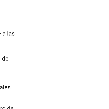
 a las
o de
gales
tro de