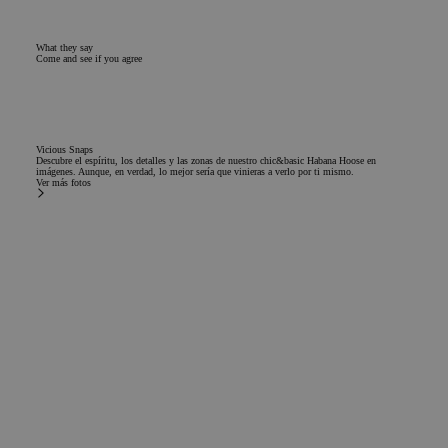
What they say
Come and see if you agree
Vicious Snaps
Descubre el espíritu, los detalles y las zonas de nuestro chic&basic Habana Hoose en
imágenes. Aunque, en verdad, lo mejor sería que vinieras a verlo por ti mismo.
Ver más fotos