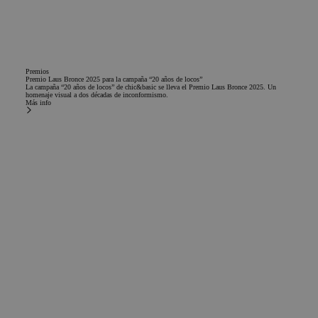
Premios
Premio Laus Bronce 2025 para la campaña “20 años de locos”
La campaña “20 años de locos” de chic&basic se lleva el Premio Laus Bronce 2025. Un
homenaje visual a dos décadas de inconformismo.
Más info