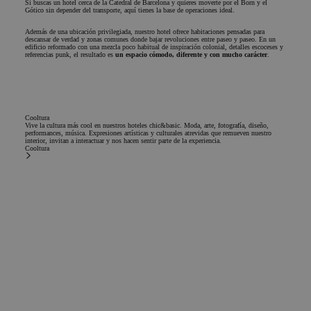
Si buscas un hotel cerca de la Catedral de Barcelona y quieres moverte por el Born y el
experiencia de
utilizada por
Corporation
Gótico sin depender del transporte, aquí tienes la base de operaciones ideal.
usuario y la
Microsoft Bing
.chicandbasic.com
funcionalidad
Ads y es una
Además de una ubicación privilegiada, nuestro hotel ofrece habitaciones pensadas para
del sitio web.
cookie de
descansar de verdad y zonas comunes donde bajar revoluciones entre paseo y paseo. En un
seguimiento. No
edificio reformado con una mezcla poco habitual de inspiración colonial, detalles escoceses y
_ga_4PSBVNPYY0
.chicandbasic.com
1 año 1 mes
Google
referencias punk, el resultado es
un espacio cómodo, diferente y con mucho carácter
.
permite
Analytics
interactuar con 
utiliza esta
usuario que ha
cookie para
visitado
mantener el
previamente
estado de la
nuestro sitio we
sesión.
Cooltura
_gcl_au
2 meses 4
Esta cookie es
Google LLC
Vive la cultura más cool en nuestros hoteles chic&basic. Moda, arte, fotografía, diseño,
performances, música. Expresiones artísticas y culturales atrevidas que remueven nuestro
semanas
establecida por
.chicandbasic.com
interior, invitan a interactuar y nos hacen sentir parte de la experiencia.
Doubleclick y lle
Cooltura
a cabo
información sob
cómo el usuario
final utiliza el sit
web y cualquier
publicidad que e
usuario final ha
visto antes de
visitar dicho siti
web.
IDE
1 año
Esta cookie es
Google LLC
establecida por
.doubleclick.net
Doubleclick y lle
a cabo
información sob
cómo el usuario