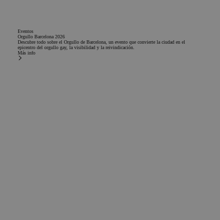
Eventos
Orgullo Barcelona 2026
Descubre todo sobre el Orgullo de Barcelona, un evento que convierte la ciudad en el
epicentro del orgullo gay, la visibilidad y la reivindicación.
Más info