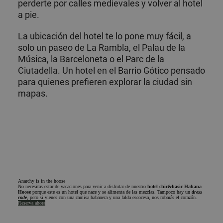
perderte por calles medievales y volver al hotel
a pie.
La ubicación del hotel te lo pone muy fácil, a
solo un paseo de La Rambla, el Palau de la
Música, la Barceloneta o el Parc de la
Ciutadella. Un hotel en el Barrio Gótico pensado
para quienes prefieren explorar la ciudad sin
mapas.
Anarchy is in the hoose
No necesitas estar de vacaciones para venir a disfrutar de nuestro
hotel chic&basic Habana
Hoose
porque este es un hotel que nace y se alimenta de las mezclas. Tampoco hay un
dress
code
,
pero si vienes con una camisa habanera y una falda escocesa, nos robarás el corazón.
Reserva ahora