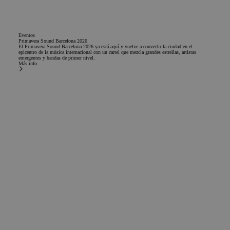
Eventos
Primavera Sound Barcelona 2026
El Primavera Sound Barcelona 2026 ya está aquí y vuelve a convertir la ciudad en el
epicentro de la música internacional con un cartel que mezcla grandes estrellas, artistas
emergentes y bandas de primer nivel.
Más info