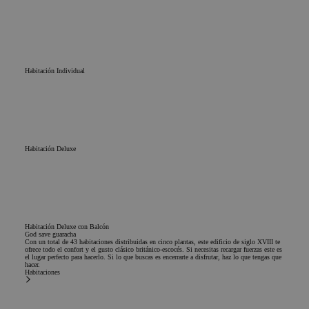
Habitación Individual
Habitación Deluxe
Habitación Deluxe con Balcón
God save guaracha
Con un total de 43 habitaciones distribuidas en cinco plantas, este edificio de siglo XVIII te
ofrece todo el confort y el gusto clásico británico-escocés. Si necesitas recargar fuerzas este es
el lugar perfecto para hacerlo. Si lo que buscas es encerrarte a disfrutar, haz lo que tengas que
hacer.
Habitaciones