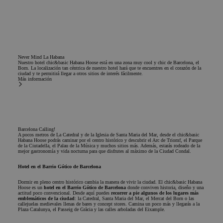
distinguir
para experiment
usuarios
con la eficiencia
únicos
del anuncio en l
asignando un
sitios web
número
utilizando sus
generado
servicios.
aleatoriament
como
_gcl_gs
.chicandbasic.com
2 meses 4
Ezt a cookie-t a
Never Mind La Habana
identificador
semanas
Google Ad
Nuestro hotel chic&basic Habana Hoose está en una zona muy cool y chic de Barcelona, el
de cliente. Se
Services használj
Born. La localización tan céntrica de nuestro hotel hará que te encuentres en el corazón de la
incluye en
a
ciudad y te permitirá llegar a otros sitios de interés fácilmente.
Más información
cada solicitud
reklámkampány
de página en
hatékonyságána
un sitio y se
mérésére és a
utiliza para
felhasználók
calcular los
számára
datos de
bemutatott
visitantes,
hirdetések
sesiones y
relevanciájának
Barcelona Calling!
A pocos metros de La Catedral y de la Iglesia de Santa Maria del Mar, desde el chic&basic
campañas par
javítására.
Habana Hoose podrás caminar por el centro histórico y descubrir el Arc de Triomf, el Parque
los informes
de la Ciutadella, el Palau de la Música y muchos sitios más. Además, estarás rodeado de la
de análisis de
_uetsid
1 día
Bing utiliza esta
Microsoft
mejor gastronomía y vida nocturna para que disfrutes al máximo de la Ciudad Condal.
sitios.
cookie para
Corporation
determinar qué
.chicandbasic.com
Hotel en el Barrio Gótico de Barcelona
_clck
.chicandbasic.com
11 meses 4
Esta cookie se
anuncios deben
semanas
utiliza para
mostrarse que
Dormir en pleno centro histórico cambia la manera de vivir la ciudad. El chic&basic Habana
rastrear las
pueden ser
Hoose es un
hotel en el Barrio Gótico de Barcelona
donde conviven historia, diseño y una
interacciones
relevantes para e
actitud poco convencional. Desde aquí puedes
recorrer a pie algunos de los lugares más
del usuario y
emblemáticos de la ciudad
: la Catedral, Santa Maria del Mar, el Mercat del Born o las
usuario final qu
callejuelas medievales llenas de bares y concept stores. Camina un poco más y llegarás a la
el compromis
examina el sitio.
Plaza Catalunya, el Passeig de Gràcia y las calles arboladas del Eixample.
en el sitio we
para mejorar l
_uetvid
1 año
Esta es una cook
Microsoft