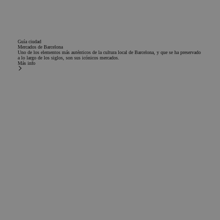
Guía ciudad
Mercados de Barcelona
Uno de los elementos más auténticos de la cultura local de Barcelona, y que se ha preservado
a lo largo de los siglos, son sus icónicos mercados.
Más info