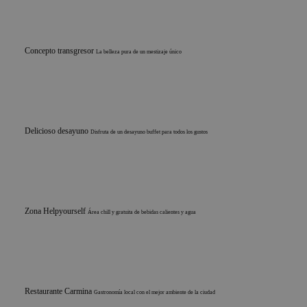
Concepto transgresor
La belleza pura de un mestizaje único
Delicioso desayuno
Disfruta de un desayuno buffet para todos los gustos
Zona Helpyourself
Área chill y gratuita de bebidas calientes y agua
Restaurante Carmina
Gastronomía local con el mejor ambiente de la ciudad