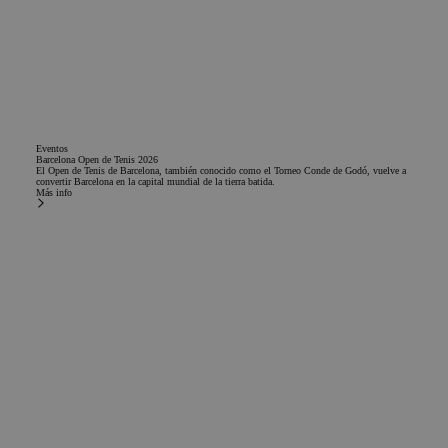
Eventos
Barcelona Open de Tenis 2026
El Open de Tenis de Barcelona, también conocido como el Torneo Conde de Godó, vuelve a
convertir Barcelona en la capital mundial de la tierra batida.
Más info