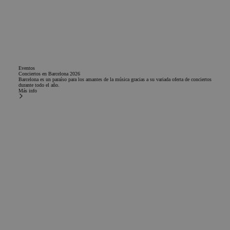
Eventos
Conciertos en Barcelona 2026
Barcelona es un paraíso para los amantes de la música gracias a su variada oferta de conciertos
durante todo el año.
Más info