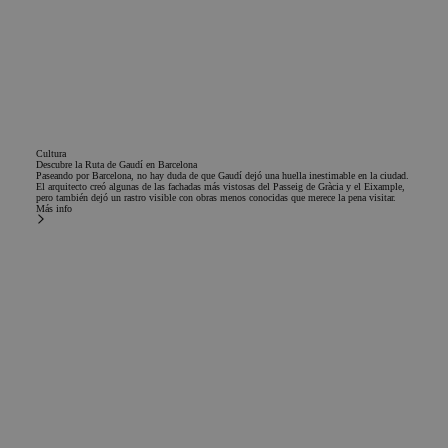
final utiliza el sit
web y cualquier
publicidad que e
usuario final ha
visto antes de
visitar dicho siti
web.
Cultura
Descubre la Ruta de Gaudí en Barcelona
Paseando por Barcelona, no hay duda de que Gaudí dejó una huella inestimable en la ciudad.
El arquitecto creó algunas de las fachadas más vistosas del Passeig de Gràcia y el Eixample,
pero también dejó un rastro visible con obras menos conocidas que merece la pena visitar.
Más info