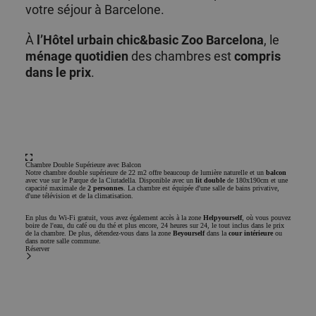
votre séjour à Barcelone.
À
l’Hôtel urbain chic&basic Zoo Barcelona
, le
ménage quotidien
des chambres est
compris
dans le prix
.
Chambre Double Supérieure
avec Balcon
Notre chambre double supérieure de 22 m2 offre beaucoup de lumière naturelle et un
balcon
avec vue sur le Parque de la Ciutadella. Disponible avec un
lit double
de 180x190cm et une
capacité maximale de
2 personnes
. La chambre est équipée d'une salle de bains privative,
d'une télévision et de la climatisation.
En plus du Wi-Fi gratuit, vous avez également accès à la zone
Helpyourself
, où vous pouvez
boire de l'eau, du café ou du thé et plus encore, 24 heures sur 24, le tout inclus dans le prix
de la chambre. De plus, détendez-vous dans la zone
Beyourself
dans la
cour intérieure
ou
dans notre salle commune.
Réserver