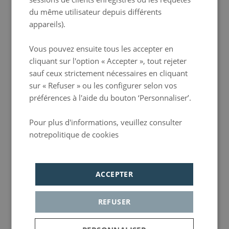
HUNGARIAN
du même utilisateur depuis différents
appareils).
Vous pouvez ensuite tous les accepter en
cliquant sur l'option « Accepter », tout rejeter
sauf ceux strictement nécessaires en cliquant
Chambre Double Économique
Petite chambre double intérieure de 15 m2, mais confortable. Disponible avec un
lit double
sur « Refuser » ou les configurer selon vos
de 160x190cm et une capacité maximale de
2 personnes
. La chambre est équipée d'une salle
de bain privée, d'une télévision et de la climatisation.
préférences à l'aide du bouton ‘Personnaliser’.
En plus du Wi-Fi gratuit, vous avez également accès à la zone
Helpyourself
, où vous pouvez
boire de l'eau, du café ou du thé et plus encore, 24 heures sur 24, le tout inclus dans le prix
de la chambre. De plus, détendez-vous dans la zone
Beyourself
dans la
cour intérieure
ou
Pour plus d'informations, veuillez consulter
dans notre salle commune.
Réserver
notrepolitique de cookies
Política de privacidad
ACCEPTER
REFUSER