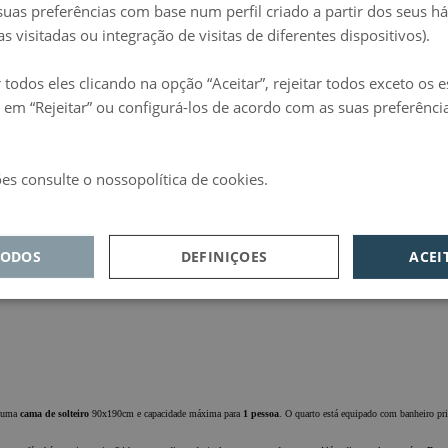
suas preferências com base num perfil criado a partir dos seus h
asal
180x190cm ou
2 camas de solteiro
90x190cm (opção sujeita a disponibilidade). Capacidade máxima para
s visitadas ou integração de visitas de diferentes dispositivos).
e beber água, café ou chá e muito mais, 24 horas por dia, tudo incluído no preço do quarto. Além disso, relaxe
 todos eles clicando na opção “Aceitar”, rejeitar todos exceto os 
 em “Rejeitar” ou configurá-los de acordo com as suas preferênci
es consulte o nossopolítica de cookies.
d
 de casal
160x190cm e capacidade máxima para
2 pessoas
. O quarto está equipado com banheiro privativo, te
TODOS
DEFINIÇOES
ACEI
gua, café ou chá e muito mais, 24 horas por dia, tudo incluído no preço do quarto. Além disso, relaxe na área
B
sempenho
Direcionamento
Funcionalidade
m uma
cama de solteiro
90x190cm e capacidade máxima para
1 pessoa
. O quarto está equipado com banheiro pri