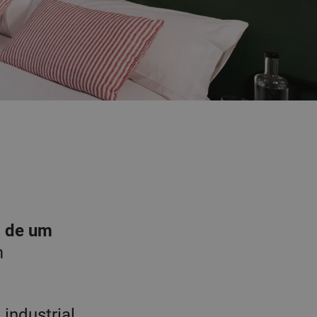
o de um
m
industrial