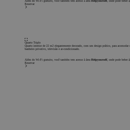
Além do Wi-Fi gratuito, você também tem acesso à área
Helpyourself
, onde pode beber á
Estritamente ne
Reservar
Desempenho
Di
Funcionali
Os cookies estritamente 
permitem a funcionalidad
website, como login de u
Quarto Triplo
da conta. O site não pode
Quarto interior de 22 m2 elegantemente decorado, com um design prático, para acomodar
corretamente sem os cook
banheiro privativo, televisão e ar-condicionado.
necessários.
Além do Wi-Fi gratuito, você também tem acesso à área
Helpyourself
, onde pode beber á
Nome
Reservar
PHPSESSID
Fica a par
Quer manter-se a par das nossas loucuras?
Subscreve a nossa newsletter e recebe todas as novidades e ofertas sobre o mundo chic&ba