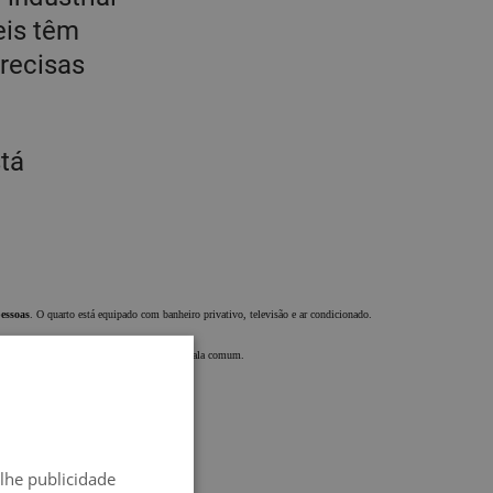
eis têm
recisas
tá
essoas
. O quarto está equipado com banheiro privativo, televisão e ar condicionado.
Beyoursel
f no
pátio interno
ou em nossa sala comum.
SPANISH
ENGLISH
-lhe publicidade
FRENCH