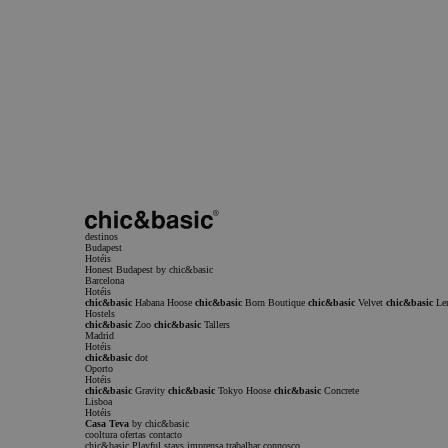
Subscrever a newsletter
Nome
Email
Inscrever-me
Aceito receber comunicações comerciais
Eu li e aceito o
Política de privacidade
Política de Privacidade
Termos de Serv
CookieScriptConsent
Po
Privacidade do Google
destinos
Budapest
Hotéis
Honest Budapest by chic&basic
Barcelona
Hotéis
chic&basic
Habana Hoose
chic&basic
Born Boutique
chic&basic
Velvet
chic&basic
Le
Hostels
chic&basic
Zoo
chic&basic
Tallers
Madrid
Hotéis
chic&basic
dot
Oporto
Hotéis
chic&basic
Gravity
chic&basic
Tokyo Hoose
chic&basic
Concrete
Lisboa
Hotéis
Casa Teva
by chic&basic
cooltura
ofertas
contacto
chic&basic
Playful stays
imprensa
trabalhar connosco