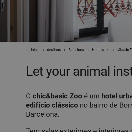
Início
destinos
Barcelona
Hostels
chic&basic 
Let your animal ins
O
chic&basic Zoo
é um
hotel ur
edifício clássico
no bairro de Bor
Barcelona.
Tem salas exteriores e interiore