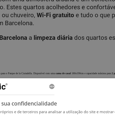
do. Estes quartos acolhedores e confortáv
 ou chuveiro,
Wi-Fi gratuito
e tudo o que p
em Barcelona.
 Barcelona
a
limpeza diária
dos quartos es
 para o Parque de la Ciutadella. Disponível com uma
cama de casal
180x190cm e capacidade máxima para
2 p
água, café ou chá e muito mais, 24 horas por dia, tudo incluído no preço do quarto. Além disso, relaxe na área
 sua confidencialidade
róprios e de terceiros para analisar a utilização do site e mostrar