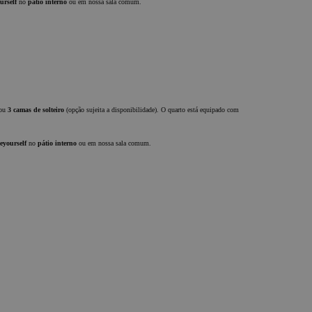
urself
no
pátio interno
ou em nossa sala comum.
ou
3 camas de solteiro
(opção sujeita a disponibilidade). O quarto está equipado com
eyourself
no
pátio interno
ou em nossa sala comum.