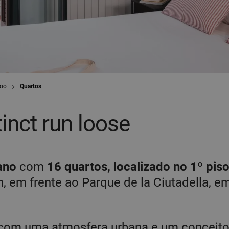
Zoo
Quartos
tinct run loose
bano
com
16 quartos, localizado no 1º pis
n, em frente ao Parque de la Ciutadella, e
s com uma atmosfera urbana e um conceito 