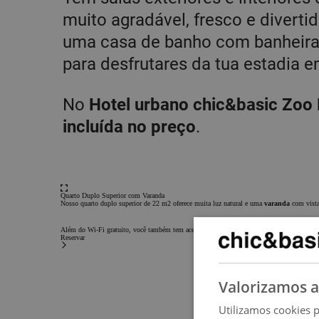
muito agradável, fresco e diverti
uma casa de banho com banheira
para desfrutares da tua estadia 
No
Hotel urbano chic&basic Zoo
incluída no preço
.
Quarto Duplo Superior com Varanda
Nosso quarto duplo superior de 22 m2 oferece muita luz natural e uma
varanda
com vista
Além do Wi-Fi gratuito, você também tem acesso à Zona
Helpyourself
, onde pode beber 
Reservar
Valorizamos a
Utilizamos cookies p