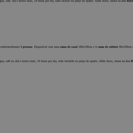
gua, café, chá e muito mais, 24 horas por dia, tudo incluso no preço do quarto. Além disso, relaxe na área
Beyo
cessários
recionamento
dade
necessários
e central do
suário e gestão
 ser utilizado
 confortavelmente
3 pessoas
. Disponível com uma
cama de casal
180x190cm e
1 cama de solteiro
90x190cm 
ies estritamente
gua, café ou chá e muito mais, 24 horas por dia, tudo incluído no preço do quarto. Além disso, relaxe na área
B
Provedor / Domínio
Validade
Descrição
Sessão
Cookie gerado
PHP.net
por aplicativos
www.chicandbasic.com
baseados na
linguagem
PHP. Este é um
identificador
de propósito
geral usado
para manter
variáveis de
sessão do
usuário.
Normalmente é
um número
gerado
sic.