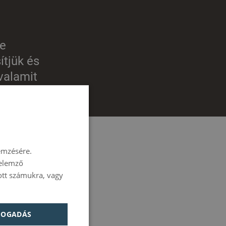
ze
ítjük és
valamit
ei legyünk
SPANISH
ENGLISH
emzésére.
FRENCH
 elemző
ITALIAN
tott számukra, vagy
GERMAN
cidad
PORTUGUESE
FOGADÁS
HUNGARIAN