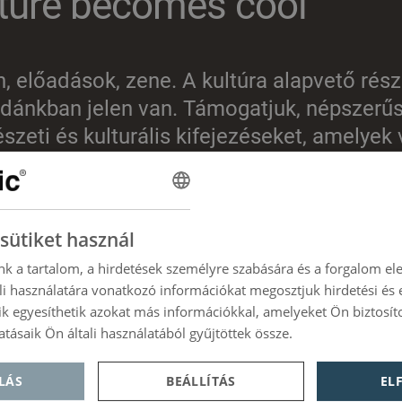
lture becomes cool
n, előadások, zene. A kultúra alapvető rés
odánkban jelen van. Támogatjuk, népszerűs
eti és kulturális kifejezéseket, amelyek 
óra hívnak, és lehetővé teszik, hogy részes
sütiket használ
nk a tartalom, a hirdetések személyre szabására és a forgalom el
i használatára vonatkozó információkat megosztjuk hirdetési és
kik egyesíthetik azokat más információkkal, amelyeket Ön biztosí
atásaik Ön általi használatából gyűjtöttek össze.
Política de priva
LÁS
BEÁLLÍTÁS
EL