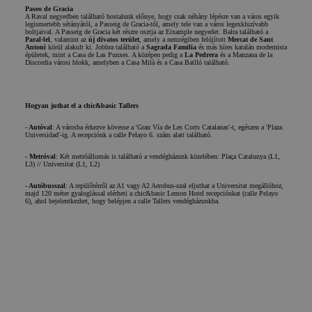
Paseo de Gracia
A Raval negyedben található hostalunk előnye, hogy csak néhány lépésre van a város egyik
legismertebb sétányától, a Passeig de Gracia-tól, amely tele van a város legexkluzívabb
Funkcionalitás
boltjaival. A Passeig de Gracia két részre osztja az Eixample negyedet. Balra található a
Paral·lel
, valamint az
új divatos terület
, amely a nemrégiben felújított
Mercat de
Sant
Antoni
körül alakult ki. Jobbra található a
Sagrada Familia
és más híres katalán modernista
épületek, mint a Casa de Las Punxes. A középen pedig a
La Pedrera
és a Manzana de la
Discordia városi blokk, amelyben a Casa Milà és a Casa Batlló található.
Hogyan juthat el a chic&basic Tallers
Elengedhetetlenül szükséges
Teljesítmény
Célzás
- Autóval
: A városba érkezve kövesse a 'Gran Vía de Les Corts Catalanas'-t, egészen a 'Plaza
Universidad'-ig. A recepciónk a calle Pelayo 6. szám alatt található.
Funkcionalitás
- Metróval
: Két metróállomás is található a vendégházunk közelében: Plaça Catalunya (L1,
L3) // Universitat (L1, L2)
Az elengedhetetlenül szükséges sütik lehetővé teszik a
webhely alapvető funkcióit, például a felhasználói
- Autóbusszal
: A repülőtérről az A1 vagy A2 Aerobus-szal eljuthat a Universitat megállóhoz,
bejelentkezést és a fiókkezelést. A weboldal nem
majd 120 méter gyaloglással elérheti a chic&basic Lemon Hotel recepciónkat (calle Pelayo
6), ahol bejelentkezhet, hogy belépjen a calle Tallers vendégházunkba.
használható megfelelően az elengedhetetlenül szükséges
sütik nélkül.
Név
Szolgáltató / Domain
Lejárat
Leírás
PHPSESSID
ülés
Az alkalma
PHP.net
által a PHP
Naprakész lenni
www.chicandbasic.com
Szeretnél naprakész lenni a legújabb őrültségeinkről?
nyelvén
Iratkozzon fel hírlevelünkre, és kapjon minden hírt és ajánlatot a chic&basic világáról.
létrehozott
Iratkozz fel a hírlevélre
cookie. Ez 
Név
általános c
Email