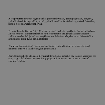
amelyet a
felhasználó
munkamen
változók
fenntartásá
használnak
A
Helpyourself
területen reggelit találsz péksüteményekkel, gabonapelyhekkel, kenyérrel,
általában e
gyümölcsökkel, felvágottakkal, vízzel, gyümölcslevekkel és kávéval vagy teával, 24 órában,
véletlensz
mindez a szoba
árában benne van
.
generált sz
felhasznál
Ezenkívül a calle Gravina 5-7 (130 méterre gyalog) található chic&basic Reding szállodában
módja a
24 órás recepció, csomagmegőrzés és repülőtéri transzfer szolgáltatás áll rendelkezésre. A
szállóba való be- és kijelentkezés megkönnyítése érdekében a bejelentkezés 15:00 órától, a
webhelyre
Google Adatvédelmi irányelvek
kijelentkezés pedig 12:00 óráig lehetséges.
jellemző le
de jó példa
A
konyha
kenyérpirítóval, Nespresso kávéfőzővel, evőeszközökkel és mosogatógéppel
hogy a
felszerelt, amelyet a takarítószolgálat gondoskodik.
felhasználó
oldalak köz
Közvetlenül mellette található a
Beyourself
terület, ahol pihenhet egy intenzív városnéző nap
bejelentkez
után, vagy előkészítheti a következő nap programját az internetkapcsolattal rendelkező
állapotot ta
számítógépünkön.
fenn.
CookieScriptConsent
1 év
El servicio
CookieScript
Cookie-
.chicandbasic.com
Script.com 
esta cookie
Naprakész lenni
recordar la
Szeretnél naprakész lenni a legújabb őrültségeinkről?
preferencia
Iratkozzon fel hírlevelünkre, és kapjon minden hírt és ajánlatot a chic&basic világáról.
consentimi
Iratkozz fel a hírlevélre
de cookies
Név
los visitant
Email
necesario q
Feliratkozás
banner de