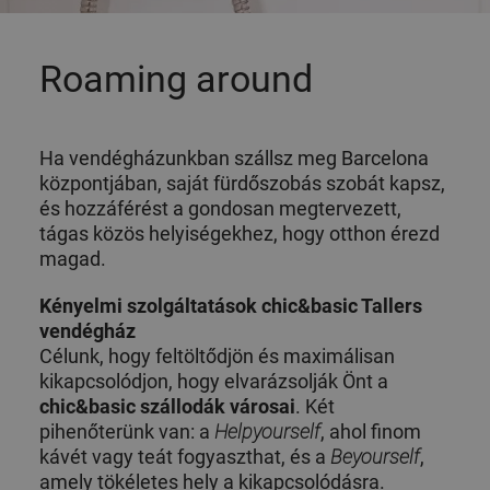
Roaming around
Ha vendégházunkban szállsz meg Barcelona
központjában, saját fürdőszobás szobát kapsz,
és hozzáférést a gondosan megtervezett,
tágas közös helyiségekhez, hogy otthon érezd
magad.
Kényelmi szolgáltatások chic&basic Tallers
vendégház
Célunk, hogy feltöltődjön és maximálisan
kikapcsolódjon, hogy elvarázsolják Önt a
chic&basic szállodák városai
. Két
pihenőterünk van: a
Helpyourself
, ahol finom
kávét vagy teát fogyaszthat, és a
Beyourself
,
amely tökéletes hely a kikapcsolódásra.