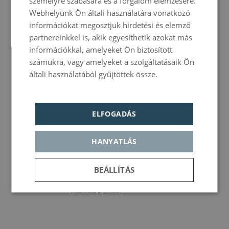
személyre szabására és a forgalom elemzésére.
ITALIAN
Webhelyünk Ön általi használatára vonatkozó
GERMAN
információkat megosztjuk hirdetési és elemző
Ingyenes Wi-Fi
partnereinkkel is, akik egyesíthetik azokat más
PORTUGUESE
információkkal, amelyeket Ön biztosított
HUNGARIAN
számukra, vagy amelyeket a szolgáltatásaik Ön
általi használatából gyűjtöttek össze.
Política de
privacidad
Franciaágy / Két külön ágy
ELFOGADÁS
TV
HANYATLÁS
BEÁLLÍTÁS
Fürdőszobai kiegészítők
Elengedhetetlenül
Teljesítmény
Célzás
szükséges