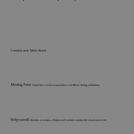
Common areas Tallers
Hostel
Meeting Point
Várjuk Önt a 24 órás recepciónkon a chic&basic Reding szállodában
Helpyourself
Bármikor is szomjas, a Helpyourself területen mindig talál valamit enni és inni