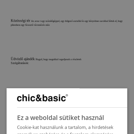
Közösségi tér
Az area-t egy számítógéppel, egy dolgozó asztallal és egy kényelmes sarokkal láttuk el, hogy
pihenhess egy fárasztó városnézés után
Üdvözlő ajándék
Hagyd, hogy magukkal ragadjanak a részletek
Szolgáltatások:
Légkondicionáló
SPANISH
Ez a weboldal sütiket használ
ENGLISH
Lift
Cookie-kat használunk a tartalom, a hirdetések
FRENCH