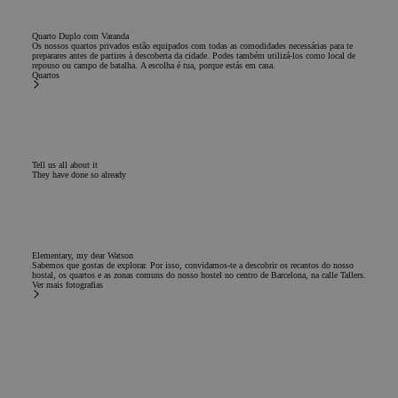
Quarto Duplo com Varanda
Os nossos quartos privados estão equipados com todas as comodidades necessárias para te
preparares antes de partires à descoberta da cidade. Podes também utilizá-los como local de
repouso ou campo de batalha. A escolha é tua, porque estás em casa.
Quartos
Tell us all about it
They have done so already
Elementary, my dear Watson
Sabemos que gostas de explorar. Por isso, convidamos-te a descobrir os recantos do nosso
hostal, os quartos e as zonas comuns do nosso hostel no centro de Barcelona, na calle Tallers.
Ver mais fotografias