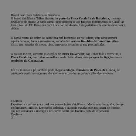
baseados
linguage
PHP. Est
Hostel near Plaza Cataluña in Barcelona
identific
O hostel chic&basic Tallers fica
muito perto da Praça Cataluña de Barcelona
, o centro
de propó
nevrálgico da cidade. A partir daqui, pode deslocar-se aos famosos monumentos de Gaudí, ao
geral usa
Camp Nou do FC Barcelona ou à Praia da Barceloneta. Está perfeitamente comunicado com a
cidade.
para man
variáveis
sessão d
O nosso hostel no centro de Barcelona está localizado na rua Tallers, uma zona pedonal
repleta de lojas, bares e restaurantes, ao lado das famosas
Ramblas de Barcelona
. Além
usuário.
disso, tem estações de metro, táxis, autocarros e comboios nas proximidades.
Normalme
um núme
A poucos metros, encontra as estações de
metro Universitat
, das linhas lilás e vermelha, e
gerado
Plaza Cataluña
, das linhas vermelha e verde. Além disso, esta paragem faz ligação com os
aleatoria
comboios da Generalitat
.
como ele
usado po
Em 15 minutos a pé, também pode chegar à
estação ferroviária de Paseo de Gracia
, de
específic
onde pode partir para algumas das melhores excursões às praias e vilas dos arredores.
o site, m
bom exe
manter o 
de logad
Política de
um usuár
Privacidade do Google
entre as
Cooltura
páginas.
Experiencia a cultura mais cool nos nossos hotéis chic&basic. Moda, arte, fotografia, design,
performances, música. Expressões artísticas e culturais ousadas que nos tocam no interior,
CookieScriptConsent
1 ano
El servici
CookieScript
que nos convidam a interagir e nos fazem sentir que fazemos parte da experiência.
Cookie-
Cooltura
.chicandbasic.com
Script.co
utiliza es
cookie pa
recordar 
preferenc