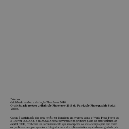
lleva a cabo
información
sobre cómo
el usuario
final utiliza el
sitio web y
cualquier
publicidad
que el
usuario final
haya visto
antes de
visitar dicho
sitio web.
Prêmios
chic&basic recebeu a distinção Photolover 2016
O chic&basic recebeu a distinção Photolover 2016 da Fundação Photographic Social
Vision.
Graças à participação dos seus hotéis em Barcelona em eventos como o World Press Photo ou
o Festival DOCfield, o chic&basic esteve novamente no primeiro plano do setor artístico da
capital catalã, recebendo um reconhecimento que recompensa os seus esforços para que todos
os públicos consigam apreciar a fotografia, uma disciplina artística cuja beleza é igualada pela