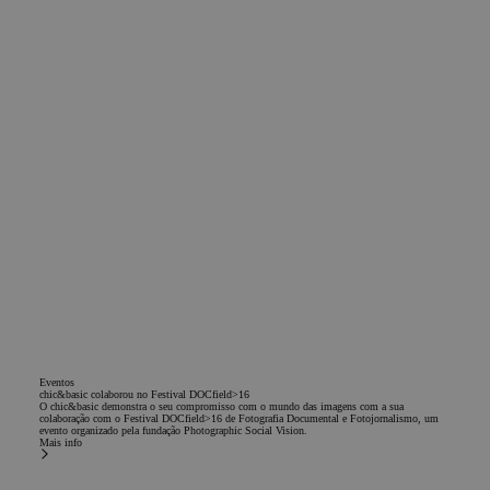
Nos permite
interactuar
con un
usuario que
ha visitado
previamente
nuestro sitio
web.
_gcl_au
2 meses
Este cookie é
Google LLC
4
definido pela
.chicandbasic.com
semanas
Doubleclick e
contém
informações
sobre como
o usuário
final usa o
site e
qualquer
publicidade
que o
usuário final
possa ter
visto antes
de visitar o
Eventos
referido site.
chic&basic colaborou no Festival DOCfield>16
O chic&basic demonstra o seu compromisso com o mundo das imagens com a sua
colaboração com o Festival DOCfield>16 de Fotografia Documental e Fotojornalismo, um
IDE
1 ano
Esta cookie
Google LLC
evento organizado pela fundação Photographic Social Vision.
es
.doubleclick.net
Mais info
establecida
por
Doubleclick y