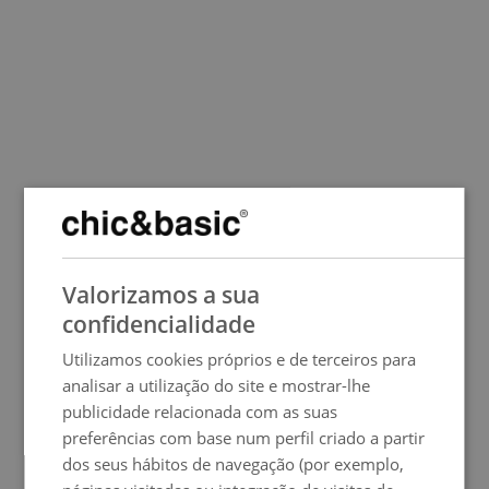
SPANISH
Valorizamos a sua
ENGLISH
confidencialidade
FRENCH
Utilizamos cookies próprios e de terceiros para
ITALIAN
Yes, we have wifi!
analisar a utilização do site e mostrar-lhe
O nosso hostel chic&basic Tallers oferece
quartos com casa de banho privativa
. Mas, para
que possas estar sempre nas nuvens ou na nuvem, colocamos à tua disposição as áreas
GERMAN
publicidade relacionada com as suas
comuns onde te podes ligar à Internet a partir do nosso computador.
preferências com base num perfil criado a partir
PORTUGUESE
O serviço de
receção 24 horas
fica no Hotel chic&basic Reding, na calle Gravina 5-7, a
130m a pé do nosso Hostel chic&basic Tallers.
dos seus hábitos de navegação (por exemplo,
Serviços
HUNGARIAN