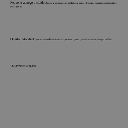
Pequeno-almoço incluído
Acesso a um espaço de buffet com opções frescas e variadas, disponível 24
horas por dia
Quarto individual
Quarto confortável e funcional para uma pessoa; inclui amenities e limpeza diária
The dreamers kingdom