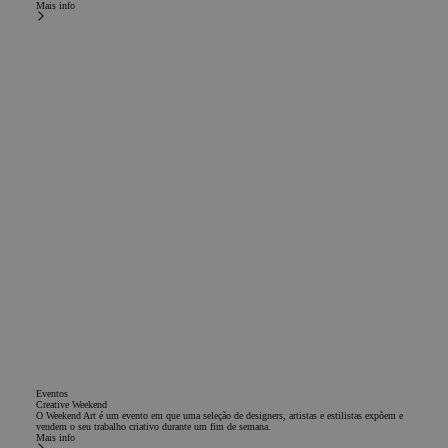
Mais info
Eventos
Creative Weekend
O Weekend Art é um evento em que uma seleção de designers, artistas e estilistas expõem e
vendem o seu trabalho criativo durante um fim de semana.
Mais info