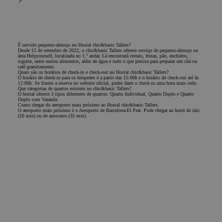
É servido pequeno-almoço no Hostal chic&basic Tallers?
Desde 12 de setembro de 2022, o chic&basic Tallers oferece serviço de pequeno-almoço na
área Helpyourself, localizada no 1.º andar. Lá encontrará cereais, frutas, pão, enchidos,
iogurte, entre outros alimentos, além de água e tudo o que precisa para preparar um chá ou
café gratuitamente.
Quais são os horários de check-in e check-out no Hostal chic&basic Tallers?
O horário de check-in para os hóspedes é a partir das 15:00h e o horário de check-out até às
12:00h. Se fizeres a reserva no website oficial, podes fazer o check-in uma hora mais cedo.
Que categorias de quartos existem no chic&basic Tallers?
O hostal oferece 3 tipos diferentes de quartos: Quarto Individual, Quarto Duplo e Quarto
Duplo com Varanda.
Como chegar do aeroporto mais próximo ao Hostal chic&basic Tallers.
O aeroporto mais próximo é o Aeroporto de Barcelona-El Prat. Pode chegar ao hotel de táxi
(20 min) ou de autocarro (35 min).
Fica a par
Quer manter-se a par das nossas loucuras?
Subscreve a nossa newsletter e recebe todas as novidades e ofertas sobre o mundo chic&basic.
Subscrever a newsletter
Nome
Email
Inscrever-me
Aceito receber comunicações comerciais