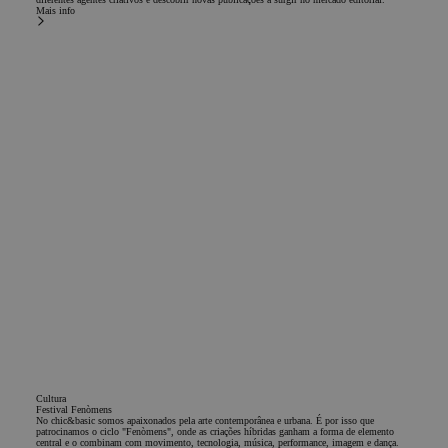
Mais info
Cultura
Festival Fenòmens
No chic&basic somos apaixonados pela arte contemporânea e urbana. É por isso que
patrocinamos o ciclo "Fenòmens", onde as criações híbridas ganham a forma de elemento
central e o combinam com movimento, tecnologia, música, performance, imagem e dança.