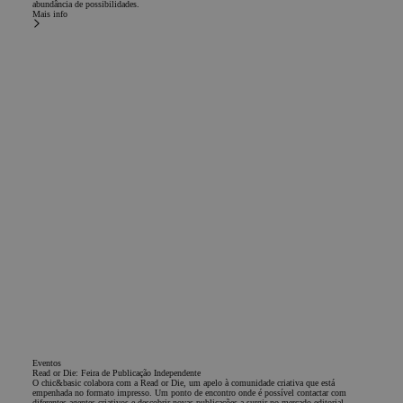
abundância de possibilidades.
Mais info
Eventos
Read or Die: Feira de Publicação Independente
O chic&basic colabora com a Read or Die, um apelo à comunidade criativa que está
empenhada no formato impresso. Um ponto de encontro onde é possível contactar com
diferentes agentes criativos e descobrir novas publicações a surgir no mercado editorial.