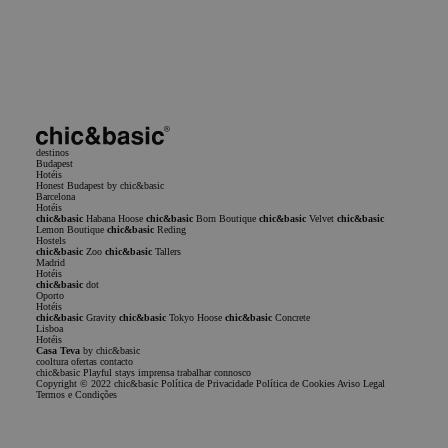
Eu li e aceito o
Política de privacidade
Política de Privacidade
Termos de Serviço
destinos
Budapest
Hotéis
Honest Budapest by chic&basic
Barcelona
Hotéis
chic&basic
Habana Hoose
chic&basic
Born Boutique
chic&basic
Velvet
chic&basic
Lemon Boutique
chic&basic
Reding
Hostels
chic&basic
Zoo
chic&basic
Tallers
Madrid
Hotéis
chic&basic
dot
Oporto
Hotéis
chic&basic
Gravity
chic&basic
Tokyo Hoose
chic&basic
Concrete
Lisboa
Hotéis
Casa Teva
by chic&basic
cooltura
ofertas
contacto
chic&basic
Playful stays
imprensa
trabalhar connosco
Copyright © 2022 chic&basic
Política de Privacidade
Política de Cookies
Aviso Legal
Termos e Condições