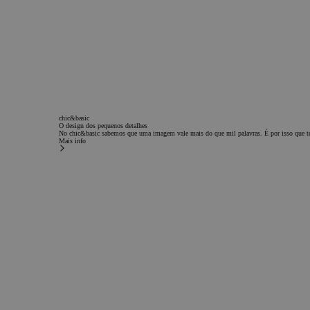
CookieScriptConsent
Po
Privacidade do Google
chic&basic
O design dos pequenos detalhes
No chic&basic sabemos que uma imagem vale mais do que mil palavras. É por isso que te
Mais info