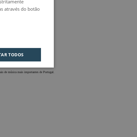
estritamente
PORTUGUESE
as através do botão
HUNGARIAN
TAR TODOS
ivais de música mais importantes de Portugal.