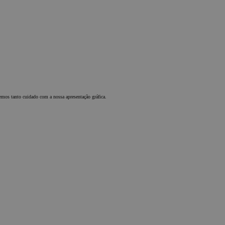
manter o status
de logado de
um usuário
entre as
páginas.
1 ano
El servicio
CookieScript
lítica de
Cookie-
.chicandbasic.com
Script.com
utiliza esta
cookie para
recordar las
preferencias de
consentimiento
mos tanto cuidado com a nossa apresentação gráfica.
de cookies de
los visitantes.
Es necesario
que el banner
de cookies de
Cookie-
Script.com
funcione
correctamente.