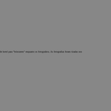
de hotel para "brincarem" enquanto os fotografava. As fotografias foram tiradas nos