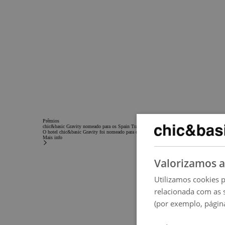
Prêmios
chic&basic Gravity nomeado para os Spain Travel Awards
O hotel chic&basic Gravity foi nomeado para os Spain Travel Awards 2025 na categoria de 
Mais info
Valorizamos a
Utilizamos cookies p
relacionada com as 
(por exemplo, página