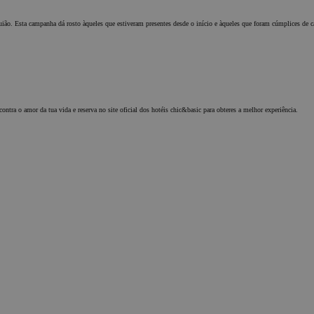
guião. Esta campanha dá rosto àqueles que estiveram presentes desde o início e àqueles que foram cúmplices de
contra o amor da tua vida e reserva no site oficial dos hotéis chic&basic para obteres a melhor experiência.