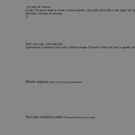
+20 anos de loucura
Já são +20 anos a fazer as coisas à nossa maneira, sem pedir permissão e sem seguir um 
Descubra «20 anos de loucura»
Don’t just stay, come and play
Apaixona-te à primeira vista e não o deixes escapar. Procura o hotel que mais te agrada, en
Brinde surpresa
Deixa-te levar pelos pormenores
Desconto exclusivo online
Não precisas de procurar mais!