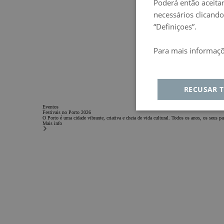
Poderá então aceitar
necessários clicando
“Definiçoes”.
Para mais informaçõ
Política de privacida
RECUSAR 
Eventos
Estritamente
De
Festivais no Porto 2026
O Porto é uma cidade vibrante, criativa e cheia de vida cultural. Todos os anos, os seus 
necessários
Mais info
Estritamente ne
Desempenho
Di
Funcionali