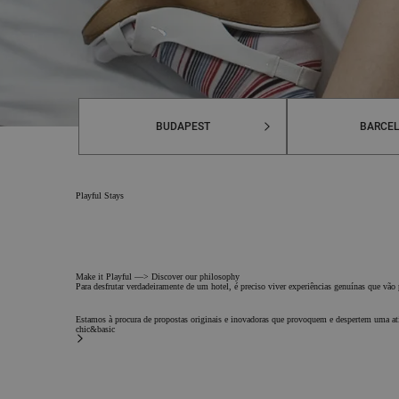
Destinos
BUDAPEST
BARCE
Playful Stays
Make it Playful —> Discover our philosophy
Para desfrutar verdadeiramente de um hotel, é preciso viver experiências genuínas que vão
Estamos à procura de propostas originais e inovadoras que provoquem e despertem uma ati
chic&basic