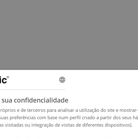
Melhor Hotel Internacional, um reconhecimento que celebra a sua inovação, design e aposta numa experiência h
 sua confidencialidade
róprios e de terceiros para analisar a utilização do site e mostrar
suas preferências com base num perfil criado a partir dos seus h
s visitadas ou integração de visitas de diferentes dispositivos).