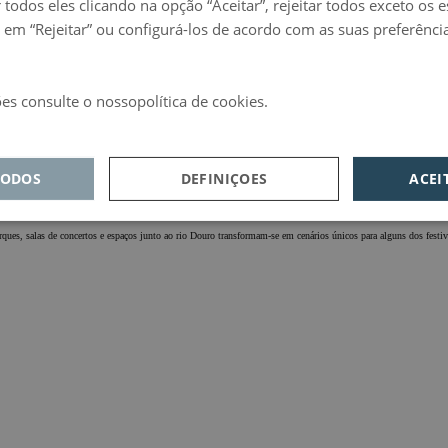
 todos eles clicando na opção “Aceitar”, rejeitar todos exceto os 
 em “Rejeitar” ou configurá-los de acordo com as suas preferênci
es consulte o nossopolítica de cookies.
d
TODOS
DEFINIÇOES
ACEI
sempenho
Direcionamento
Funcionalidade
parques, salas de concertos e espaços junto ao rio Douro transformam-se em cenários únicos para alguns dos fest
cessários
recionamento
dade