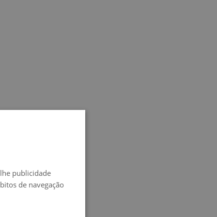
oteleira única.
SPANISH
ENGLISH
-lhe publicidade
FRENCH
ábitos de navegação
ITALIAN
GERMAN