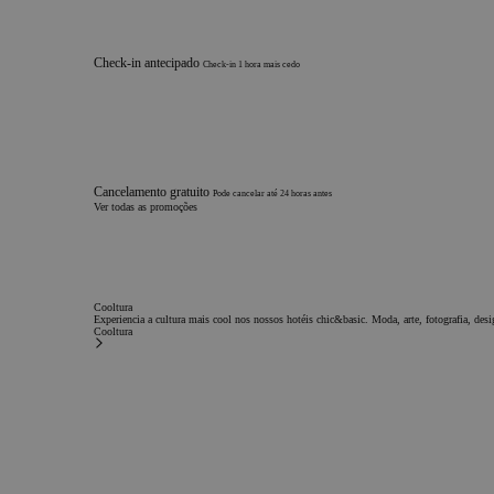
Check-in antecipado
Check-in 1 hora mais cedo
Cancelamento gratuito
Pode cancelar até 24 horas antes
Ver todas as promoções
Cooltura
Experiencia a cultura mais cool nos nossos hotéis chic&basic. Moda, arte, fotografia, desi
Cooltura