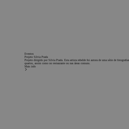
Os cookies estritamente 
permitem a funcionalidad
website, como login de u
da conta. O site não pode
corretamente sem os cook
necessários.
Nome
PHPSESSID
Eventos
Projeto Silvia Prada
Projeto dirigido por Silvia Prada. Esta artista rebelde foi autora de uma série de fotogra
quartos, assim como no restaurante ou nas áreas comuns.
Mais info