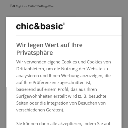
Bar
Täglich von 7:30 bis 22:30 Uhr geöffnet
SPANISH
Willkommensgeschenk
Lassen Sie sich von den Details verzaubern
Wir legen Wert auf Ihre
Dienstleistungen:
ENGLISH
Privatsphäre
FRENCH
Wir verwenden eigene Cookies und Cookies von
ITALIAN
Drittanbietern, um die Nutzung der Website zu
24-Stunden-Rezeption
GERMAN
analysieren und Ihnen Werbung anzuzeigen, die
auf Ihre Präferenzen zugeschnitten ist,
PORTUGUESE
basierend auf einem Profil, das aus Ihren
HUNGARIAN
Surfgewohnheiten erstellt wird (z. B. besuchte
Wäsche und Reinigungsservice
Seiten oder die Integration von Besuchen von
verschiedenen Geräten).
Sie können dann alle akzeptieren, indem Sie auf