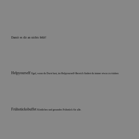
Damit es dir an nichts fehlt!
Helpyourself
Egal, wann du Durst hast, im Helpyourself-Bereich findest du immer etwas zu trinken
Frühstücksbuffet
Köstliches und gesundes Frühstück für alle.