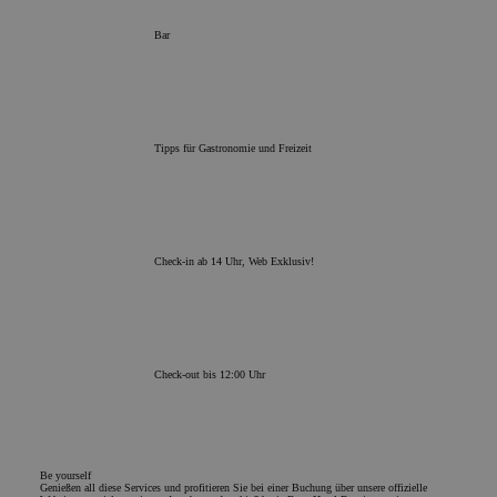
Sprac
eine
Bar
die 
Benu
verw
Norm
sich 
gener
und 
Tipps für Gastronomie und Freizeit
verw
die S
Ein g
jedo
des 
eine
den 
Check-in ab 14 Uhr, Web Exklusiv!
CookieScriptConsent
1 Jahr
El se
CookieScript
Scrip
.chicandbasic.com
cook
pref
cons
cooki
Es n
Check-out bis 12:00 Uhr
bann
Cook
func
Google-Datenschutzerklärung
Be yourself
Genießen all diese Services und profitieren Sie bei einer Buchung über unsere offizielle