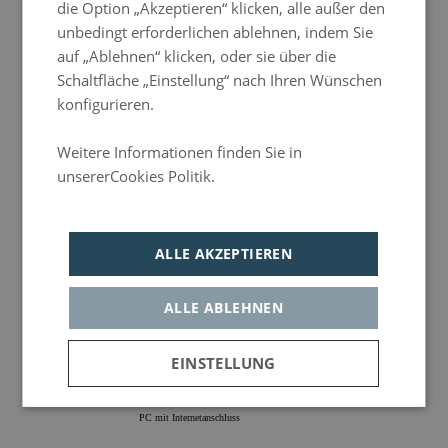
die Option „Akzeptieren“ klicken, alle außer den
Doppelbett / Zweibettzimmer
unbedingt erforderlichen ablehnen, indem Sie
auf „Ablehnen“ klicken, oder sie über die
Schaltfläche „Einstellung“ nach Ihren Wünschen
konfigurieren.
Safe
Weitere Informationen finden Sie in
unsererCookies Politik.
Política de privacidad
Frühstücksbuffet
ALLE AKZEPTIEREN
ALLE ABLEHNEN
Klimaanlage
EINSTELLUNG
Unbedingt
Leistungs-
Werbe- und
PC mit Internetanschluss
erforderlich
Cookies
Social-
Media-