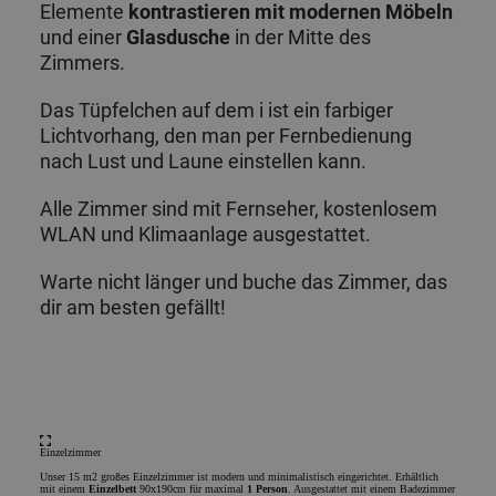
Elemente
kontrastieren mit
modernen Möbeln
und einer
Glasdusche
in der Mitte des
Zimmers.
Das Tüpfelchen auf dem i ist ein farbiger
Lichtvorhang, den man per Fernbedienung
nach Lust und Laune einstellen kann.
Alle Zimmer sind mit Fernseher, kostenlosem
WLAN und Klimaanlage ausgestattet.
Warte nicht länger und buche das Zimmer, das
dir am besten gefällt!
Einzelzimmer
Unser 15 m2 großes Einzelzimmer ist modern und minimalistisch eingerichtet. Erhältlich
mit einem
Einzelbett
90x190cm für maximal
1 Person
. Ausgestattet mit einem Badezimmer