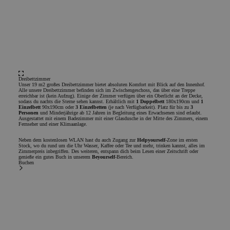
wird
Sprac
eine
die 
Benu
verw
Norm
sich 
gener
und 
verw
Dreibettzimmer
die S
Unser 19 m2 großes Dreibettzimmer bietet absoluten Komfort mit Blick auf den Innenhof.
Ein g
Alle unsere Dreibettzimmer befinden sich im Zwischengeschoss, das über eine Treppe
erreichbar ist (kein Aufzug). Einige der Zimmer verfügen über ein Oberlicht an der Decke,
jedo
sodass du nachts die Sterne sehen kannst. Erhältlich mit
1 Doppelbett
180x190cm und
1
des 
Einzelbett
90x190cm oder
3 Einzelbetten
(je nach Verfügbarkeit). Platz für bis zu
3
eine
Personen
und Minderjährige ab 12 Jahren in Begleitung eines Erwachsenen sind erlaubt.
Ausgestattet mit einem Badezimmer mit einer Glasdusche in der Mitte des Zimmers, einem
den 
Fernseher und einer Klimaanlage.
CookieScriptConsent
1 Jahr
El se
CookieScript
Neben dem kostenlosen WLAN hast du auch Zugang zur
Helpyourself
-Zone im ersten
Scrip
.chicandbasic.com
Stock, wo du rund um die Uhr Wasser, Kaffee oder Tee und mehr, trinken kannst, alles im
cook
Zimmerpreis inbegriffen. Des weiteren, entspann dich beim Lesen einer Zeitschrift oder
pref
genieße ein gutes Buch in unserem
Beyourself
-Bereich.
cons
Buchen
cooki
Es n
bann
Cook
func
Google-Datenschutzerklärung