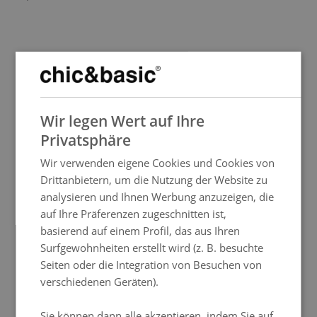
SPANISH
Wir legen Wert auf Ihre
ENGLISH
Privatsphäre
FRENCH
Kleines Deluxe Zimmer
Wir verwenden eigene Cookies und Cookies von
Unser kleines, 17 m2 Doppelzimmer ist modern und minimalistisch eingerichtet und bietet
ITALIAN
Blicke auf einen Innenhof. Erhältlich mit einem
Doppelbett
von 160x190cm für maximal
2
Drittanbietern, um die Nutzung der Website zu
Personen
. Ausgestattet mit einem Badezimmer mit einer Glasdusche in der Mitte des
Zimmers, einem Fernseher und einer Klimaanlage.
GERMAN
analysieren und Ihnen Werbung anzuzeigen, die
Neben dem kostenlosen WLAN hast du auch Zugang zur
Helpyourself
-Zone im ersten
auf Ihre Präferenzen zugeschnitten ist,
PORTUGUESE
Stock, wo du rund um die Uhr Wasser, Kaffee oder Tee und mehr, trinken kannst, alles im
Zimmerpreis inbegriffen. Des weiteren, entspann dich beim Lesen einer Zeitschrift oder
basierend auf einem Profil, das aus Ihren
genieße ein gutes Buch in unserem
Beyourself
-Bereich.
HUNGARIAN
Buchen
Surfgewohnheiten erstellt wird (z. B. besuchte
Seiten oder die Integration von Besuchen von
verschiedenen Geräten).
Sie können dann alle akzeptieren, indem Sie auf