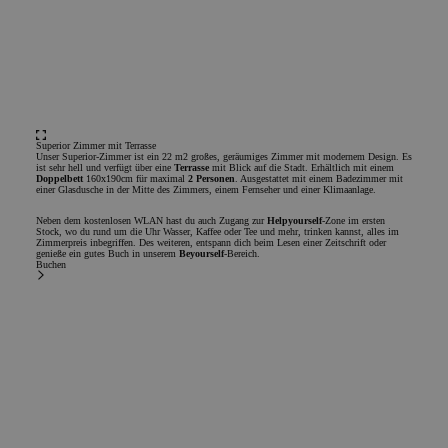
Media-
Cookies
Funktionalität
Superior
Zimmer mit Terrasse
Unser Superior-Zimmer ist ein 22 m2 großes, geräumiges Zimmer mit modernem Design. Es
ist sehr hell und verfügt über eine
Terrasse
mit Blick auf die Stadt. Erhältlich mit einem
Doppelbett
160x190cm für maximal
2 Personen
. Ausgestattet mit einem Badezimmer mit
einer Glasdusche in der Mitte des Zimmers, einem Fernseher und einer Klimaanlage.
Neben dem kostenlosen WLAN hast du auch Zugang zur
Helpyourself
-Zone im ersten
Stock, wo du rund um die Uhr Wasser, Kaffee oder Tee und mehr, trinken kannst, alles im
Unbedingt erforderlich
Leistungs-Cookies
Zimmerpreis inbegriffen. Des weiteren, entspann dich beim Lesen einer Zeitschrift oder
genieße ein gutes Buch in unserem
Beyourself
-Bereich.
Buchen
Werbe- und Social-Media-Cookies
Funktionalität
Unbedingt erforderliche Cookies ermöglichen wesentliche
Kernfunktionen der Website wie die Benutzeranmeldung
und die Kontoverwaltung. Ohne die unbedingt
erforderlichen Cookies kann die Website nicht
ordnungsgemäß verwendet werden.
Name
Anbieter / Domäne
Ablaufdatum
Besc
PHPSESSID
Sitzung
Cook
PHP.net
Anwe
www.chicandbasic.com