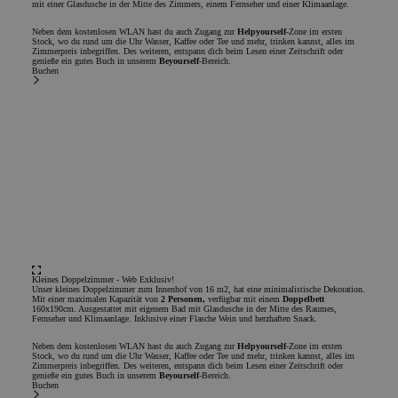
mit einer Glasdusche in der Mitte des Zimmers, einem Fernseher und einer Klimaanlage.
Neben dem kostenlosen WLAN hast du auch Zugang zur
Helpyourself
-Zone im ersten
Stock, wo du rund um die Uhr Wasser, Kaffee oder Tee und mehr, trinken kannst, alles im
Zimmerpreis inbegriffen. Des weiteren, entspann dich beim Lesen einer Zeitschrift oder
genieße ein gutes Buch in unserem
Beyourself
-Bereich.
Buchen
Kleines Doppelzimmer - Web Exklusiv!
Unser kleines Doppelzimmer zum Innenhof von 16 m2, hat eine minimalistische Dekoration.
Mit einer maximalen Kapazität von
2 Personen,
verfügbar mit einem
Doppelbett
160x190cm. Ausgestattet mit eigenem Bad mit Glasdusche in der Mitte des Raumes,
Fernseher und Klimaanlage. Inklusive einer Flasche Wein und herzhaften Snack.
Neben dem kostenlosen WLAN hast du auch Zugang zur
Helpyourself
-Zone im ersten
Stock, wo du rund um die Uhr Wasser, Kaffee oder Tee und mehr, trinken kannst, alles im
Zimmerpreis inbegriffen. Des weiteren, entspann dich beim Lesen einer Zeitschrift oder
genieße ein gutes Buch in unserem
Beyourself
-Bereich.
Buchen