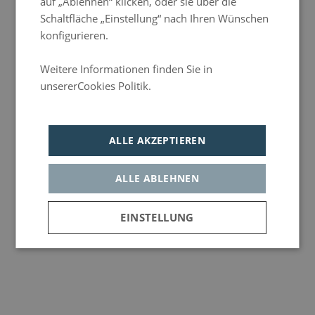
auf „Ablehnen“ klicken, oder sie über die
kostenlosem Wasser, damit Sie Ihren
Schaltfläche „Einstellung“ nach Ihren Wünschen
Aufenthalt mit einer süßen
konfigurieren.
Überraschung beginnen.
Weitere Informationen finden Sie in
unsererCookies Politik.
Política de privacidad
ALLE AKZEPTIEREN
Alle
Best Price Guarantee
Web-Reservierung
ALLE ABLEHNEN
EINSTELLUNG
Unbedingt
Leistungs-
Werbe- und
erforderlich
Cookies
Social-
Buche zum besten Preis
Media-
Mehr Infos
Cookies