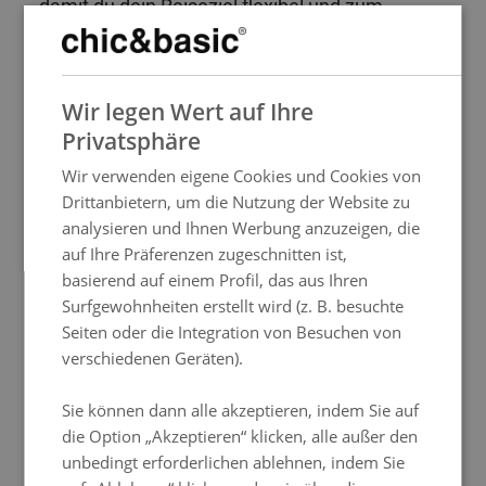
damit du dein Reiseziel flexibel und zum
garantiert besten Preis entdecken kannst.
Buche direkt auf unserer offiziellen Website
SPANISH
und profitiere von Sonderpreisen, die du sonst
nirgendwo findest.
Wir legen Wert auf Ihre
ENGLISH
Privatsphäre
FRENCH
Kostenlose Stornierung
bis 24 Stunden
Wir verwenden eigene Cookies und Cookies von
vor Check-in bei Buchung über die
ITALIAN
Drittanbietern, um die Nutzung der Website zu
offizielle Website.
GERMAN
analysieren und Ihnen Werbung anzuzeigen, die
Bestpreisgarantie
bei Buchung von
auf Ihre Präferenzen zugeschnitten ist,
chic&basic Hotels über die offizielle
PORTUGUESE
basierend auf einem Profil, das aus Ihren
Website.
HUNGARIAN
Surfgewohnheiten erstellt wird (z. B. besuchte
Check-in
eine Stunde vorher
(je nach
Seiten oder die Integration von Besuchen von
Verfügbarkeit) für einen frühen Start.
Planen Sie im Voraus und sichern Sie
verschiedenen Geräten).
sich bis zu 15% Rabatt.
Mit dem nicht
erstattbaren Tarif haben Sie außerdem
Sie können dann alle akzeptieren, indem Sie auf
die Flexibilität, Ihre Reisedaten einmalig
die Option „Akzeptieren“ klicken, alle außer den
bis 7 Tage vor Anreise zu ändern.
unbedingt erforderlichen ablehnen, indem Sie
Willkommenspaket
mit Süßigkeiten und