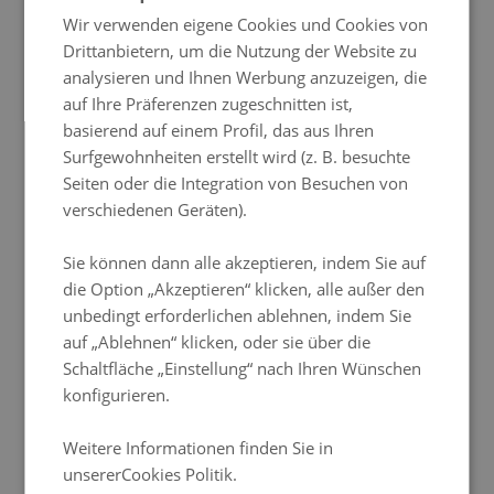
Wir verwenden eigene Cookies und Cookies von
ITALIAN
Drittanbietern, um die Nutzung der Website zu
GERMAN
analysieren und Ihnen Werbung anzuzeigen, die
auf Ihre Präferenzen zugeschnitten ist,
PORTUGUESE
basierend auf einem Profil, das aus Ihren
HUNGARIAN
Surfgewohnheiten erstellt wird (z. B. besuchte
Seiten oder die Integration von Besuchen von
Superior-Deluxe-Doppelzimmer
Geräumiges Zimmer von 26 m2. Verfügbar mit einem
Doppelbett
200 x 180 oder
2
verschiedenen Geräten).
Einzelbetten
200 x 90 (je nach Verfügbarkeit). Maximalbelegung
2 Personen
. Das Zimmer
ist mit eigenem Bad,
Smart-TV
, Safe, Schreibtisch, Klimaanlage und einer
Nespresso-
Maschine
ausgestattet.
Sie können dann alle akzeptieren, indem Sie auf
Neben kostenlosem WLAN hast du auch Zugang zur
Lounge
, wo du dich mit einem guten
die Option „Akzeptieren“ klicken, alle außer den
Buch entspannen kannst.
Buchen
unbedingt erforderlichen ablehnen, indem Sie
auf „Ablehnen“ klicken, oder sie über die
Schaltfläche „Einstellung“ nach Ihren Wünschen
konfigurieren.
Weitere Informationen finden Sie in
unsererCookies Politik.