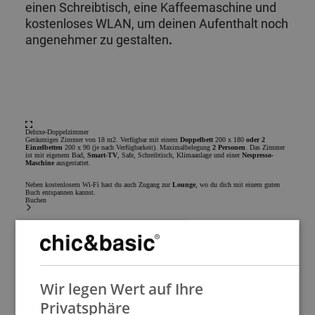
einen Schreibtisch, eine Kaffeemaschine und
kostenloses WLAN, um deinen Aufenthalt noch
angenehmer zu gestalten
.
Deluxe-Doppelzimmer
Geräumiges Zimmer von 18 m2. Verfügbar mit einem
Doppelbett
200 x 180
oder 2
Einzelbetten
200 x 90 (je nach Verfügbarkeit). Maximalbelegung
2 Personen
. Das Zimmer
ist mit eigenem Bad,
Smart-TV
, Safe, Schreibtisch, Klimaanlage und einer
Nespresso-
Maschine
ausgestattet.
Neben kostenlosem Wi-Fi hast du auch Zugang zur
Lounge
, wo du dich mit einem guten
Buch entspannen kannst.
Buchen
SPANISH
Wir legen Wert auf Ihre
ENGLISH
Privatsphäre
FRENCH