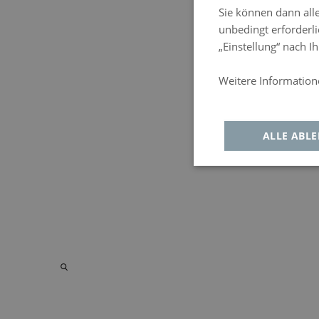
Sie können dann alle
unbedingt erforderli
„Einstellung“ nach 
Weitere Informatione
Política de privacida
ALLE ABL
Unbedingt
Leis
erforderlich
Co
Unbedingt erfo