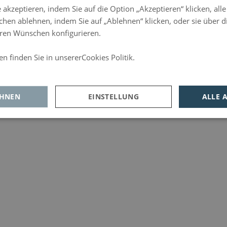
 akzeptieren, indem Sie auf die Option „Akzeptieren“ klicken, all
chen ablehnen, indem Sie auf „Ablehnen“ klicken, oder sie über di
Ihren Wünschen konfigurieren.
n finden Sie in unsererCookies Politik.
d
EHNEN
EINSTELLUNG
ALLE 
tungs-
Werbe-
Funktionalität
okies
und
Social-
Media-
Cookies
rderlich