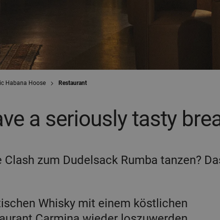
ic Habana Hoose
Restaurant
ve a seriously tasty bre
e Clash zum Dudelsack Rumba tanzen? Da
ottischen Whisky mit einem köstlichen
taurant Carmina wieder loszuwerden.