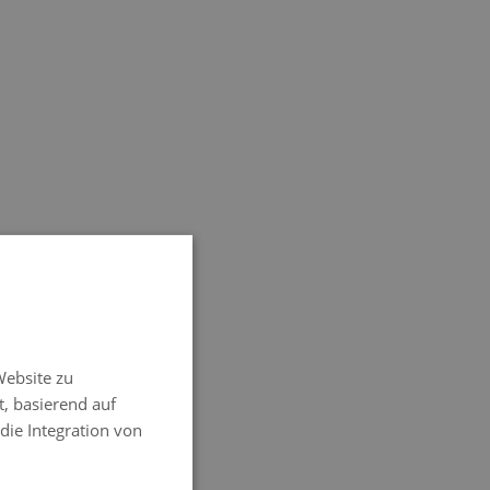
SPANISH
ENGLISH
Website zu
FRENCH
t, basierend auf
ITALIAN
 die Integration von
GERMAN
PORTUGUESE