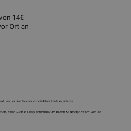
 von 14€
vor Ort an
aditionellen Gerichte einer wiederbelebten Fonda zu probieren.
ische, offene Küche in Orange unterstreicht das lebhafte Stimmengewirr der Gäste und