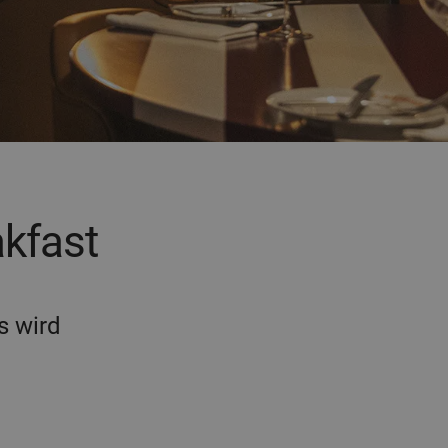
akfast
s wird