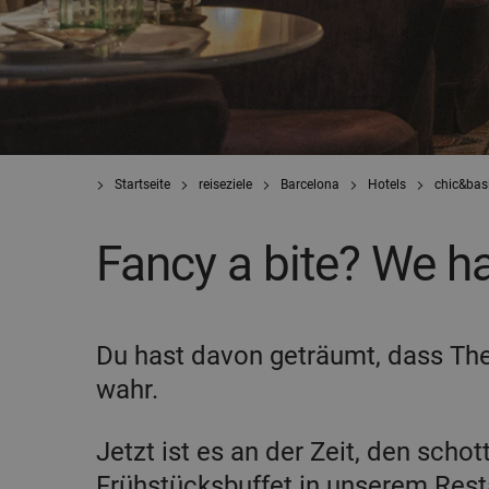
Startseite
reiseziele
Barcelona
Hotels
chic&bas
Fancy a bite? We ha
Du hast davon geträumt, dass Th
wahr.
Jetzt ist es an der Zeit, den sch
Frühstücksbuffet in unserem Res