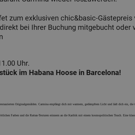
fet zum exklusiven chic&basic-Gästepreis
 direkt bei Ihrer Buchung mitgebucht oder 
n
1.00 Uhr.
hstück im Habana Hoose in Barcelona!
restaurierten Originalgemälden. Carmina empfängt dich mit warmem, gedämpftem Licht und lädt dich ein, die tr
rötlichen Farben und die Rattan-Texturen erinnern an die Karibik mit einem kosmopolitischen Touch. Eine klass