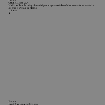
Eventos
Orgullo Madrid 2026
Madrid se llena de vida y diversidad para acoger una de las celebraciones más emblemáticas
del año: el Orgullo de Madrid.
Más info
Eventos
Día de Sant Jordi en Barcelona