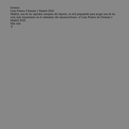
Eventos
Gran Premio Fórmula 1 Madrid 2026
Madrid, una de las capitales europeas del deporte, se está preparando para acoger una de las
citas más importantes en el calendario del automovilismo: el Gran Premio de Fórmula 1
Madrid 2026.
Más info