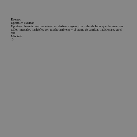
final utiliza el sit
web y cualquier
publicidad que e
usuario final ha
Eventos
visto antes de
Oporto en Navidad
visitar dicho siti
Oporto en Navidad se convierte en un destino mágico, con miles de luces que iluminan sus
web.
calles, mercados navideños con mucho ambiente y el aroma de comidas tradicionales en el
aire.
Más info