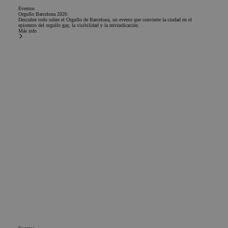
Eventos
Orgullo Barcelona 2026
Descubre todo sobre el Orgullo de Barcelona, un evento que convierte la ciudad en el
epicentro del orgullo gay, la visibilidad y la reivindicación.
Más info