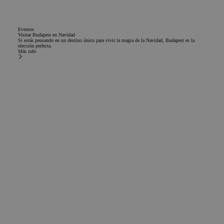
Eventos
Visitar Budapest en Navidad
Si estás pensando en un destino único para vivir la magia de la Navidad, Budapest es la
elección perfecta.
Más info