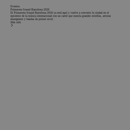
Eventos
Primavera Sound Barcelona 2026
El Primavera Sound Barcelona 2026 ya está aquí y vuelve a convertir la ciudad en el
epicentro de la música internacional con un cartel que mezcla grandes estrellas, artistas
emergentes y bandas de primer nivel.
Más info