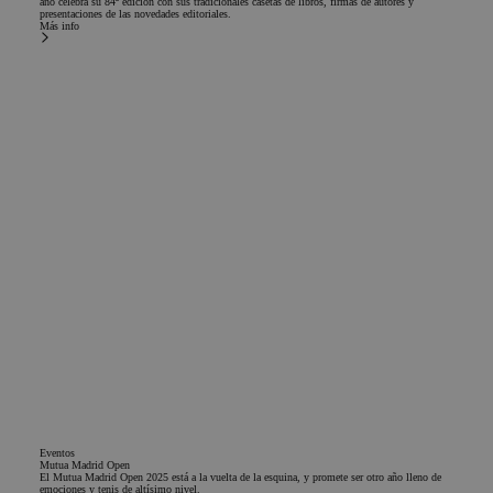
año celebra su 84ª edición con sus tradicionales casetas de libros, firmas de autores y
presentaciones de las novedades editoriales.
Más info
Eventos
Mutua Madrid Open
El Mutua Madrid Open 2025 está a la vuelta de la esquina, y promete ser otro año lleno de
emociones y tenis de altísimo nivel.