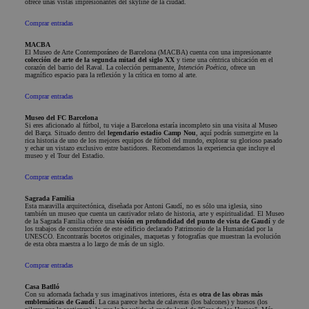
ofrece unas vistas impresionantes del skyline de la ciudad.
Comprar entradas
MACBA
El Museo de Arte Contemporáneo de Barcelona (MACBA) cuenta con una impresionante
colección de arte de la segunda mitad del siglo XX
y tiene una céntrica ubicación en el
corazón del barrio del Raval. La colección permanente,
Intención Poética
, ofrece un
magnífico espacio para la reflexión y la crítica en torno al arte.
Comprar entradas
Museo del FC Barcelona
Si eres aficionado al fútbol, tu viaje a Barcelona estaría incompleto sin una visita al Museo
del Barça. Situado dentro del
legendario estadio Camp Nou
, aquí podrás sumergirte en la
rica historia de uno de los mejores equipos de fútbol del mundo, explorar su glorioso pasado
y echar un vistazo exclusivo entre bastidores. Recomendamos la experiencia que incluye el
museo y el Tour del Estadio.
Comprar entradas
Sagrada Familia
Esta maravilla arquitectónica, diseñada por Antoni Gaudí, no es sólo una iglesia, sino
también un museo que cuenta un cautivador relato de historia, arte y espiritualidad. El Museo
de la Sagrada Familia ofrece una
visión en profundidad del punto de vista de Gaudí
y de
los trabajos de construcción de este edificio declarado Patrimonio de la Humanidad por la
UNESCO. Encontrarás bocetos originales, maquetas y fotografías que muestran la evolución
de esta obra maestra a lo largo de más de un siglo.
Comprar entradas
Casa Batlló
Con su adornada fachada y sus imaginativos interiores, ésta es
otra de las obras más
emblemáticas de Gaudí
. La casa parece hecha de calaveras (los balcones) y huesos (los