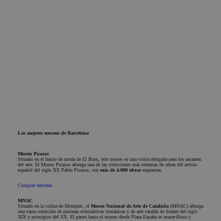
Los mejores museos de Barcelona
Museu Picasso
Situado en el barrio de moda de El Born, este museo es una visita obligada para los amantes
del arte. El Museu Picasso alberga una de las colecciones más extensas de obras del artista
español del siglo XX Pablo Picasso, con
más de 4.000 obras
expuestas.
Comprar entradas
MNAC
Situado en la colina de Montjuïc, el
Museo Nacional de Arte de Cataluña
(MNAC) alberga
una vasta colección de pinturas eclesiásticas románicas y de arte catalán de finales del siglo
XIX y principios del XX. El paseo hasta el museo desde Plaza España es maravilloso y