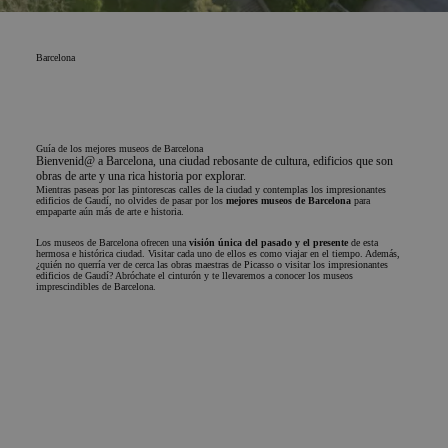
Barcelona
Guía de los mejores museos de Barcelona
Bienvenid@ a Barcelona, una ciudad rebosante de cultura, edificios que son
obras de arte y una rica historia por explorar.
Mientras paseas por las pintorescas calles de la ciudad y contemplas los impresionantes
edificios de Gaudí, no olvides de pasar por los
mejores museos de Barcelona
para
empaparte aún más de arte e historia.
Los museos de Barcelona ofrecen una
visión única del pasado y el presente
de esta
hermosa e histórica ciudad. Visitar cada uno de ellos es como viajar en el tiempo. Además,
¿quién no querría ver de cerca las obras maestras de Picasso o visitar los impresionantes
edificios de Gaudí? Abróchate el cinturón y te llevaremos a conocer los museos
imprescindibles de Barcelona.