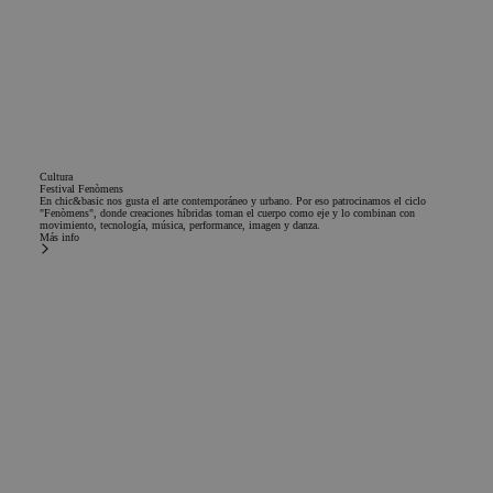
IDE
1 año
Esta cookie es
Google LLC
establecida por
.doubleclick.net
Doubleclick y lle
a cabo
información sob
cómo el usuario
final utiliza el sit
web y cualquier
publicidad que e
usuario final ha
Cultura
visto antes de
Festival Fenòmens
visitar dicho siti
En chic&basic nos gusta el arte contemporáneo y urbano. Por eso patrocinamos el ciclo
"Fenòmens", donde creaciones híbridas toman el cuerpo como eje y lo combinan con
web.
movimiento, tecnología, música, performance, imagen y danza.
Más info
Estar al día
¿Quieres estar al día de nuestras locuras?
Suscríbete a nuestra newsletter y recibe todas las noticias y ofertas sobre el mundo
chic&basic.
Suscríbete a la newsletter
Nombre
Email
Subscribirme
Acepto recibir comunicaciones comerciales