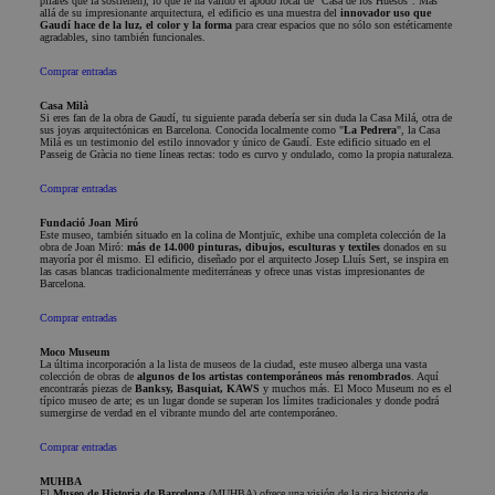
pilares que la sostienen), lo que le ha valido el apodo local de "Casa de los Huesos". Más
allá de su impresionante arquitectura, el edificio es una muestra del
innovador uso que
Gaudí hace de la luz, el color y la forma
para crear espacios que no sólo son estéticamente
agradables, sino también funcionales.
Comprar entradas
Casa Milà
Si eres fan de la obra de Gaudí, tu siguiente parada debería ser sin duda la Casa Milá, otra de
sus joyas arquitectónicas en Barcelona. Conocida localmente como "
La Pedrera
", la Casa
Milá es un testimonio del estilo innovador y único de Gaudí. Este edificio situado en el
Passeig de Gràcia no tiene líneas rectas: todo es curvo y ondulado, como la propia naturaleza.
Comprar entradas
Fundació Joan Miró
Este museo, también situado en la colina de Montjuïc, exhibe una completa colección de la
obra de Joan Miró:
más de 14.000 pinturas, dibujos, esculturas y textiles
donados en su
mayoría por él mismo. El edificio, diseñado por el arquitecto Josep Lluís Sert, se inspira en
las casas blancas tradicionalmente mediterráneas y ofrece unas vistas impresionantes de
Barcelona.
Comprar entradas
Moco Museum
La última incorporación a la lista de museos de la ciudad, este museo alberga una vasta
colección de obras de
algunos de los artistas contemporáneos más renombrados
. Aquí
encontrarás piezas de
Banksy, Basquiat, KAWS
y muchos más. El Moco Museum no es el
típico museo de arte; es un lugar donde se superan los límites tradicionales y donde podrá
sumergirse de verdad en el vibrante mundo del arte contemporáneo.
Comprar entradas
MUHBA
El
Museo de Historia de Barcelona
(MUHBA) ofrece una visión de la rica historia de