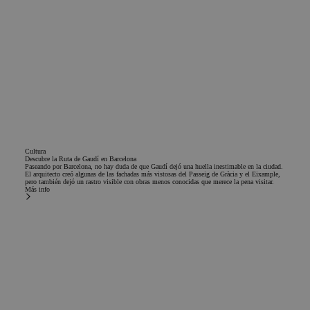
PHPSESSID
Sesión
Cook
PHP.net
gene
www.chicandbasic.com
aplic
basad
lengu
Este 
ident
de pr
gener
utiliz
mante
varia
sesió
usuar
Norm
Cultura
es u
Descubre la Ruta de Gaudí en Barcelona
Paseando por Barcelona, no hay duda de que Gaudí dejó una huella inestimable en la ciudad.
gener
El arquitecto creó algunas de las fachadas más vistosas del Passeig de Gràcia y el Eixample,
azar,
pero también dejó un rastro visible con obras menos conocidas que merece la pena visitar.
en qu
Más info
puede
espec
sitio
Política de Privacidad
buen
de Google
es m
estad
inici
para 
usuar
págin
CookieScriptConsent
1 año
El ser
CookieScript