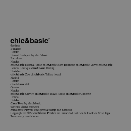
He leído y acepto la
Política de privacidad
Privacy Policy
Condiciones del
Servicio
destinos
Budapest
Hoteles
Honest Budapest by chic&basic
Barcelona
Hoteles
chic&basic
Habana Hoose
chic&basic
Born Boutique
chic&basic
Velvet
chic&basic
Lemon Boutique
chic&basic
Reding
Hostales
chic&basic
Zoo
chic&basic
Tallers hostel
Madrid
Hoteles
chic&basic
dot
Oporto
Hoteles
chic&basic
Gravity
chic&basic
Tokyo Hoose
chic&basic
Concrete
Lisboa
Hoteles
Casa Teva
by chic&basic
cooltura
ofertas
contacto
chic&basic
Playful stays
prensa
trabaja con nosotros
Copyright © 2022 chic&basic
Política de Privacidad
Política de Cookies
Aviso legal
Términos y condiciones