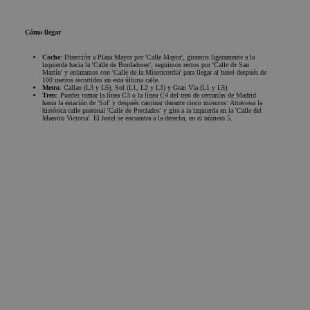
estrictamente
rendimiento
publicidad
necesarias
Cómo llegar
Coche
: Dirección a Plaza Mayor por 'Calle Mayor', giramos ligeramente a la
izquierda hacia la 'Calle de Bordadores', seguimos rectos por 'Calle de San
Cookies de funcionalidad
Martín' y enlazamos con 'Calle de la Misericordia' para llegar al hotel después de
100 metros recorridos en esta última calle.
Metro
: Callao (L3 y L5), Sol (L1, L2 y L3) y Gran Vía (L1 y L5).
Tren
: Puedes tomar la línea C3 o la línea C4 del tren de cercanías de Madrid
hasta la estación de 'Sol' y después caminar durante cinco minutos: Atraviesa la
histórica calle peatonal 'Calle de Preciados' y gira a la izquierda en la 'Calle del
Maestro Victoria'. El hotel se encuentra a la derecha, en el número 5.
Cookies estrictamente necesarias
Cookies de rendimiento
Cookie de publicidad
Estar al día
Cookies de funcionalidad
¿Quieres estar al día de nuestras locuras?
Suscríbete a nuestra newsletter y recibe todas las noticias y ofertas sobre el mundo
chic&basic.
Las cookies estrictamente necesarias permiten la
Suscríbete a la newsletter
Nombre
funcionalidad principal del sitio web, como el inicio de
Email
sesión de usuario y la gestión de cuentas. El sitio web no se
Subscribirme
puede utilizar correctamente sin las cookies estrictamente
necesarias.
Acepto recibir comunicaciones comerciales
Nombre
Proveedor / Dominio
Vencimiento
Descr
He leído y acepto la
Política de privacidad