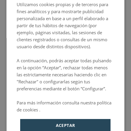
Utilizamos cookies propias y de terceros para
FRENCH
fines analíticos y para mostrarte publicidad
ITALIAN
personalizada en base a un perfil elaborado a
GERMAN
partir de tus hábitos de navegación (por
ejemplo, páginas visitadas, las sesiones de
PORTUGUESE
clientes registrados o consultas de un mismo
Estar al día
¿Quieres estar al día de nuestras locuras?
HUNGARIAN
usuario desde distintos dispositivos).
Suscríbete a nuestra newsletter y recibe todas las noticias y ofertas sobre el mundo
chic&basic.
Suscríbete a la newsletter
Nombre
A continuación, podrás aceptar todas pulsando
Email
Subscribirme
en la opción “Aceptar”, rechazar todas menos
las estrictamente necesarias haciendo clic en
Acepto recibir comunicaciones comerciales
"Rechazar" o configurarlas según tus
He leído y acepto la
Política de privacidad
preferencias mediante el botón “Configurar”.
Privacy Policy
Condiciones del
Servicio
Para más información consulta nuestra política
de cookies .
Política de privacidad
destinos
ACEPTAR
Budapest
Hoteles