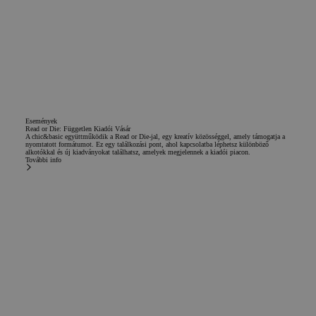
información sobre
cómo el usuario
final utiliza el sitio
web y cualquier
publicidad que el
usuario final haya
visto antes de
visitar dicho sitio
web.
Események
Read or Die: Független Kiadói Vásár
A chic&basic együttműködik a Read or Die-jal, egy kreatív közösséggel, amely támogatja a
nyomtatott formátumot. Ez egy találkozási pont, ahol kapcsolatba léphetsz különböző
alkotókkal és új kiadványokat találhatsz, amelyek megjelennek a kiadói piacon.
További info