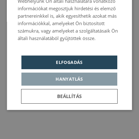
Webhelyünk Ön általi használatára vonatkozó
GERMAN
információkat megosztjuk hirdetési és elemző
partnereinkkel is, akik egyesíthetik azokat más
PORTUGUESE
információkkal, amelyeket Ön biztosított
HUNGARIAN
számukra, vagy amelyeket a szolgáltatásaik Ön
általi használatából gyűjtöttek össze.
Política de
privacidad
ELFOGADÁS
HANYATLÁS
BEÁLLÍTÁS
Elengedhetetlenül
Teljesítmény
Célzás
szükséges