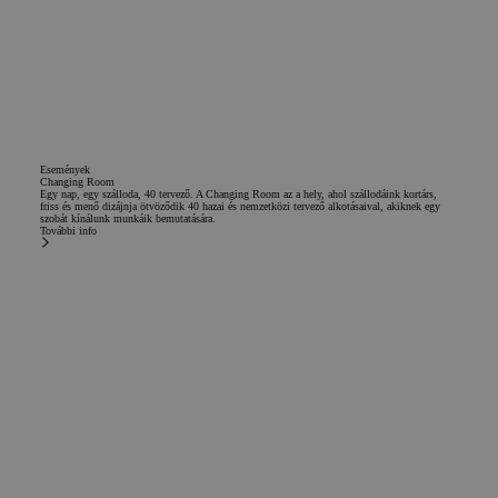
Események
Changing Room
Egy nap, egy szálloda, 40 tervező. A Changing Room az a hely, ahol szállodáink kortárs,
friss és menő dizájnja ötvöződik 40 hazai és nemzetközi tervező alkotásaival, akiknek egy
szobát kínálunk munkáik bemutatására.
További info
Naprakész lenni
Szeretnél naprakész lenni a legújabb őrültségeinkről?
Iratkozzon fel hírlevelünkre, és kapjon minden hírt és ajánlatot a chic&basic világáról.
Iratkozz fel a hírlevélre
Név
Email
Feliratkozás
Elfogadom a kereskedelmi kommunikációk fogadását