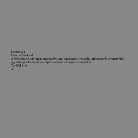
Események
Creative Weekend
A Weekend Art egy olyan rendezvény, ahol kiválasztott tervezők, művészek és divattervezők
egy hétvégén keresztül kiállítják és értékesítik kreatív munkáikat.
További info