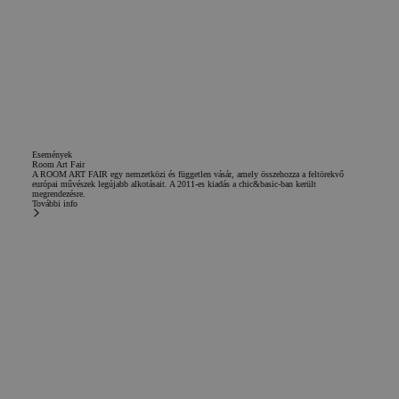
Események
Room Art Fair
A ROOM ART FAIR egy nemzetközi és független vásár, amely összehozza a feltörekvő
európai művészek legújabb alkotásait. A 2011-es kiadás a chic&basic-ban került
megrendezésre.
További info