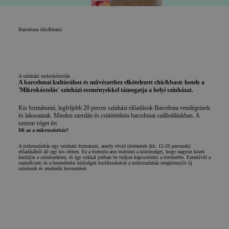
Barcelona
chic&basic
A színházi mikrokóstolás
A barcelonai kultúrához és művészethez elkötelezett chic&basic hotels a
'Mikrokóstolás' színházi eseményekkel támogatja a helyi színházat.
Kis formátumú, legfeljebb 20 perces színházi előadások Barcelona vendégeinek
és lakosainak. Minden szerdán és csütörtökön barcelonai szállodáinkban. A
szezon véget ért.
Mi az a mikroszínház?
A mikroszínház egy színházi formátum, amely rövid történetek (kb. 15-20 percesek)
előadásából áll egy kis térben. Ez a formula arra ösztönzi a közönséget, hogy nagyon közel
kerüljön a színészekhez, és így sokkal jobban be tudjon kapcsolódni a történetbe. Ezenkívül a
személyzeti és a berendezési költségek korlátozásával a mikroszínház megkönnyíti új
színészek és rendezők bevezetését.