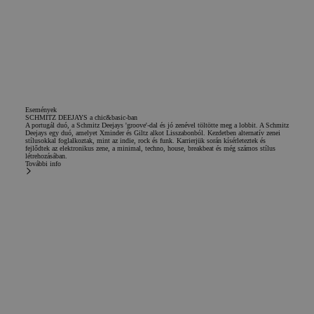
Események
SCHMITZ DEEJAYS a chic&basic-ban
A portugál duó, a Schmitz Deejays 'groove'-dal és jó zenével töltötte meg a lobbit. A Schmitz
Deejays egy duó, amelyet Xminder és Giltz alkot Lisszabonból. Kezdetben alternatív zenei
stílusokkal foglalkoztak, mint az indie, rock és funk. Karrierjük során kísérleteztek és
fejlődtek az elektronikus zene, a minimal, techno, house, breakbeat és még számos stílus
létrehozásában.
További info