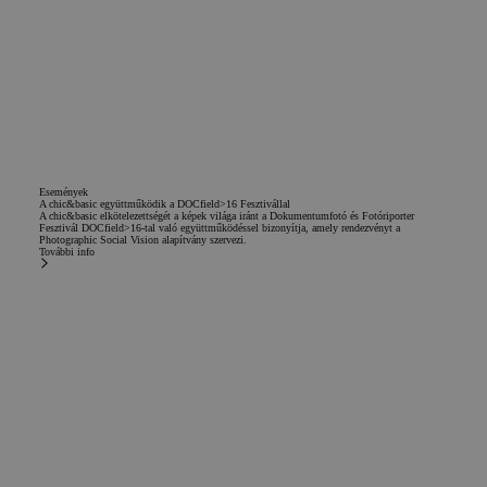
Microsoft Bing
.chicandbasic.com
Ads y es una
cookie de
seguimiento. Nos
permite
interactuar con un
usuario que ha
visitado
previamente
nuestro sitio web.
_gcl_au
2
Ezt a cookie-t a
Google LLC
hónap
Doubleclick állítja
.chicandbasic.com
Események
4 hét
be, és
A chic&basic együttműködik a DOCfield>16 Fesztivállal
információkat
A chic&basic elkötelezettségét a képek világa iránt a Dokumentumfotó és Fotóriporter
Fesztivál DOCfield>16-tal való együttműködéssel bizonyítja, amely rendezvényt a
szolgáltat arról,
Photographic Social Vision alapítvány szervezi.
hogy a
További info
végfelhasználó
hogyan használja
a weboldalt, és
minden olyan
reklámról, amelyet
a végfelhasználó
láthatott, mielőtt
meglátogatta az
említett
weboldalt.
IDE
1 év
Esta cookie es
Google LLC
establecida por
.doubleclick.net
Doubleclick y lleva
a cabo