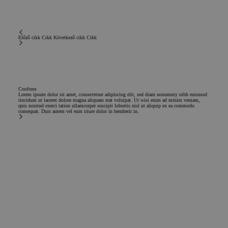
munkamen
változók
fenntartásá
használnak
általában e
Előző cikk
Cikk
Következő cikk
Cikk
véletlensz
generált sz
felhasznál
módja a
webhelyre
Google Adatvédelmi irányelvek
jellemző le
de jó példa
Cooltura
hogy a
Lorem ipsum dolor sit amet, consectetuer adipiscing elit, sed diam nonummy nibh euismod
felhasználó
tincidunt ut laoreet dolore magna aliquam erat volutpat. Ut wisi enim ad minim veniam,
oldalak köz
quis nostrud exerci tation ullamcorper suscipit lobortis nisl ut aliquip ex ea commodo
bejelentkez
consequat. Duis autem vel eum iriure dolor in hendrerit in.
állapotot ta
fenn.
CookieScriptConsent
1 év
El servicio
CookieScript
Cookie-
.chicandbasic.com
Script.com 
esta cookie
recordar la
preferencia
consentimi
de cookies
los visitant
necesario q
banner de
cookies de
Cookie-