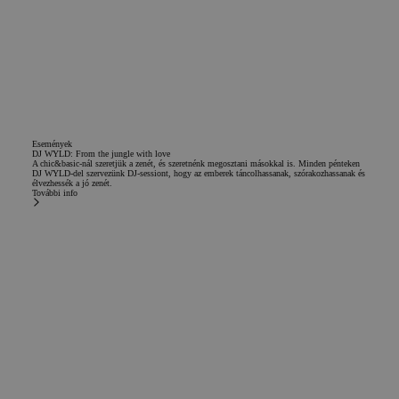
Események
DJ WYLD: From the jungle with love
A chic&basic-nál szeretjük a zenét, és szeretnénk megosztani másokkal is. Minden pénteken
DJ WYLD-del szervezünk DJ-sessiont, hogy az emberek táncolhassanak, szórakozhassanak és
élvezhessék a jó zenét.
További info