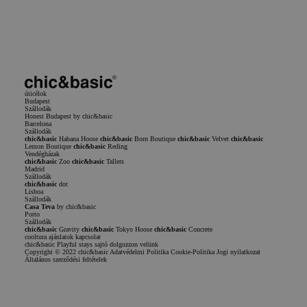
Elolvastam és elfogadom a
Adatvédelmi irányelvek
Adatvédelmi irányelvek
Szolgáltatási Feltételek
úticélok
Budapest
Szállodák
Honest Budapest by chic&basic
Barcelona
Szállodák
chic&basic
Habana Hoose
chic&basic
Born Boutique
chic&basic
Velvet
chic&basic
Lemon Boutique
chic&basic
Reding
Vendégházak
chic&basic
Zoo
chic&basic
Tallers
Madrid
Szállodák
chic&basic
dot
Lisboa
Szállodák
Casa Teva
by chic&basic
Porto
Szállodák
chic&basic
Gravity
chic&basic
Tokyo Hoose
chic&basic
Concrete
cooltura
ajánlatok
kapcsolat
chic&basic
Playful stays
sajtó
dolgozzon velünk
Copyright © 2022 chic&basic
Adatvédelmi Politika
Cookie-Politika
Jogi nyilatkozat
Általános szerződési feltételek