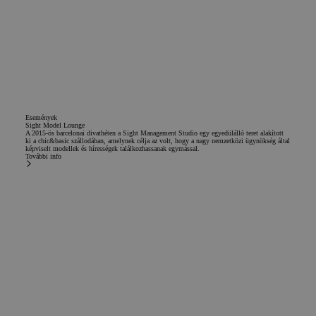
Események
Sight Model Lounge
A 2015-ös barcelonai divathéten a Sight Management Studio egy egyedülálló teret alakított
ki a chic&basic szállodában, amelynek célja az volt, hogy a nagy nemzetközi ügynökség által
képviselt modellek és hírességek találkozhassanak egymással.
További info