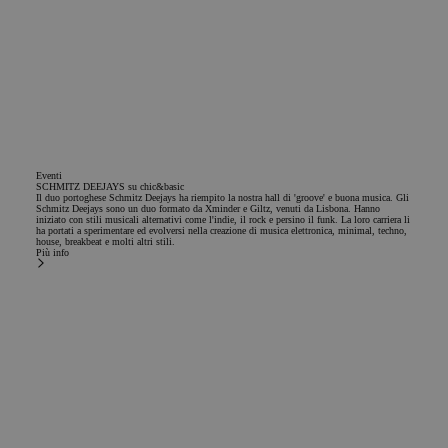
Eventi
SCHMITZ DEEJAYS su chic&basic
Il duo portoghese Schmitz Deejays ha riempito la nostra hall di 'groove' e buona musica. Gli
Schmitz Deejays sono un duo formato da Xminder e Giltz, venuti da Lisbona. Hanno
iniziato con stili musicali alternativi come l'indie, il rock e persino il funk. La loro carriera li
ha portati a sperimentare ed evolversi nella creazione di musica elettronica, minimal, techno,
house, breakbeat e molti altri stili.
Più info