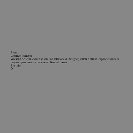
Eventi
Creative Weekend
Weekend Art è un evento in cui una selezione di designer, artisti e stilisti espone e vende le
proprie opere creative durante un fine settimana.
Più info