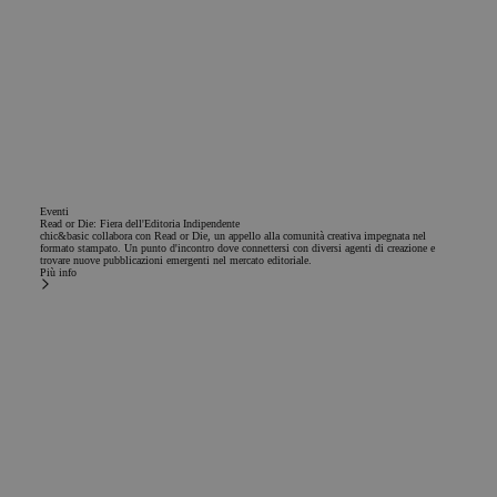
cookie
Corporation
utilizada por
.chicandbasic.com
Microsoft
Bing Ads y es
una cookie
de
seguimiento.
Nos permite
interactuar
con un
usuario que
ha visitado
previamente
nuestro sitio
Eventi
web.
Read or Die: Fiera dell'Editoria Indipendente
chic&basic collabora con Read or Die, un appello alla comunità creativa impegnata nel
formato stampato. Un punto d'incontro dove connettersi con diversi agenti di creazione e
_gcl_au
2 mesi 4
Questo
Google LLC
trovare nuove pubblicazioni emergenti nel mercato editoriale.
settimane
cookie è
.chicandbasic.com
Più info
impostato
da
Doubleclick
e fornisce
informazioni
su come
l'utente
finale utilizza
il sito Web e
qualsiasi
pubblicità
che l'utente
finale
potrebbe