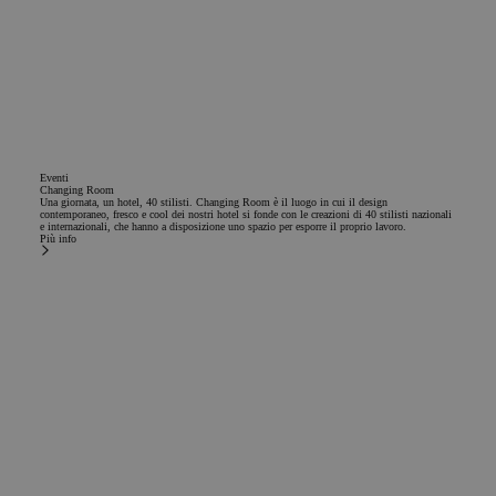
Eventi
Changing Room
Una giornata, un hotel, 40 stilisti. Changing Room è il luogo in cui il design
contemporaneo, fresco e cool dei nostri hotel si fonde con le creazioni di 40 stilisti nazionali
e internazionali, che hanno a disposizione uno spazio per esporre il proprio lavoro.
Più info
Rimani aggiornato
Vuoi rimanere aggiornato sulle nostre follie?
Iscriviti alla nostra newsletter e ricevi tutte le notizie e le offerte del mondo chic&basic.
Iscriviti alla newsletter
Nome
Email
Sottoscrivere
Accetto di ricevere comunicazioni commerciali