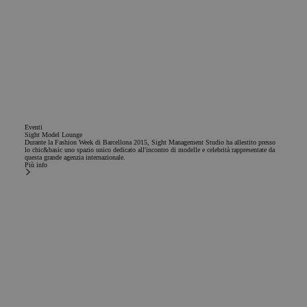
aver visto
prima di
visitare il sito
Web.
IDE
1 anno
Esta cookie
Google LLC
es
.doubleclick.net
establecida
por
Doubleclick
y lleva a
cabo
información
sobre cómo
Eventi
Sight Model Lounge
el usuario
Durante la Fashion Week di Barcellona 2015, Sight Management Studio ha allestito presso
final utiliza
lo chic&basic uno spazio unico dedicato all'incontro di modelle e celebrità rappresentate da
el sitio web y
questa grande agenzia internazionale.
Più info
cualquier
publicidad
que el
usuario final
haya visto
antes de
visitar dicho
sitio web.