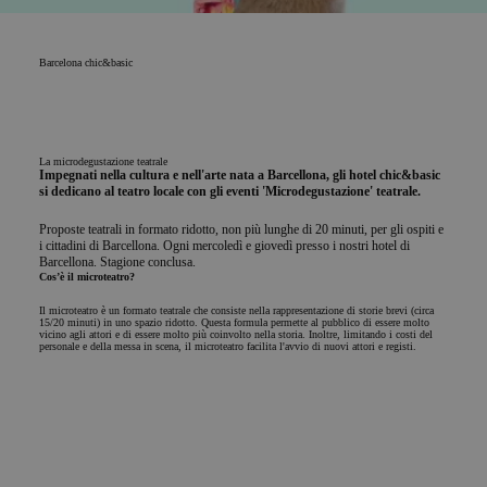
Barcelona
chic&basic
La microdegustazione teatrale
Impegnati nella cultura e nell'arte nata a Barcellona, gli hotel chic&basic
si dedicano al teatro locale con gli eventi 'Microdegustazione' teatrale.
Proposte teatrali in formato ridotto, non più lunghe di 20 minuti, per gli ospiti e
i cittadini di Barcellona. Ogni mercoledì e giovedì presso i nostri hotel di
Barcellona. Stagione conclusa.
Cos’è il microteatro?
Il microteatro è un formato teatrale che consiste nella rappresentazione di storie brevi (circa
15/20 minuti) in uno spazio ridotto. Questa formula permette al pubblico di essere molto
vicino agli attori e di essere molto più coinvolto nella storia. Inoltre, limitando i costi del
personale e della messa in scena, il microteatro facilita l'avvio di nuovi attori e registi.