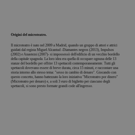
Origini del microteatro.
Il microteatro è nato nel 2009 a Madrid, quando un gruppo di attori e attrici
guidati dal regista Miguel Alcantud -Diamantes negros (2013), Impulsos
(2002) e Anastezsi (2007)- si impossessò dell'edificio di un vecchio bordello
della capitale spagnola. La loro idea era quella di occupare ognuna delle 13
stanze del bordello per offrire 13 spettacoli contemporaneamente. Tutti gli
spettacoli dovevano essere di breve durata, circa 15 minuti, e raccontare una
storia intorno allo stesso tema: "sesso in cambio di denaro". Giocando con
questo concetto, hanno battezzato la loro iniziativa "Microteatro por dinero"
(Microteatro per denaro) e, a soli 3 euro di biglietto per ciascuno degli
spettacoli, si sono presto formate grandi code all'ingresso.