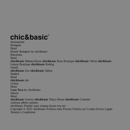
Ho letto e accetto la
Informativa sulla privacy
Informativa sulla privacy
Termini di
servizio
destinazioni
Budapest
Hotel
Honest Budapest by chic&basic
Barcelona
Hotel
chic&basic
Habana Hoose
chic&basic
Born Boutique
chic&basic
Velvet
chic&basic
Lemon Boutique
chic&basic
Reding
Ostelli
chic&basic
Zoo
chic&basic
Tallers
Madrid
Hotel
chic&basic
dot
Lisboa
Hotel
Casa Teva
by chic&basic
Oporto
Hotel
chic&basic
Gravity
chic&basic
Tokyo Hoose
chic&basic
Concrete
cooltura
offerte
contatto
chic&basic
Playful stays
stampa
lavora con noi
Copyright © 2022 chic&basic
Politica sulla Privacy
Politica sui Cookie
Avviso Legale
Termini e Condizioni