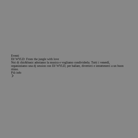
Eventi
DJ WYLD: From the jungle with love
Noi di chic&basic adoriamo la musica e vogliamo condividerla. Tutti i venerdì,
organizziamo una dj session con DJ WYLD, per ballare, divertirci e intrattenerci a un buon
ritmo.
Più info