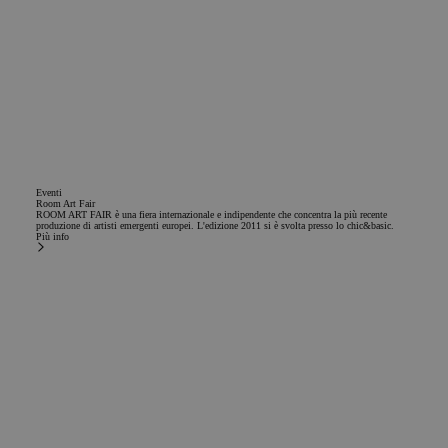
Eventi
Room Art Fair
ROOM ART FAIR è una fiera internazionale e indipendente che concentra la più recente
produzione di artisti emergenti europei. L'edizione 2011 si è svolta presso lo chic&basic.
Più info