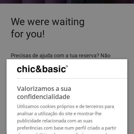
We were waiting
for you!
Precisas de ajuda com a tua reserva? Não
hesites em contactar-nos para quaisquer
questões sobre a tua reserva ou para
respondermos a quaisquer perguntas que
SPANISH
possas ter sobre o nosso Hotel chic&basic Born
Valorizamos a sua
ENGLISH
Boutique.
confidencialidade
FRENCH
Informações de contacto
Utilizamos cookies próprios e de terceiros para
ITALIAN
Calle Princesa, 50
analisar a utilização do site e mostrar-lhe
08003 Barcelona
GERMAN
publicidade relacionada com as suas
(+34) 932 954 652
preferências com base num perfil criado a partir
PORTUGUESE
born@chicandbasic.com