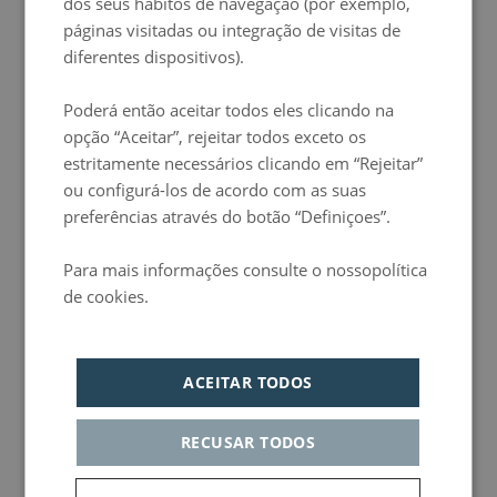
dos seus hábitos de navegação (por exemplo,
HUNGARIAN
páginas visitadas ou integração de visitas de
diferentes dispositivos).
Poderá então aceitar todos eles clicando na
opção “Aceitar”, rejeitar todos exceto os
Contacta-nos
estritamente necessários clicando em “Rejeitar”
Escreve o teu pedido no seguinte formulário seguinte e entraremos em contacto contigo assim
que pudermos.
ou configurá-los de acordo com as suas
Nome
preferências através do botão “Definiçoes”.
E-mail
Comentários
Aceito e compreendo as condições legais
*
Para mais informações consulte o nossopolítica
ENVIAR
de cookies.
* Campos obrigatórios
Este site é protegido por reCAPTCHA e Google.
Política de Privacidade
e
Termos de Serviço
aplicar.
Política de privacidad
ACEITAR TODOS
Fica a par
Quer manter-se a par das nossas loucuras?
RECUSAR TODOS
Subscreve a nossa newsletter e recebe todas as novidades e ofertas sobre o mundo chic&basic.
Subscrever a newsletter
Nome
Email