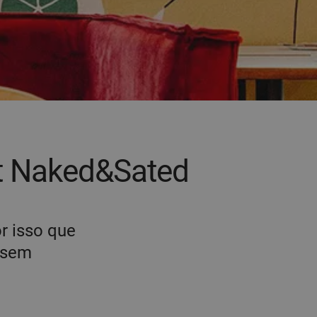
nt Naked&Sated
or isso que
 sem