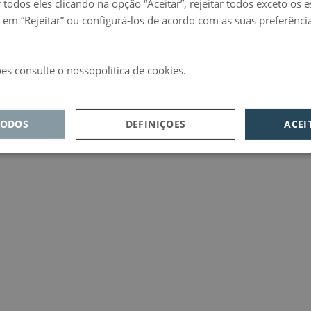
 todos eles clicando na opção “Aceitar”, rejeitar todos exceto os 
 em “Rejeitar” ou configurá-los de acordo com as suas preferênci
es consulte o nossopolítica de cookies.
d
TODOS
DEFINIÇOES
ACEI
sempenho
Direcionamento
Funcionalidade
cessários
recionamento
dade