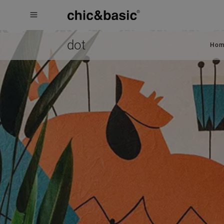
Menú
Menú
Booking
hotel
dot
Hom