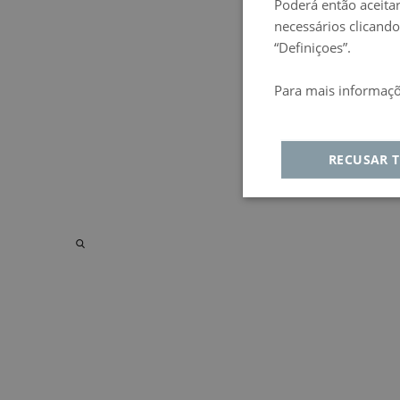
Poderá então aceitar
necessários clicando
“Definiçoes”.
Para mais informaçõ
Política de privacida
RECUSAR 
Estritamente
De
necessários
Estritamente ne
Desempenho
Di
Funcionali