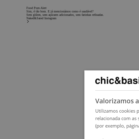
Food Porn Alert
Sim, é tão bom. E já mencionámos como é saudável?
Sem glúten, sem açúcares adicionados, sem farinhas refinadas.
Naked&Sated Instagram
Valorizamos a
Utilizamos cookies p
relacionada com as 
(por exemplo, página