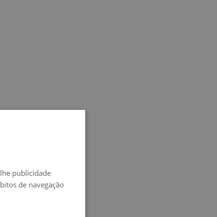
SPANISH
ENGLISH
-lhe publicidade
FRENCH
ábitos de navegação
ITALIAN
GERMAN