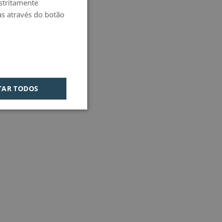
estritamente
PORTUGUESE
as através do botão
HUNGARIAN
TAR TODOS