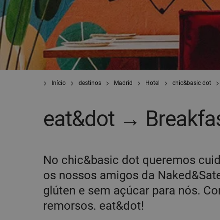
Início
destinos
Madrid
Hotel
chic&basic dot
eat&dot → Breakfas
No chic&basic dot queremos cuidar
os nossos amigos da Naked&Sat
glúten e sem açúcar para nós. 
remorsos. eat&dot!