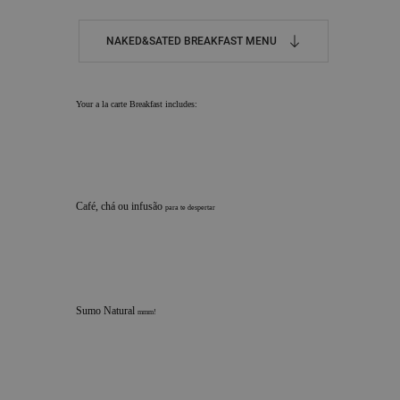
NAKED&SATED BREAKFAST MENU
Your a la carte Breakfast includes:
Café, chá ou infusão
para te despertar
Sumo Natural
mmm!