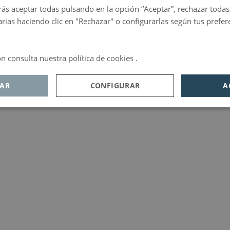
ás aceptar todas pulsando en la opción “Aceptar”, rechazar toda
rias haciendo clic en "Rechazar" o configurarlas según tus prefer
 consulta nuestra política de cookies .
Política de privacidad
AR
CONFIGURAR
A
ookies de
Cookie de
Cookies de
endimiento
publicidad
funcionalidad
te necesarias
dimiento
licidad