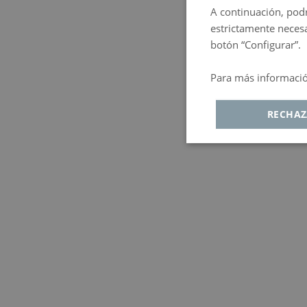
A continuación, podr
estrictamente necesa
botón “Configurar”.
Para más información
RECHAZ
Cookies
C
estrictamente
r
necesarias
Cookies estrictamen
Cookies de ren
Cookie de pub