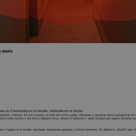
n diseño
 se basa en el maximalismo en tamaño, minimalismo en diseño.
rcial y turística. En este contexto, el hotel nos invita a parar, reflexionar y encontrar nuevas perspectivas de
te el ruido exterior y nos lleva a dejarnos llevar, abrazar la seducción y sentir el placer que supone encontrar n
es y lugares en la ciudad, mezclando experiencias genuinas y actitud irreverente. En definitiva, 'playful' pero 'so