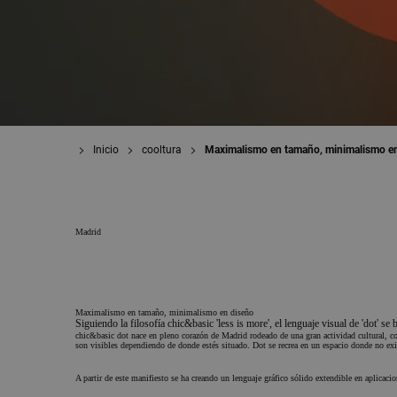
Inicio
cooltura
Maximalismo en tamaño, minimalismo e
Madrid
Maximalismo en tamaño, minimalismo en diseño
Siguiendo la filosofía chic&basic 'less is more', el lenguaje visual de 'dot'
chic&basic dot nace en pleno corazón de Madrid rodeado de una gran actividad cultural, come
son visibles dependiendo de donde estés situado
. Dot se recrea en un espacio donde no exis
A partir de este manifiesto se ha creando un lenguaje gráfico sólido extendible en aplicacion