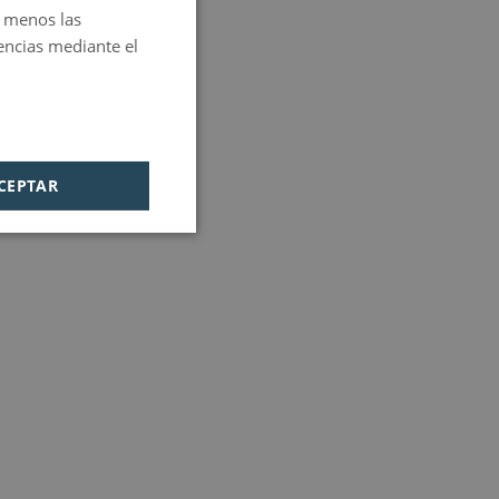
s menos las
PORTUGUESE
encias mediante el
HUNGARIAN
CEPTAR