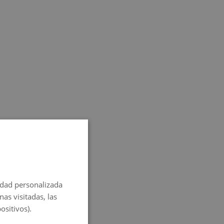
SPANISH
ENGLISH
cidad personalizada
FRENCH
as visitadas, las
ITALIAN
ositivos).
GERMAN