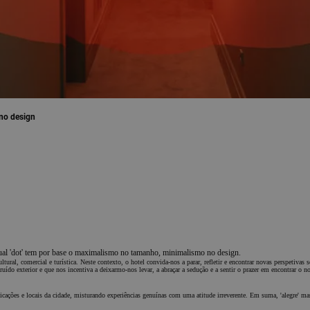
no design
ual 'dot' tem por base o maximalismo no tamanho, minimalismo no design.
ral, comercial e turística. Neste contexto, o hotel convida-nos a parar, refletir e encontrar novas perspetivas 
uído exterior e que nos incentiva a deixarmo-nos levar, a abraçar a sedução e a sentir o prazer em encontrar o n
licações e locais da cidade, misturando experiências genuínas com uma atitude irreverente. Em suma, 'alegre' mas