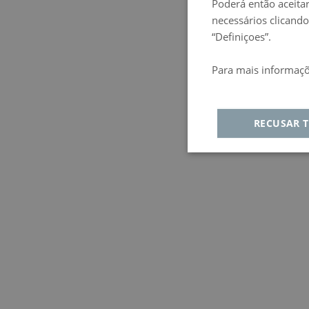
Poderá então aceitar
necessários clicando
“Definiçoes”.
Para mais informaçõ
Política de privacida
RECUSAR 
Estritamente
De
necessários
Estritamente ne
Desempenho
Di
Funcionali