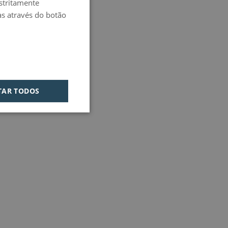
estritamente
PORTUGUESE
as através do botão
HUNGARIAN
TAR TODOS