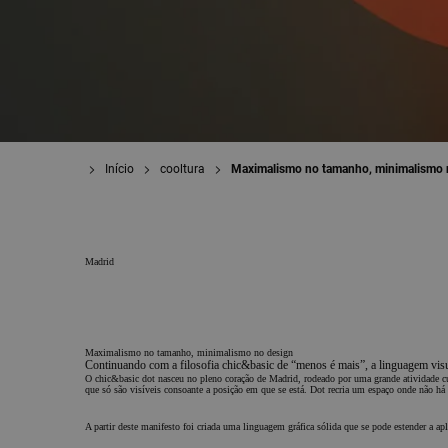
Início
cooltura
Maximalismo no tamanho, minimalismo 
Madrid
Maximalismo no tamanho, minimalismo no design
Continuando com a filosofia chic&basic de “menos é mais”, a linguagem vis
O chic&basic dot nasceu no pleno coração de Madrid, rodeado por uma grande atividade cultu
que só são visíveis consoante a posição em que se está. Dot recria um espaço onde não há r
A partir deste manifesto foi criada uma linguagem gráfica sólida que se pode estender a ap