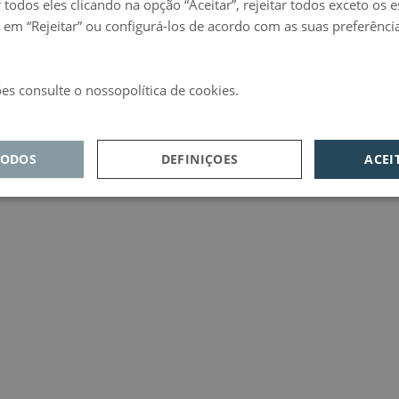
 todos eles clicando na opção “Aceitar”, rejeitar todos exceto os 
 em “Rejeitar” ou configurá-los de acordo com as suas preferênci
es consulte o nossopolítica de cookies.
d
TODOS
DEFINIÇOES
ACEI
sempenho
Direcionamento
Funcionalidade
cessários
recionamento
dade