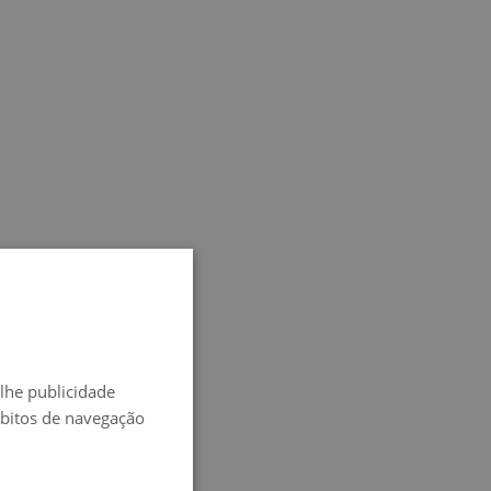
SPANISH
ENGLISH
-lhe publicidade
FRENCH
ábitos de navegação
ITALIAN
GERMAN