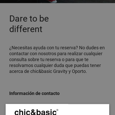
Dare to be
different
¿Necesitas ayuda con tu reserva? No dudes en
contactar con nosotros para realizar cualquier
consulta sobre tu reserva o para que te
resolvamos cualquier duda que puedas tener
acerca de chic&basic Gravity y Oporto.
Información de contacto