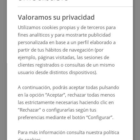
Rua Das Oliveiras, 48
SPANISH
4050-448 Oporto
Valoramos su privacidad
ENGLISH
(+351) 22 976 6740
(Llamadas a una red fija
Utilizamos cookies propias y de terceros para
FRENCH
nacional)
fines analíticos y para mostrarte publicidad
ITALIAN
gravity@chicandbasic.com
personalizada en base a un perfil elaborado a
GERMAN
partir de tus hábitos de navegación (por
A continuación encontrará los códigos GDS
ejemplo, páginas visitadas, las sesiones de
PORTUGUESE
para su referencia:
clientes registrados o consultas de un mismo
HUNGARIAN
usuario desde distintos dispositivos).
Amadeus
–HO OPOCHI
Sabre
–HO 395437
A continuación, podrás aceptar todas pulsando
Galileo/Apollo
–HO G9320
en la opción “Aceptar”, rechazar todas menos
Worldspan
–HO OPOCH
las estrictamente necesarias haciendo clic en
"Rechazar" o configurarlas según tus
preferencias mediante el botón “Configurar”.
Para más información consulta nuestra política
de cookies .
Política de privacidad