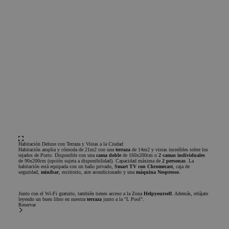
Cookies de funcionalidad
Cookies estrictamente necesarias
Cookies de rendimiento
Cookie de publicidad
Cookies de funcionalidad
Habitación Deluxe con Terraza y Vistas a la Ciudad
Habitación amplia y cómoda de 21m2 con una
terraza
de 14m2 y vistas increíbles sobre los
Las cookies estrictamente necesarias permiten la
tejados de Porto. Disponible con una
cama doble
de 160x200cm o
2 camas individuales
de 90x200cm (opción sujeta a disponibilidad). Capacidad máxima de
2 personas
. La
funcionalidad principal del sitio web, como el inicio de
habitación está equipada con un baño privado,
Smart TV con Chromecast
, caja de
sesión de usuario y la gestión de cuentas. El sitio web no se
seguridad,
minibar
, escritorio, aire acondicionado y una
máquina Nespresso
.
puede utilizar correctamente sin las cookies estrictamente
necesarias.
Junto con el Wi-Fi gratuito, también tienes acceso a la Zona
Helpyourself
. Además, relájate
leyendo un buen libro en nuestra
terraza
junto a la "L Pool".
Nombre
Proveedor / Dominio
Vencimiento
Descr
Reservar
PHPSESSID
Sesión
Cook
PHP.net
gene
www.chicandbasic.com