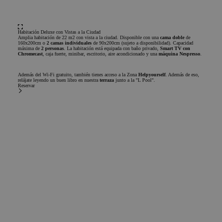
Habitación Deluxe con Vistas a la Ciudad
Amplia habitación de 22 m2 con vista a la ciudad. Disponible con una
cama doble
de
160x200cm o
2 camas individuales
de 90x200cm (sujeto a disponibilidad). Capacidad
máxima de
2 personas
. La habitación está equipada con baño privado,
Smart TV con
Chromecast
, caja fuerte, minibar, escritorio, aire acondicionado y una
máquina Nespresso
.
Además del Wi-Fi gratuito, también tienes acceso a la Zona
Helpyourself
. Además de eso,
relájate leyendo un buen libro en nuestra
terraza
junto a la "L Pool".
Reservar