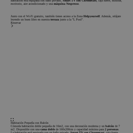
habitación está equipada con baño privado,
Smart TV con Chromecast
, caja fuerte, minibar,
escritorio, aire acondicionado y una
máquina Nespresso
.
Junto con el Wi-Fi gratuito, también tienes acceso a la Zona
Helpyourself
. Además, relájate
leyendo un buen libro en nuestra
terraza
junto a la "L Pool".
Reservar
Habitación Pequeña con Balcón
Cómoda habitación doble pequeña de 16m2, con una decoración moderna y un
balcón
de 7
m2. Disponible con una
cama doble
de 160x200cm y capacidad máxima para
2 personas
.
La habitación está equipada con un baño privado,
Smart TV con Chromecast
, caja fuerte,