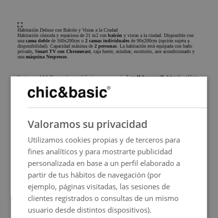
Habitación Deluxe con Balcón y Vistas a la Ciudad
Habitación cómoda y espaciosa de 21 m2 con
balcón
y vistas a la ciudad. Disponible con
una
cama doble
de 160x200cm o
2 camas individuales
de 90x200cm (opción sujeta a
disponibilidad). Capacidad máxima de
2 personas
. La habitación está equipada con baño
privado,
Smart TV con Chromecast
, caja fuerte, minibar, escritorio, aire acondicionado y
una
máquina Nespresso
.
Junto con el Wi-Fi gratuito, también tienes acceso a la Zona
Helpyourself
. Además, relájate
leyendo un buen libro en nuestra
terraza
junto a la "L Pool".
Reservar
SPANISH
Valoramos su privacidad
ENGLISH
Utilizamos cookies propias y de terceros para
FRENCH
fines analíticos y para mostrarte publicidad
ITALIAN
personalizada en base a un perfil elaborado a
GERMAN
partir de tus hábitos de navegación (por
ejemplo, páginas visitadas, las sesiones de
PORTUGUESE
clientes registrados o consultas de un mismo
HUNGARIAN
usuario desde distintos dispositivos).