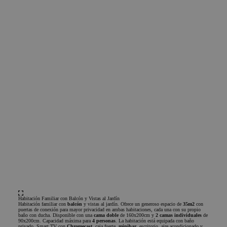
aplic
basad
lengu
Este 
ident
de pr
gener
utiliz
mante
varia
sesió
usuar
Norm
es u
gener
azar,
en qu
puede
espec
sitio
Política de Privacidad
buen
de Google
es m
estad
inici
para 
usuar
págin
Habitación Familiar con Balcón y Vistas al Jardín
CookieScriptConsent
1 año
El ser
CookieScript
Habitación familiar con
balcón
y vistas al jardín. Ofrece un generoso espacio de
35m2
con
Cooki
.chicandbasic.com
puertas de conexión para mayor privacidad en ambas habitaciones, cada una con su propio
baño con ducha. Disponible con una
cama
doble
de 160x200cm y
2 camas individuales
de
Scrip
90x200cm. Capacidad máxima para
4 personas
. La habitación está equipada con baño
utiliz
privado, Smart TV con
Chromecast
, caja fuerte,
minibar
, escritorio, aire acondicionado y