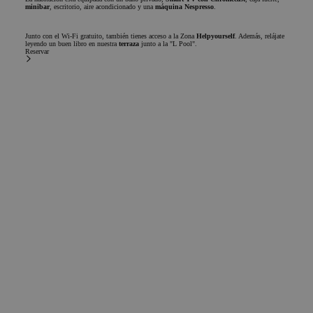
minibar
, escritorio, aire acondicionado y una
máquina Nespresso
.
Junto con el Wi-Fi gratuito, también tienes acceso a la Zona
Helpyourself
. Además, relájate
leyendo un buen libro en nuestra
terraza
junto a la "L Pool".
Reservar