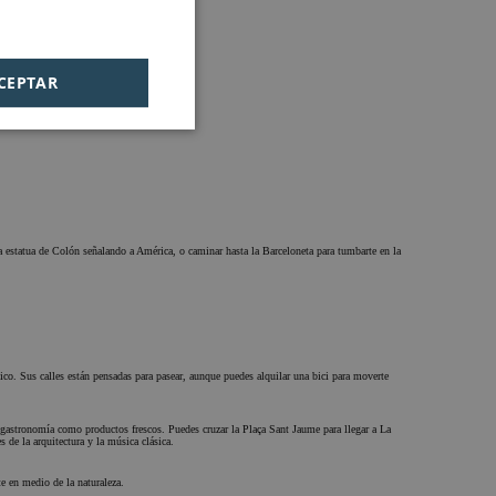
acilitará
CEPTAR
 estatua de Colón señalando a América, o caminar hasta la Barceloneta para tumbarte en la
co. Sus calles están pensadas para pasear, aunque puedes alquilar una bici para moverte
 gastronomía como productos frescos. Puedes cruzar la Plaça Sant Jaume para llegar a La
 de la arquitectura y la música clásica.
e en medio de la naturaleza.