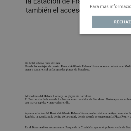
la Estación de Francia está conect
Para más información
también el acceso al aeropuerto 
RECHAZ
Cookies
C
estrictamente
r
necesarias
Un hotel urbano cerca del mar
Una de las ventajas de nuestro Hotel chic&basic Habana Hoose es su cercanía al mar Medite
arena y tomar el sol en las grandes playas de Barcelona.
Cookies estrictamen
Cookies de ren
Alrededores del Habana Hoose y las playas de Barcelona
El Born es sin duda uno de los barrios más conocidos de Barcelona. Destaca por su ambient
Cookie de pub
con mayor rapidez y aprovechar el día.
Cookies de func
A pocos minutos del Hotel chic&basic Habana Hoose puedes visitar el antiguo mercado del 
Rambla, la avenida más bonita de la ciudad, donde además se encuentran la Plaza Real y el 
Las cookies estrictamente
permiten la funcionalidad
En el Born también encontrarás el Parque de la Ciudadela, que es el pulmón verde de Barce
sitio web, como el inicio