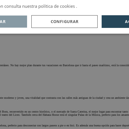
ada con otros destinos de Cataluña, y te f
 consulta nuestra política de cookies .
Política de privacidad
de Girona.
AR
CONFIGURAR
A
ookies de
Cookie de
Cookies de
endimiento
publicidad
funcionalidad
rráneo. No hay mejor plan durante tus vacaciones en Barcelona que ir hasta el paseo marítimo, está la conocida
te necesarias
dimiento
e moderno y joven, una vitalidad que contrasta con las calles más antiguas de la ciudad y crea un ambiente úni
licidad
ionalidad
Born, reconvertido en un centro histórico, o el mercado de Santa Caterina, el mejor lugar para encontrar tanto
teatro del Liceo. También cerca del Habana Hoose está el singular Palau de la Música, perfecto para los amantes
 necesarias
 principal del
lona, perfecto para desconectar con largos paseos a pie o en bici. Es además una buena opción para hacer deport
 de sesión de