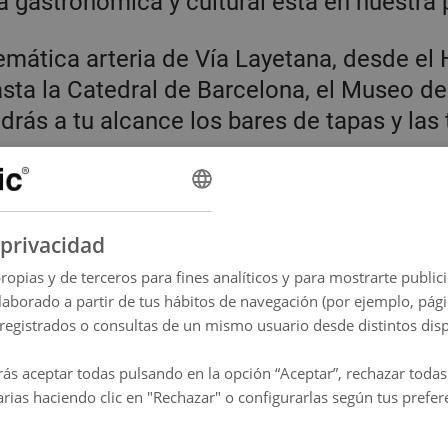
a gastronómica y cultural está en nuestra 
mática arteria de Vía Layetana, desde el 
ta la Catedral de Barcelona, el Museo de
rás a tu alcance los bares de tapas y las
 sol y el mar, el Habana Hoose está a 5 min
celona. No te pierdas la famosa playa de 
privacidad
os caminando.
ropias y de terceros para fines analíticos y para mostrarte publi
elaborado a partir de tus hábitos de navegación (por ejemplo, págin
 Jaume I (L4) para moverte hasta el Eixa
 registrados o consultas de un mismo usuario desde distintos disp
ntre el lujo y los edificios modernistas 
ás aceptar todas pulsando en la opción “Aceptar”, rechazar toda
daguer para acercarte a la imponente Sagr
rias haciendo clic en "Rechazar" o configurarlas según tus prefer
r a otros sitios de la costa como Sitges o