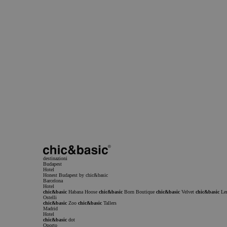
PHPSESSID
Rimani aggiornato
Vuoi rimanere aggiornato sulle nostre follie?
Iscriviti alla nostra newsletter e ricevi tutte le notizie e le offerte del mondo chic&basic.
Iscriviti alla newsletter
Nome
Email
Sottoscrivere
Accetto di ricevere comunicazioni commerciali
Ho letto e accetto la
Informativa sulla privacy
Informativa sulla privacy
Termini di se
destinazioni
Budapest
Hotel
Honest Budapest by chic&basic
Barcelona
Hotel
chic&basic
Habana Hoose
chic&basic
Born Boutique
chic&basic
Velvet
chic&basic
Le
Ostelli
chic&basic
Zoo
chic&basic
Tallers
Madrid
Hotel
chic&basic
dot
CookieScriptConsent
Oporto