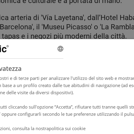
onomica e culturale è a portata di mano.
ca arteria di 'Vía Layetana', dall’Hotel H
Barcelona', il 'Museu Picasso' o 'La Rambla
i tapas e i negozi più moderni della città.
l mare, l’Habana Hoose è a 5 minuti dal lu
rti la famosa 'Playa de la Barceloneta', a s
rvatezza
stri e di terze parti per analizzare l'utilizzo del sito web e mostrar
n base a un profilo creato dalle tue abitudini di navigazione (ad e
tana alla fermata Jaume I (L4) per arrivar
one delle visite da diversi dispositivi).
trai muoverti fra il lusso e gli edifici mode
ntano fino a Verdaguer per avvicinarti all’i
tutti cliccando sull'opzione “Accetta”, rifiutare tutti tranne quelli 
” oppure configurarli secondo le tue preferenze utilizzando il puls
voglia di viaggiare e di vedere altri posti d
tación de Francia è collegata con altre dest
zioni, consulta la nostrapolitica sui cookie