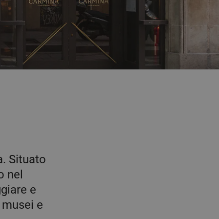
a. Situato
o nel
ggiare e
r, musei e