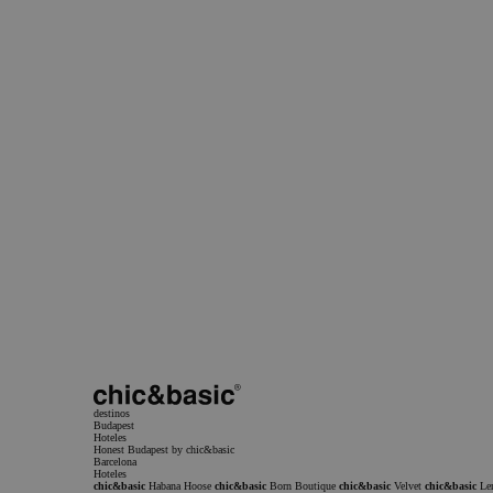
Más info
sitio web, como el inicio
usuario y la gestión de cu
web no se puede utilizar
las cookies estrictamente
Nombre
Estar al día
PHPSESSID
¿Quieres estar al día de nuestras locuras?
Suscríbete a nuestra newsletter y recibe todas las noticias y ofertas sobre el mundo chic&b
Suscríbete a la newsletter
Nombre
Email
Subscribirme
Acepto recibir comunicaciones comerciales
He leído y acepto la
Política de privacidad
Privacy Policy
Condiciones del Se
destinos
Budapest
Hoteles
Honest Budapest by chic&basic
Barcelona
Hoteles
chic&basic
Habana Hoose
chic&basic
Born Boutique
chic&basic
Velvet
chic&basic
Le