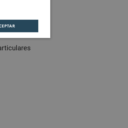
 prepárate
CEPTAR
rticulares