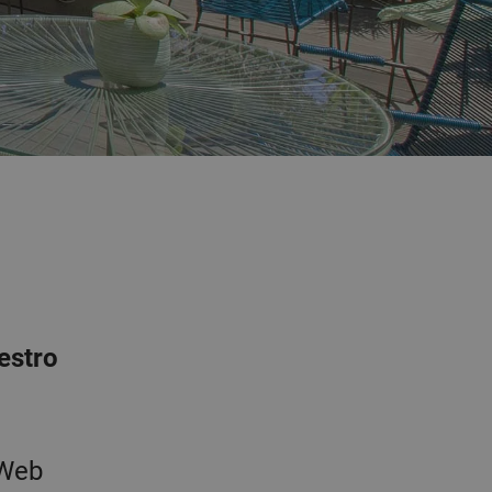
estro
 Web