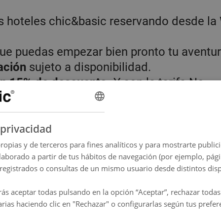
s hoteles chic&basic reservando desde la
ue puedas empezar bien pronto tu aventur
ación
sujeto a disponibilidad.
 un 15% de descuento.
Y con la tarifa No
ilidad de cambiar tus fechas una vez hasta
 chips, una bebida de cortesía (vino o zu
privacidad
pa Chups para empezar tu estancia con un
ropias y de terceros para fines analíticos y para mostrarte publi
elaborado a partir de tus hábitos de navegación (por ejemplo, págin
 registrados o consultas de un mismo usuario desde distintos disp
e Sants y Plaza España
ás aceptar todas pulsando en la opción “Aceptar”, rechazar toda
ntir la vitalidad de Barcelona y el barrio 
rias haciendo clic en "Rechazar" o configurarlas según tus prefer
elvet Hotel
. Todo nuestro glamour para