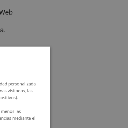
 Web
a.
 7 días
SPANISH
mo,
ENGLISH
a
cidad personalizada
FRENCH
as visitadas, las
ITALIAN
ositivos).
GERMAN
s menos las
PORTUGUESE
de Sants y
encias mediante el
HUNGARIAN