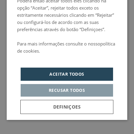
Poderá então aceitar todos eles clicando na
opção “Aceitar”, rejeitar todos exceto os
estritamente necessários clicando em “Rejeitar”
Eventos
chic&basic colaborou no Festival DOCfield>16
ou configurá-los de acordo com as suas
O chic&basic demonstra o seu compromisso com o mundo das imagens com a sua
colaboração com o Festival DOCfield>16 de Fotografia Documental e Fotojornalismo, um
preferências através do botão “Definiçoes”.
evento organizado pela fundação Photographic Social Vision.
Mais info
Para mais informações consulte o nossopolítica
de cookies.
Política de privacidad
ACEITAR TODOS
RECUSAR TODOS
DEFINIÇOES
Estritamente
Desempenho
necessários