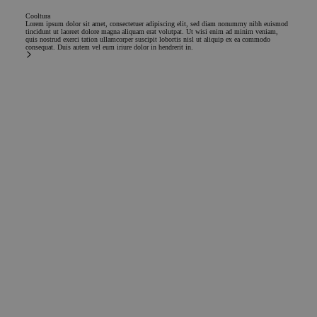
Cooltura
Lorem ipsum dolor sit amet, consectetuer adipiscing elit, sed diam nonummy nibh euismod
tincidunt ut laoreet dolore magna aliquam erat volutpat. Ut wisi enim ad minim veniam,
quis nostrud exerci tation ullamcorper suscipit lobortis nisl ut aliquip ex ea commodo
consequat. Duis autem vel eum iriure dolor in hendrerit in.