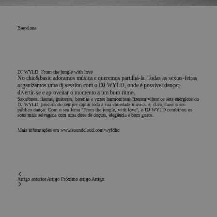
Barcelona
DJ WYLD: From the jungle with love
No chic&basic adoramos música e queremos partilhá-la. Todas as sextas-feiras
organizamos uma dj session com o DJ WYLD, onde é possível dançar,
divertir-se e aproveitar o momento a um bom ritmo.
Saxofones, flautas, guitarras, baterias e vozes harmoniosas fizeram vibrar os sets enérgicos do
DJ WYLD, procurando sempre captar toda a sua variedade musical e, claro, fazer o seu
público dançar. Com o seu lema "From the jungle, with love", o DJ WYLD combinou os
sons mais selvagens com uma dose de doçura, elegância e bom gosto.
Mais informações em
www.soundcloud.com/wyldhc
Artigo anterior
Artigo
Próximo artigo
Artigo