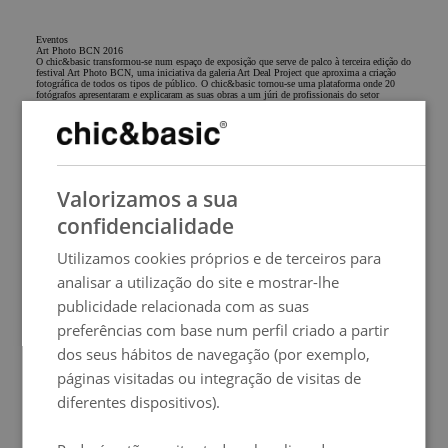
Eventos
Art Photo BCN 2016
O chic&basic transformou-se num espaço de exposição que serve de palco à terceira edição do
festival Art Photo BCN, uma iniciativa da galeria Art Deal Project que aproxima a criação
fotográfica de todos os tipos de público. O chic&basic tornou-se uma plataforma onde 20
fotógrafos apresentaram e explicaram as suas obras a um júri de profissionais do setor
artístico.
Mais info
SPANISH
Valorizamos a sua
ENGLISH
confidencialidade
FRENCH
Utilizamos cookies próprios e de terceiros para
ITALIAN
analisar a utilização do site e mostrar-lhe
GERMAN
publicidade relacionada com as suas
preferências com base num perfil criado a partir
PORTUGUESE
dos seus hábitos de navegação (por exemplo,
HUNGARIAN
páginas visitadas ou integração de visitas de
diferentes dispositivos).