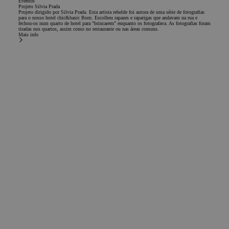
Eventos
Projeto Silvia Prada
Projeto dirigido por Silvia Prada. Esta artista rebelde foi autora de uma série de fotografias
para o nosso hotel chic&basic Born. Escolheu rapazes e raparigas que andavam na rua e
fechou-os num quarto de hotel para "brincarem" enquanto os fotografava. As fotografias foram
tiradas nos quartos, assim como no restaurante ou nas áreas comuns.
Mais info