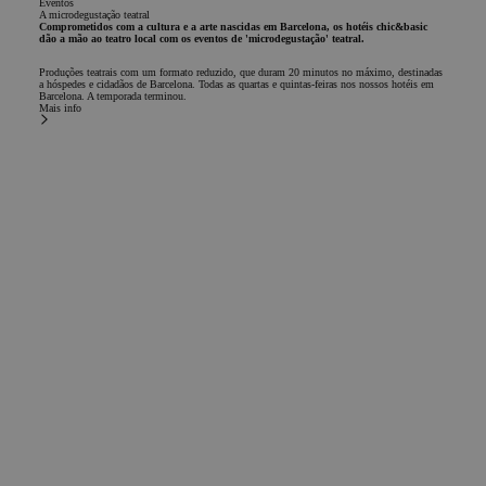
Eventos
A microdegustação teatral
Comprometidos com a cultura e a arte nascidas em Barcelona, os hotéis chic&basic
dão a mão ao teatro local com os eventos de 'microdegustação' teatral.
Produções teatrais com um formato reduzido, que duram 20 minutos no máximo, destinadas
a hóspedes e cidadãos de Barcelona. Todas as quartas e quintas-feiras nos nossos hotéis em
Barcelona. A temporada terminou.
Mais info