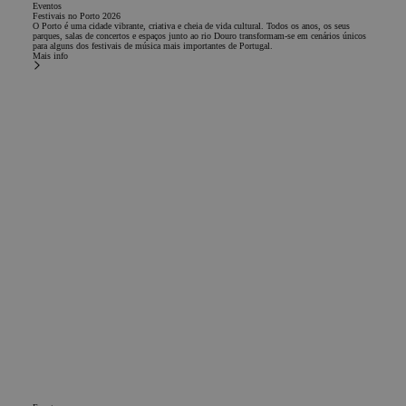
Eventos
Festivais no Porto 2026
O Porto é uma cidade vibrante, criativa e cheia de vida cultural. Todos os anos, os seus
parques, salas de concertos e espaços junto ao rio Douro transformam-se em cenários únicos
para alguns dos festivais de música mais importantes de Portugal.
Mais info