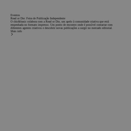
Direcionamento
Funcionalidade
Eventos
Read or Die: Feira de Publicação Independente
O chic&basic colabora com a Read or Die, um apelo à comunidade criativa que está
empenhada no formato impresso. Um ponto de encontro onde é possível contactar com
diferentes agentes criativos e descobrir novas publicações a surgir no mercado editorial.
Mais info
Estritamente necessários
Desempenho
Direcionamento
Funcionalidade
Os cookies estritamente necessários permitem a
funcionalidade central do website, como login de usuário e
gestão da conta. O site não pode ser utilizado corretamente
sem os cookies estritamente necessários.
Nome
Provedor / Domínio
Validade
Descriçã
PHPSESSID
Sessão
Cookie g
PHP.net
por aplic
www.chicandbasic.com
baseados
linguage
PHP. Est
identific
de propó