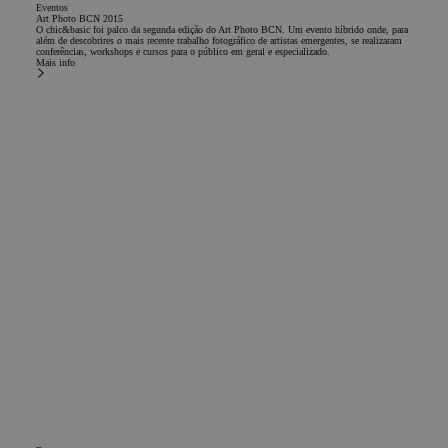
Eventos
Art Photo BCN 2015
O chic&basic foi palco da segunda edição do Art Photo BCN. Um evento híbrido onde, para
além de descobrires o mais recente trabalho fotográfico de artistas emergentes, se realizaram
conferências, workshops e cursos para o público em geral e especializado.
Mais info