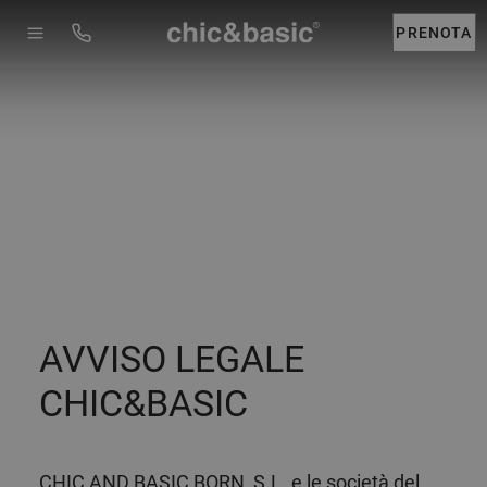
Menú
Booking
PRENOTA
AVVISO LEGALE
CHIC&BASIC
CHIC AND BASIC BORN, S.L. e le società del