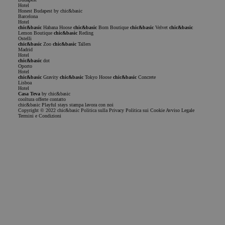
es
.doubleclick.net
Hotel
Honest Budapest by chic&basic
establecida
Barcelona
por
Hotel
Doubleclick
chic&basic
Habana Hoose
chic&basic
Born Boutique
chic&basic
Velvet
chic&basic
y lleva a
Lemon Boutique
chic&basic
Reding
Ostelli
cabo
chic&basic
Zoo
chic&basic
Tallers
información
Madrid
sobre cómo
Hotel
chic&basic
dot
el usuario
Oporto
final utiliza
Hotel
el sitio web y
chic&basic
Gravity
chic&basic
Tokyo Hoose
chic&basic
Concrete
cualquier
Lisboa
Hotel
publicidad
Casa Teva
by chic&basic
que el
cooltura
offerte
contatto
usuario final
chic&basic
Playful stays
stampa
lavora con noi
haya visto
Copyright © 2022 chic&basic
Politica sulla Privacy
Politica sui Cookie
Avviso Legale
Termini e Condizioni
antes de
visitar dicho
sitio web.