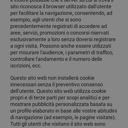
sessione utente
Microsoft
per scopi di
como
sito riconosca il browser utilizzato dall'utente
analisi.
identificador
per facilitare la navigazione, consentendo, ad
de usuario
_ga_PDKZBBJQTP
.chicandbasic.com
1 anno 1
único. Se
Questo cookie
esempio, agli utenti che si sono
mese
puede
viene utilizzato
configurar
da Google
precedentemente registrati di accedere ad
mediante
Analytics per
aree, servizi, promozioni o concorsi riservati
scripts de
mantenere lo
microsoft
stato della
esclusivamente a loro senza doversi registrare
incrustados.
sessione.
a ogni visita. Possono anche essere utilizzati
Se cree
ampliamente
_ga
1 anno 1
Questo nome
Google LLC
per misurare l'audience, i parametri di traffico,
que se
mese
di cookie è
.chicandbasic.com
sincroniza en
associato a
controllare l'andamento e il numero delle
muchos
Google
iscrizioni, ecc.
dominios de
Universal
Microsoft
Analytics, che è
diferentes, lo
un
Questo sito web non installerà cookie
que permite
aggiornamento
el
significativo del
innecessari senza il preventivo consenso
seguimiento
servizio di
de los
analisi più
dell'utente. Questo sito web utilizza cookie
usuarios.
comunemente
propri e di terze parti per scopi analitici e per
utilizzato da
GCL_AW_P
2 mesi 4
Questo
Google. Questo
Google
mostrare pubblicità personalizzata basata su
settimane
cookie viene
cookie viene
.googleadservices.com
utilizzato da
utilizzato per
un profilo elaborato in base alle vostre abitudini
Google Ad
distinguere
di navigazione (ad esempio, le pagine visitate).
Services per
utenti unici
misurare
assegnando un
Tutti gli utenti che visitano il sito web sono
l'efficacia
numero