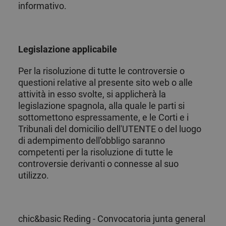
pubblicitarie
da Google
informativo.
e per
Analytics per
migliorare la
mantenere lo
rilevanza
stato della
degli
sessione.
annunci
presentati
Legislazione applicabile
agli utenti.
_uetsid
1 giorno
Bing utiliza
Microsoft
Per la risoluzione di tutte le controversie o
esta cookie
Corporation
questioni relative al presente sito web o alle
para
.chicandbasic.com
determinar
attività in esso svolte, si applicherà la
qué
anuncios
legislazione spagnola, alla quale le parti si
deben
sottomettono espressamente, e le Corti e i
mostrarse
que pueden
Tribunali del domicilio dell'UTENTE o del luogo
ser
relevantes
di adempimento dell'obbligo saranno
para el
competenti per la risoluzione di tutte le
usuario final
que examina
controversie derivanti o connesse al suo
el sitio.
utilizzo.
_uetvid
1 anno
Esta es una
Microsoft
cookie
Corporation
utilizada por
.chicandbasic.com
Microsoft
Bing Ads y es
una cookie
chic&basic Reding - Convocatoria junta general
de