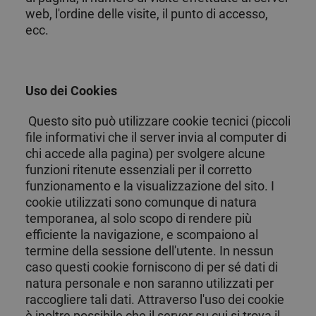
que el b
web, l'ordine delle visite, il punto di accesso,
de cooki
Cookie-
ecc.
Script.c
funcione
correcta
Uso dei Cookies
Questo sito può utilizzare cookie tecnici (piccoli
Fornitore /
Nome
Scadenza
Descrizione
file informativi che il server invia al computer di
Nome
Fornitore / Dominio
Dominio
Scadenza
Descrizione
chi accede alla pagina) per svolgere alcune
_clsk
_fbp
2 mesi 4
1 giorno
Utilizzato da
Questo cookie
Meta Platform Inc.
Microsoft
funzioni ritenute essenziali per il corretto
settimane
Facebook
è associato al
.chicandbasic.com
.chicandbasic.com
per fornire
software di
funzionamento e la visualizzazione del sito. I
una serie di
analisi
prodotti
Microsoft
cookie utilizzati sono comunque di natura
pubblicitari
Clarity. Viene
temporanea, al solo scopo di rendere più
come offerte
utilizzato per
in tempo
memorizzare
efficiente la navigazione, e scompaiono al
reale da
informazioni
termine della sessione dell'utente. In nessun
inserzionisti
sulla sessione
di terze parti
dell'utente e
caso questi cookie forniscono di per sé dati di
per combinare
più
MUID
1 anno
Esta cookie
Microsoft
natura personale e non saranno utilizzati per
visualizzazioni
es
Corporation
raccogliere tali dati. Attraverso l'uso dei cookie
di pagina in
ampliamente
.bing.com
una singola
utilizada por
è inoltre possibile che il server su cui si trova il