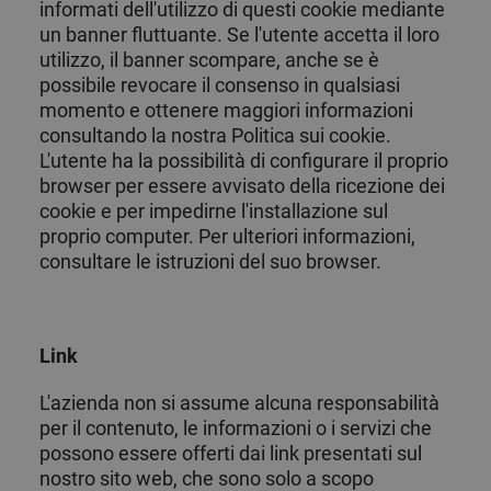
delle
generato in
informati dell'utilizzo di questi cookie mediante
campagne
modo casuale
un banner fluttuante. Se l'utente accetta il loro
pubblicitarie
come
e per
identificatore
utilizzo, il banner scompare, anche se è
migliorare la
del cliente. È
possibile revocare il consenso in qualsiasi
rilevanza
incluso in ogni
degli
richiesta di
momento e ottenere maggiori informazioni
annunci
pagina in un
presentati
sito e utilizzato
consultando la nostra Politica sui cookie.
agli utenti.
per calcolare i
L'utente ha la possibilità di configurare il proprio
dati di
visitatori,
_gcl_aw
2 mesi 4
Utilizzato da
Google
browser per essere avvisato della ricezione dei
sessioni e
settimane
Google
.chicandbasic.com
campagne per i
AdSense per
cookie e per impedirne l'installazione sul
rapporti di
sperimentare
proprio computer. Per ulteriori informazioni,
analisi dei siti.
l'efficienza
degli
consultare le istruzioni del suo browser.
_clck
.chicandbasic.com
11 mesi 4
annunci
Questo cookie
settimane
attraverso i
viene utilizzato
siti web
per monitorare
utilizzando i
le interazioni
loro servizi.
degli utenti e il
coinvolgimento
Link
sul sito web
_gcl_gs
.chicandbasic.com
2 mesi 4
Questo
per migliorare
settimane
cookie viene
l'esperienza
utilizzato da
L'azienda non si assume alcuna responsabilità
degli utenti e la
Google Ad
funzionalità del
Services per
per il contenuto, le informazioni o i servizi che
sito web.
misurare
possono essere offerti dai link presentati sul
l'efficacia
_ga_4PSBVNPYY0
.chicandbasic.com
1 anno 1
delle
Questo cookie
nostro sito web, che sono solo a scopo
mese
campagne
viene utilizzato