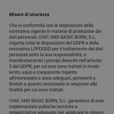
Funzionalità
Misure di sicurezza
Che in conformità con le disposizioni della
normativa vigente in materia di protezione dei
dati personali, CHIC AND BASIC BORN, S.L.
Strettamente necessari
Analisi
Pubblicità
rispetta tutte le disposizioni del GDPR e della
Funzionalità
normativa LOPDGDD per il trattamento dei dati
personali sotto la sua responsabilità, e
I cookie strettamente necessari consentono le funzionalità
principali del sito web come l"accesso dell"utente e la
manifestamente i principi descritti nell'articolo
gestione dell"account. Il sito web non può essere utilizzato
5 del GDPR, per cui essi sono trattati in modo
correttamente senza i cookie strettamente necessari.
lecito, equo e trasparente rispetto
Nome
Fornitore / Dominio
Scadenza
Descrizi
all'interessato e sono adeguati, pertinenti e
PHPSESSID
Sessione
Cookie
PHP.net
limitati a quanto necessario in relazione alle
generato
www.chicandbasic.com
finalità per cui sono trattati.
applicazi
basate s
linguagg
CHIC AND BASIC BORN, S.L. garantisce di aver
PHP. Si t
un
implementato politiche tecniche e
identific
generico
organizzative adeguate per applicare le misure