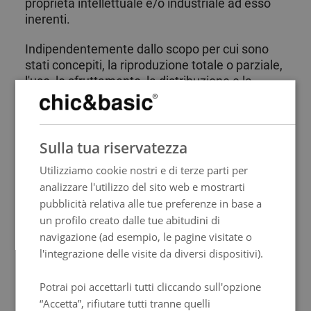
proprietà intellettuale e/o industriale ad esso
inerenti.
Indipendentemente dallo scopo per cui sono
stati concepiti, la riproduzione totale o parziale,
l'uso, lo sfruttamento, la distribuzione e la
commercializzazione richiedono in ogni caso la
previa autorizzazione scritta del fornitore.
SPANISH
Qualsiasi utilizzo non preventivamente
autorizzato dal fornitore sarà considerato una
Sulla tua riservatezza
ENGLISH
grave violazione dei diritti di proprietà
Utilizziamo cookie nostri e di terze parti per
FRENCH
intellettuale o industriale dell'autore.
analizzare l'utilizzo del sito web e mostrarti
ITALIAN
pubblicità relativa alle tue preferenze in base a
GERMAN
un profilo creato dalle tue abitudini di
Natura obbligatoria o facoltativa delle
navigazione (ad esempio, le pagine visitate o
PORTUGUESE
informazioni fornite dall'utente
l'integrazione delle visite da diversi dispositivi).
HUNGARIAN
Gli UTENTI, selezionando le caselle
Potrai poi accettarli tutti cliccando sull'opzione
corrispondenti e inserendo i dati nei campi
“Accetta”, rifiutare tutti tranne quelli