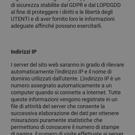
utilizzat
di sicurezza stabilite dal GDPR e dal LOPDGDD
mantener
variabili 
al fine di proteggere i diritti e le libertà degli
sessione
utente.
UTENTI e di aver fornito loro le informazioni
Normalm
adeguate affinché possano esercitarli.
un nume
generato
modo cas
il modo i
viene uti
può esse
Indirizzi IP
specifico 
sito, ma
buon es
I server del sito web saranno in grado di rilevare
è mante
uno stat
automaticamente l'indirizzo IP e il nome di
accesso 
utente tr
dominio utilizzati dall'utente. L'indirizzo IP è un
Google Privacy
pagine.
Policy
numero assegnato automaticamente a un
CookieScriptConsent
1 anno
El servici
CookieScript
computer quando si connette a Internet. Tutte
Cookie-
.chicandbasic.com
Script.c
queste informazioni vengono registrate in un
utiliza es
file di attività del server che consente la
cookie p
recordar 
successiva elaborazione dei dati per ottenere
preferen
misurazioni puramente statistiche che
consenti
de cooki
permettono di conoscere il numero di stampe
los visit
Es neces
di pagina, il numero di visite effettuate ai server