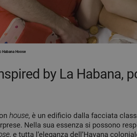
c Habana Hoose
inspired by La Habana, p
non
house
, è un edificio dalla facciata clas
rprese. Nella sua essenza si possono respi
ose
, e tutta l’eleganza dell’Havana colonial