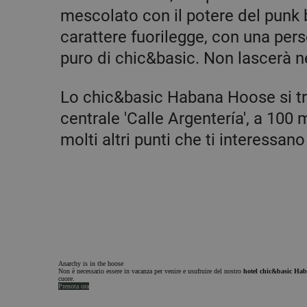
mescolato con il potere del punk b
carattere fuorilegge, con una perso
puro di chic&basic. Non lascerà n
Lo chic&basic Habana Hoose si tro
centrale 'Calle Argentería', a 100 
molti altri punti che ti interessan
Anarchy is in the hoose
Non è necessario essere in vacanza per venire e usufruire del nostro
hotel chic&basic Ha
cuore.
Prenota ora