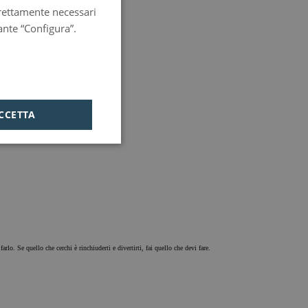
strettamente necessari
PORTUGUESE
ante “Configura”.
HUNGARIAN
CCETTA
rlo. Se quello che cerchi è rinchiuderti e divertirti, fai quello che devi fare.