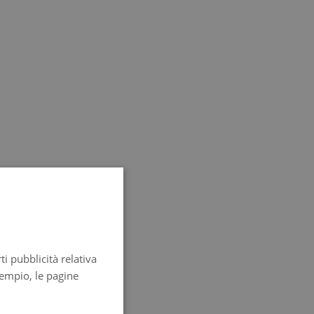
SPANISH
ENGLISH
ti pubblicità relativa
FRENCH
sempio, le pagine
ITALIAN
GERMAN