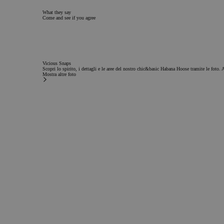
consentono le funzionalit
sito web come l"accesso d
What they say
gestione dell"account. Il
Come and see if you agree
essere utilizzato corretta
cookie strettamente neces
Nome
PHPSESSID
Vicious Snaps
Scopri lo spirito, i dettagli e le aree del nostro chic&basic Habana Hoose tramite le foto. 
Mostra altre foto