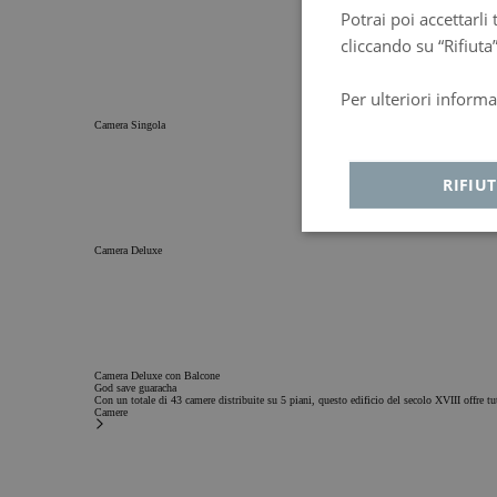
Potrai poi accettarli 
cliccando su “Rifiuta
Per ulteriori informa
Política de privacida
Camera Singola
RIFIU
Strettamente
An
necessari
Camera Deluxe
Camera Deluxe con Balcone
God save guaracha
Con un totale di 43 camere distribuite su 5 piani, questo edificio del secolo XVIII offre tutt
Strettamente necessa
Camere
Pubblicità
Fu
I cookie strettamente nec