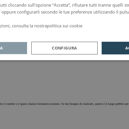
tutti cliccando sull'opzione “Accetta”, rifiutare tutti tranne quelli 
” oppure configurarli secondo le tue preferenze utilizzando il puls
zioni, consulta la nostrapolitica sui cookie
d
TA
CONFIGURA
A
alisi
Pubblicità
Funzionalità
o il comfort e il gusto classico britannico-scozzese. Se hai bisogno di ricaricarti, questo è il luogo perfetto per fa
ri
Analisi
nzionalità
essari