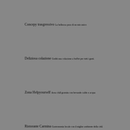
Concepy trasgressivo
La bellezza pura di un mix unico
Deliziosa colazione
Goditi una colazione a buffet per tutti i gusti.
Zona Helpyourself
Area chill gratuita con bevande calde e acqua
Ristorante Carmina
Gastronomia locale con il miglior ambiente della città