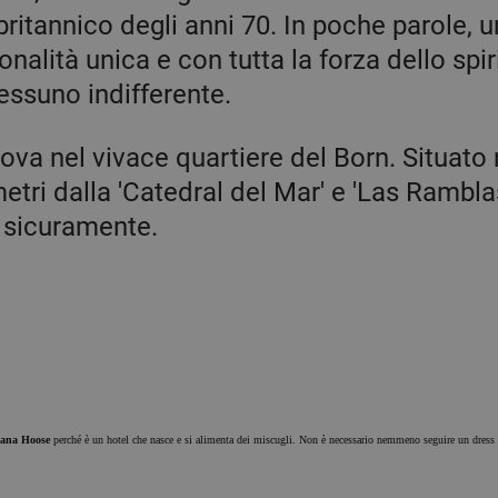
ritannico degli anni 70. In poche parole, u
nalità unica e con tutta la forza dello spir
essuno indifferente.
va nel vivace quartiere del Born. Situato 
metri dalla 'Catedral del Mar' e 'Las Ramblas
o sicuramente.
bana Hoose
perché è un hotel che nasce e si alimenta dei miscugli. Non è necessario nemmeno seguire un dress co