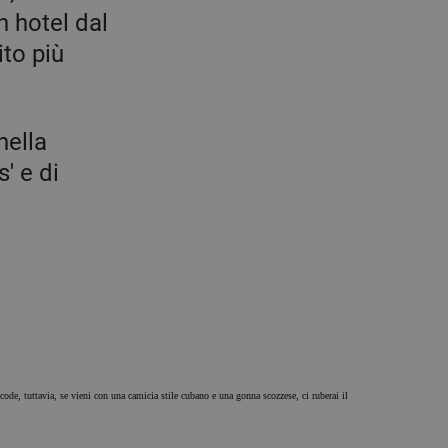
n hotel dal
ito più
nella
' e di
de, tuttavia, se vieni con una camicia stile cubano e una gonna scozzese, ci ruberai il