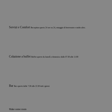
Servizi e Comfort
Reception aperta 24 ore su 24, omaggio di benvenuto e molto altro.
Colazione a buffet
Buffet aperto da lunedì a domenica dalle 07:30 alle 11:00
Bar
Bar aperto dalle 7:30 alle 22:30 tutti i giorni
Make some room