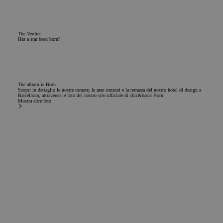
The Verdict
Has a star been born?
The album is Born
Scopri in dettaglio le nostre camere, le aree comuni e la terrazza del nostro hotel di design a
Barcellona, attraverso le foto del nostro sito ufficiale di chic&basic Born.
Mostra altre foto