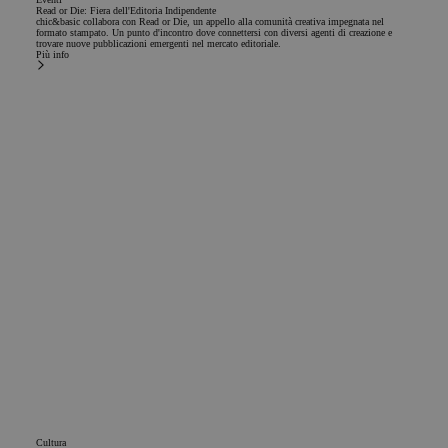
Read or Die: Fiera dell'Editoria Indipendente
chic&basic collabora con Read or Die, un appello alla comunità creativa impegnata nel
formato stampato. Un punto d'incontro dove connettersi con diversi agenti di creazione e
trovare nuove pubblicazioni emergenti nel mercato editoriale.
Più info
Cultura