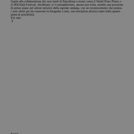
Grazie alla collaborazione dei suoi hotel di Barcellona a eventi come il World Press Photo o
il DOCfield Festival, chic&basic si è contraddistinto, ancora una volta, avendo una posizione
di primo piano nel settore artistico della capitale catalana, con un riconoscimento che premia
i suoi sforzi per far conoscere la fotografia a tutti, una disciplina artistica tanto bella quanto
piena di possibilità.
Più info
Eventi