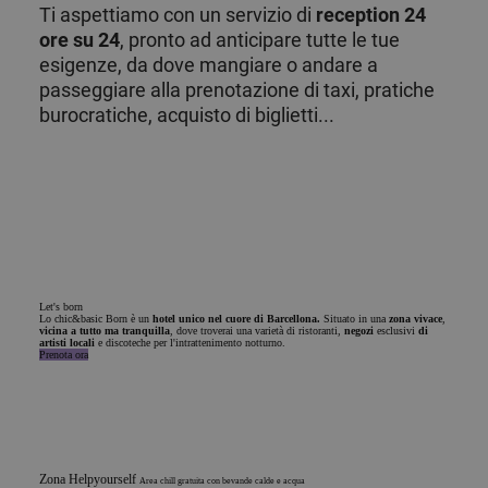
Ti aspettiamo con un servizio di
reception 24
ore su 24
, pronto ad anticipare tutte le tue
esigenze, da dove mangiare o andare a
passeggiare alla prenotazione di taxi, pratiche
burocratiche, acquisto di biglietti...
Let's born
Lo chic&basic Born è un
hotel unico nel cuore di Barcellona.
Situato in una
zona vivace
,
vicina a tutto ma tranquilla
, dove troverai una varietà di ristoranti,
negozi
esclusivi
di
artisti locali
e discoteche per l'intrattenimento notturno.
Prenota ora
Zona Helpyourself
Area chill gratuita con bevande calde e acqua