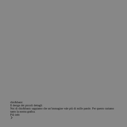
establecida
por
Doubleclick
y lleva a
cabo
información
sobre cómo
el usuario
final utiliza
el sitio web y
cualquier
publicidad
que el
usuario final
haya visto
antes de
visitar dicho
sitio web.
chic&basic
Il design dei piccoli dettagli
Noi di chic&basic sappiamo che un’immagine vale più di mille parole. Per questo curiamo
tanto la nostra grafica.
Più info