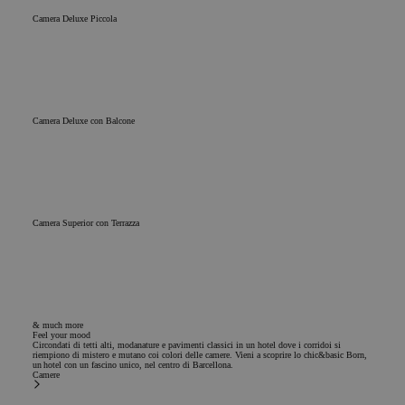
Camera Deluxe Piccola
Camera Deluxe con Balcone
Camera Superior con Terrazza
& much more
Feel your mood
Circondati di tetti alti, modanature e pavimenti classici in un hotel dove i corridoi si
riempiono di mistero e mutano coi colori delle camere. Vieni a scoprire lo chic&basic Born,
un hotel con un fascino unico, nel centro di Barcellona.
Camere