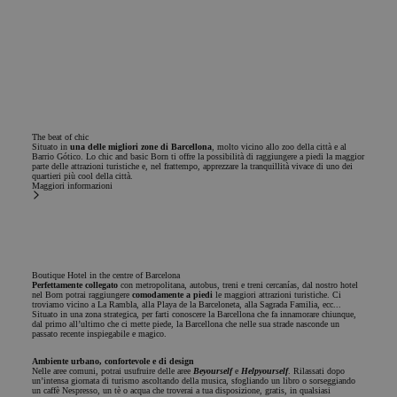
campagne
modo casuale
pubblicitarie
come
e per
identificatore
migliorare la
del cliente. È
rilevanza
incluso in ogni
degli
richiesta di
annunci
pagina in un
presentati
sito e utilizzato
agli utenti.
per calcolare i
dati di
visitatori,
_gcl_aw
2 mesi 4
Utilizzato da
Google
The beat of chic
sessioni e
settimane
Google
.chicandbasic.com
Situato in
una delle migliori zone di Barcellona
, molto vicino allo zoo della città e al
campagne per i
AdSense per
Barrio Gótico. Lo chic and basic Born ti offre la possibilità di raggiungere a piedi la maggior
rapporti di
sperimentare
parte delle attrazioni turistiche e, nel frattempo, apprezzare la tranquillità vivace di uno dei
analisi dei siti.
l'efficienza
quartieri più cool della città.
Maggiori informazioni
degli
_clck
.chicandbasic.com
11 mesi 4
annunci
Questo cookie
settimane
attraverso i
viene utilizzato
siti web
per monitorare
utilizzando i
le interazioni
loro servizi.
degli utenti e il
coinvolgimento
sul sito web
Boutique Hotel in the centre of Barcelona
_gcl_gs
.chicandbasic.com
2 mesi 4
Questo
Perfettamente collegato
con metropolitana, autobus, treni e treni cercanías, dal nostro hotel
per migliorare
settimane
cookie viene
nel Born potrai raggiungere
comodamente a piedi
le maggiori attrazioni turistiche. Ci
l'esperienza
utilizzato da
troviamo vicino a La Rambla, alla Playa de la Barceloneta, alla Sagrada Familia, ecc...
degli utenti e la
Google Ad
Situato in una zona strategica, per farti conoscere la Barcellona che fa innamorare chiunque,
dal primo all’ultimo che ci mette piede, la Barcellona che nelle sua strade nasconde un
funzionalità del
Services per
passato recente inspiegabile e magico.
sito web.
misurare
l'efficacia
Ambiente urbano, confortevole e di design
_ga_4PSBVNPYY0
.chicandbasic.com
1 anno 1
delle
Questo cookie
Nelle aree comuni, potrai usufruire delle aree
Beyourself
e
Helpyourself
. Rilassati dopo
mese
campagne
viene utilizzato
un’intensa giornata di turismo ascoltando della musica, sfogliando un libro o sorseggiando
pubblicitarie
da Google
un caffè Nespresso, un tè o acqua che troverai a tua disposizione, gratis, in qualsiasi