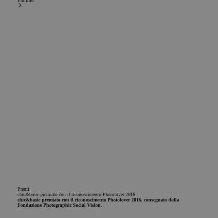
Più info
Premi
chic&basic premiato con il riconoscimento Photolover 2016
chic&basic premiato con il riconoscimento Photolover 2016, consegnato dalla
Fondazione Photographic Social Vision.