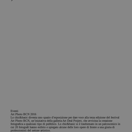
Eventi
Art Photo BCN 2016
Lo chic&basic diventa uno spazio d’esposizione per dare voce alla terza edizione del festival
Art Photo BCN, un’iniziativa della galleria Art Deal Project, che avvicina la creazione
fotografica a qualsiasi tipo di pubblico. Lo chic&basic si è trasformato in un palcoscenico in
cui 20 fotografi hanno esibito e spiegato alcune delle loro opere di fronte a una giuria di
professionisti del settore artistico.