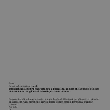
Eventi
La microdegustazione teatrale
Impegnati nella cultura e nell'arte nata a Barcellona, gli hotel chic&basic si dedicano
al teatro locale con gli eventi 'Microdegustazione' teatrale.
Proposte teatrali in formato ridotto, non più lunghe di 20 minuti, per gli ospiti e i cittadini
di Barcellona. Ogni mercoledì e giovedì presso i nostri hotel di Barcellona. Stagione
conclusa.
Più info