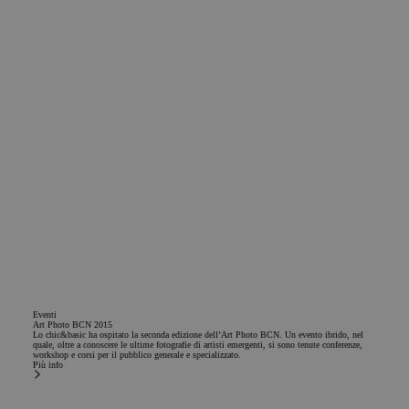
Eventi
Art Photo BCN 2015
Lo chic&basic ha ospitato la seconda edizione dell’Art Photo BCN. Un evento ibrido, nel
quale, oltre a conoscere le ultime fotografie di artisti emergenti, si sono tenute conferenze,
workshop e corsi per il pubblico generale e specializzato.
Più info