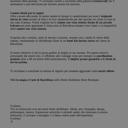
e per
Analytics per
momento della giornata. Ti invitiamo inoltre a coccolarti nella palestra
Loveyourself
con 3
attrezzature e una televisione per distrarti mentre fai esercizio.
migliorare la
mantenere lo
rilevanza
stato della
degli
sessione.
Camere ideali per le coppie
Oltre a essere alla moda, le nostre camere di design si caratterizzano per avere l’
originale
annunci
doccia in vetro
accanto al letto e le luci camaleontiche per farti giocare coi colori in base al
presentati
tuo stato d’animo. Potrai scegliere fra le
camere con vista esterna
dotate di un piccolo
agli utenti.
balcone
per poter apprezzare il clima mite di Barcellona durante tutto l'anno o la tranquillità
delle
camere con vista interna
.
_uetsid
1 giorno
Bing utiliza
Microsoft
esta cookie
Scoprirai che i corridoi, pieni di fascino e mistero, mutano con i cambi di colore delle
Corporation
camere, trasformando lo chich&basic Born in un
hotel dal fascino unico
nel centro di
para
.chicandbasic.com
Barcellona.
determinar
qué
Il nostro obiettivo è che tu possa goderti al meglio le tue vacanze. Per questo motivo,
anuncios
prenotando dal nostro sito, ti offriremo altri vantaggi come per esempio la
cancellazione
deben
gratuita
(fino a 48 ore prima della prenotazione), il
miglior prezzo garantito o il check-in
mostrarse
un’ora prima.
que pueden
ser
Ti invitiamo a consultare la sezione di seguito per rimanere aggiornato sulle
nostre offerte.
relevantes
para el
Vivi la magia e l'arte di Barcellona
nello Hotel chic&basic Born Boutique.
usuario final
que examina
el sitio.
_uetvid
1 anno
Esta es una
Microsoft
cookie
Corporation
utilizada por
Cooltura
.chicandbasic.com
Vivi la cultura più cool nei nostri hotel chic&basic. Moda, arte, fotografia, design,
Microsoft
performance, musica. Espressioni artistiche e culturali audaci che stimolano la nostra
Bing Ads y es
interiorità, ci invitano a interagire e ci fanno sentire parte dell'esperienza.
una cookie
Cooltura
de
seguimiento.