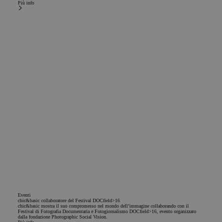
Più info
Eventi
chic&basic collaboratore del Festival DOCfield>16
chic&basic mostra il suo compromesso nel mondo dell’immagine collaborando con il
Festival di Fotografia Documentaria e Fotogiornalismo DOCfield>16, evento organizzato
dalla fondazione Photographic Social Vision.