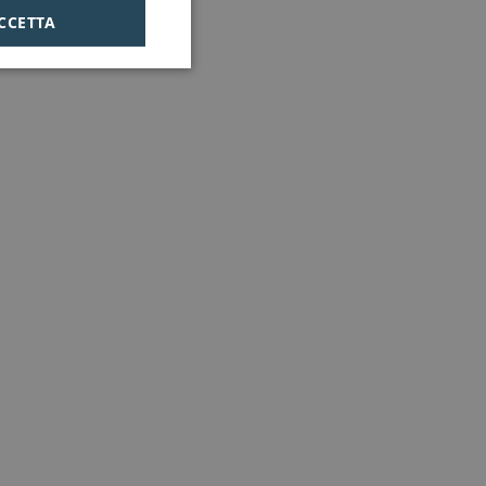
CCETTA