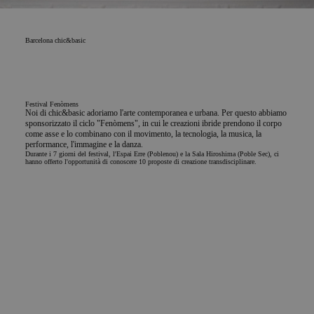
Barcelona
chic&basic
Festival Fenòmens
Noi di chic&basic adoriamo l'arte contemporanea e urbana. Per questo abbiamo
sponsorizzato il ciclo "Fenòmens", in cui le creazioni ibride prendono il corpo
come asse e lo combinano con il movimento, la tecnologia, la musica, la
performance, l'immagine e la danza.
Durante i 7 giorni del festival, l'Espai Erre (Poblenou) e la Sala Hiroshima (Poble Sec), ci
hanno offerto l'opportunità di conoscere 10 proposte di creazione transdisciplinare.