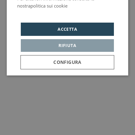
nostrapolitica sui cookie
Política de privacidad
ACCETTA
RIFIUTA
CONFIGURA
Strettamente
Analisi
Pubblicità
necessari
Funzionalità