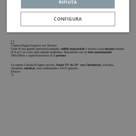
RIFIUTA
CONFIGURA
Strettamente
Analisi
Pubblicità
necessari
Camera Doppia Superior con Terrazzo
Gode di una grande luminosità naturale,
soffitti mansardati
e accesso a una
terrazza
esterna
di 8 m2 con vista sulla capitale madrilena. Disponibile con un
letto matrimoniale
180x190cm e capacità massima di
2 persone
.
Funzionalità
La camera è dotata di bagno privato,
Smart TV da 50'' con Chromecast
, scrivania,
cassaforte,
minibar
, aria condizionata e Wi-Fi gratuito.
Prenota
Strettamente necessari
Analisi
Pubblicità
Funzionalità
I cookie strettamente necessari consentono le funzionalità
principali del sito web come l"accesso dell"utente e la
gestione dell"account. Il sito web non può essere utilizzato