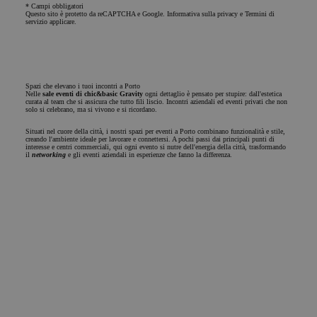
può esse
* Campi obbligatori
Questo sito è protetto da reCAPTCHA e Google.
Informativa sulla privacy
e
Termini di
specifico 
servizio
applicare.
sito, ma
buon es
è mante
uno stat
accesso 
utente tr
Google Privacy
pagine.
Spazi che elevano i tuoi incontri a Porto
Policy
Nelle
sale eventi di chic&basic Gravity
ogni dettaglio è pensato per stupire: dall'estetica
curata al team che si assicura che tutto fili liscio. Incontri aziendali ed eventi privati che non
CookieScriptConsent
1 anno
El servici
CookieScript
solo si celebrano, ma si vivono e si ricordano.
Cookie-
.chicandbasic.com
Script.c
Situati nel cuore della città, i nostri spazi per eventi a Porto combinano funzionalità e stile,
utiliza es
creando l'ambiente ideale per lavorare e connettersi. A pochi passi dai principali punti di
cookie p
interesse e centri commerciali, qui ogni evento si nutre dell'energia della città, trasformando
recordar 
il
networking
e gli eventi aziendali in esperienze che fanno la differenza.
preferen
consenti
de cooki
los visit
Es neces
que el b
Rimani aggiornato
de cooki
Vuoi rimanere aggiornato sulle nostre follie?
Cookie-
Iscriviti alla nostra newsletter e ricevi tutte le notizie e le offerte del mondo chic&basic.
Iscriviti alla newsletter
Script.c
Nome
funcione
correcta
Email
Sottoscrivere
Accetto di ricevere comunicazioni commerciali