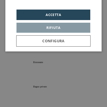
Política de privacidad
Terrazza
ACCETTA
RIFIUTA
Parcheggio
CONFIGURA
Strettamente
Analisi
Pubblicità
necessari
Ristorante
Funzionalità
Bagno privato