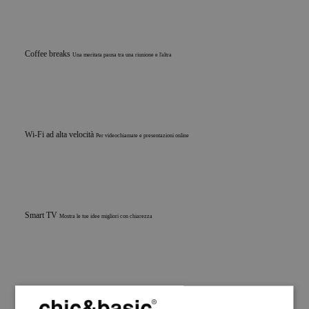
Coffee breaks
Una meritata pausa tra una riunione e l'altra
Wi-Fi ad alta velocità
Per videochiamate e presentazioni online
Smart TV
Mostra le tue idee migliori con chiarezza
Catering
Opzioni gastronomiche su misura per il tuo evento
Servizi: