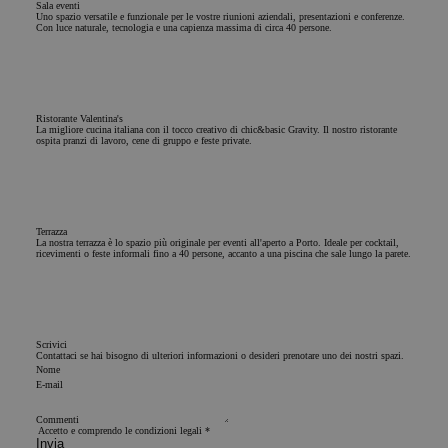
Strettamente necessari
Analisi
Pubblicità
Sala eventi
Uno spazio versatile e funzionale per le vostre riunioni aziendali, presentazioni e conferenze.
Con luce naturale, tecnologia e una capienza massima di circa 40 persone.
Funzionalità
I cookie strettamente necessari consentono le funzionalità
principali del sito web come l"accesso dell"utente e la
gestione dell"account. Il sito web non può essere utilizzato
correttamente senza i cookie strettamente necessari.
Ristorante Valentina's
La migliore cucina italiana con il tocco creativo di chic&basic Gravity. Il nostro ristorante
ospita pranzi di lavoro, cene di gruppo e feste private.
Nome
Fornitore / Dominio
Scadenza
Descrizi
PHPSESSID
Sessione
Cookie
PHP.net
generato
www.chicandbasic.com
applicazi
basate s
linguagg
Terrazza
La nostra terrazza è lo spazio più originale per eventi all'aperto a Porto. Ideale per cocktail,
PHP. Si t
ricevimenti o feste informali fino a 40 persone, accanto a una piscina che sale lungo la parete.
un
identific
generico
utilizzat
mantener
variabili 
sessione
Scrivici
Contattaci se hai bisogno di ulteriori informazioni o desideri prenotare uno dei nostri spazi.
utente.
Nome
Normalm
un nume
E-mail
generato
modo cas
Commenti
il modo i
Accetto e comprendo le condizioni legali
*
viene uti
Invia