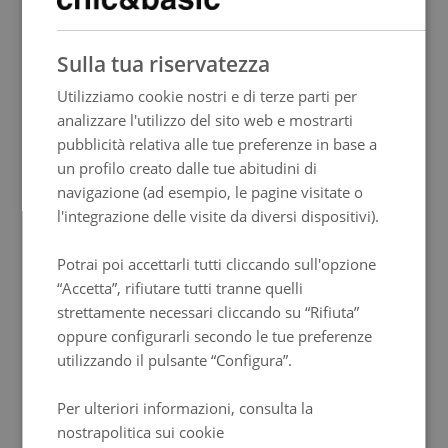
SPANISH
Sulla tua riservatezza
ENGLISH
Utilizziamo cookie nostri e di terze parti per
FRENCH
Wi-Fi ad alta velocità
analizzare l'utilizzo del sito web e mostrarti
ITALIAN
pubblicità relativa alle tue preferenze in base a
GERMAN
un profilo creato dalle tue abitudini di
navigazione (ad esempio, le pagine visitate o
PORTUGUESE
Smart TV easy to share
l'integrazione delle visite da diversi dispositivi).
HUNGARIAN
Potrai poi accettarli tutti cliccando sull'opzione
“Accetta”, rifiutare tutti tranne quelli
Prese HDMI
strettamente necessari cliccando su “Rifiuta”
oppure configurarli secondo le tue preferenze
utilizzando il pulsante “Configura”.
Flipchart
Per ulteriori informazioni, consulta la
nostrapolitica sui cookie