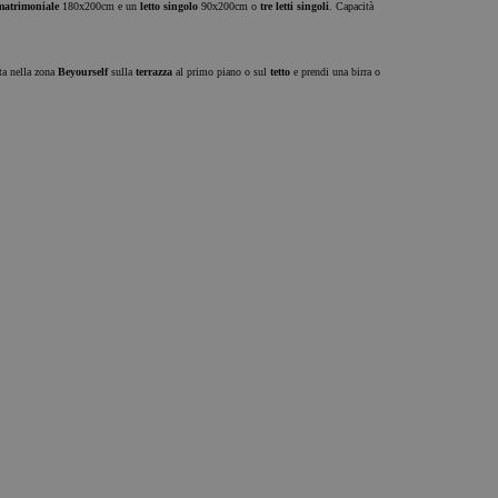
 matrimoniale
180x200cm e un
letto singolo
90x200cm o
tre letti singoli
. Capacità
sta nella zona
Beyourself
sulla
terrazza
al primo piano o sul
tetto
e prendi una birra o