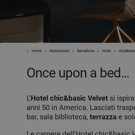
Home
destinazioni
Barcellona
Hotel
chic&basi
Once upon a bed…
L’
Hotel chic&basic Velvet
si ispir
anni 50 in America. Lasciati trasp
bar, sala biblioteca,
terrazza
e sol
Le camere dell’Hotel chic&basic Ve