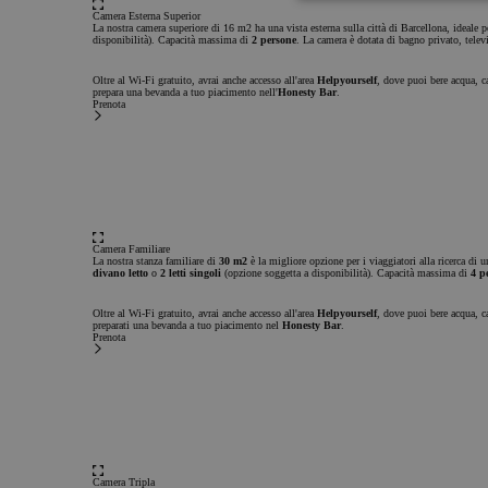
Strettamente
An
necessari
Camera Esterna
Superior
La nostra camera superiore di 16 m2 ha una vista esterna sulla città di Barcellona, ideale 
disponibilità). Capacità massima di
2 persone
. La camera è dotata di bagno privato, telev
Oltre al Wi-Fi gratuito, avrai anche accesso all'area
Helpyourself
, dove puoi bere acqua, ca
prepara una bevanda a tuo piacimento nell'
Honesty Bar
.
Prenota
Strettamente necessa
Pubblicità
Fu
I cookie strettamente nec
Camera Familiare
consentono le funzionalit
La nostra stanza familiare di
30 m2
è la migliore opzione per i viaggiatori alla ricerca di 
divano letto
o
2 letti singoli
(opzione soggetta a disponibilità). Capacità massima di
4 p
sito web come l"accesso d
gestione dell"account. Il
essere utilizzato corretta
Oltre al Wi-Fi gratuito, avrai anche accesso all'area
Helpyourself
, dove puoi bere acqua, ca
preparati una bevanda a tuo piacimento nel
Honesty Bar
.
cookie strettamente neces
Prenota
Nome
PHPSESSID
Camera Tripla