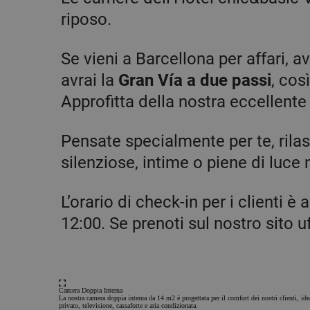
riposo.
Se vieni a Barcellona per affari, a
avrai la
Gran Vía a due passi
, co
Approfitta della nostra eccellente
Pensate specialmente per te, rilas
silenziose, intime o piene di luce 
L’orario di check-in per i clienti è 
12:00. Se prenoti sul nostro sito uf
Camera Doppia Interna
La nostra camera doppia interna da 14 m2 è progettata per il comfort dei nostri clienti, id
privato, televisione, cassaforte e aria condizionata.