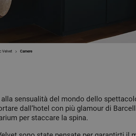
c Velvet
Camere
a alla sensualità del mondo dello spettacol
ortare dall’hotel con più glamour di Barce
arium per staccare la spina.
lvet sono state pensate per garantirti il m