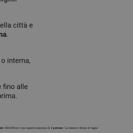
lla città e
ona
.
o interna,
 fino alle
prima.
ale
160x200cm e una capacità massima di
2 persone
. La camera è dotata di bagno