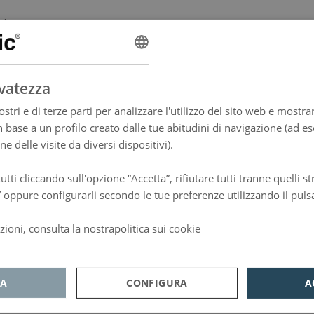
ivi.
ffè o tè e altro ancora, 24 ore al giorno, tutto incluso nel prezzo della camera. Inoltre, rilassati leggendo una ri
rvatezza
stri e di terze parti per analizzare l'utilizzo del sito web e mostrar
n base a un profilo creato dalle tue abitudini di navigazione (ad e
one delle visite da diversi dispositivi).
iono godersi la città di Barcellona. Disponibile con
2 letti singoli
90x200cm e una capacità massima di
2 pers
tutti cliccando sull'opzione “Accetta”, rifiutare tutti tranne quelli 
” oppure configurarli secondo le tue preferenze utilizzando il puls
è o tè e altro ancora, 24 ore al giorno, tutto incluso nel prezzo della camera. Inoltre, rilassati leggendo una rivi
zioni, consulta la nostrapolitica sui cookie
d
TA
CONFIGURA
A