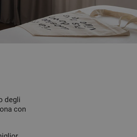
o degli
llona con
iglior