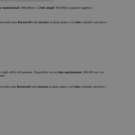
to matrimoniale
180x200cm o
2 letti singol
i 90x200cm (opzione soggetta a
vista nella zona
Beyourself
sulla
terrazza
al primo piano o sul
tetto
e prenditi una birra o
ti degli edifici del quartiere. Disponibile con un
letto matrimoniale
180x200 cm e un
nata.
ista nella zona
Beyourself
sulla
terrazza
al primo piano o sul
tetto
e prenditi una birra o