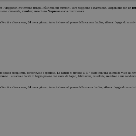
alisi
Pubblicità
Funzionalità
per i viaggiatori che cercano tranquillità e comfort durante il loro soggiorno a Barcellona. Disponibile con un
let
isione, cassaforte,
minibar
,
macchina Nespresso
e aria condizionata.
ffè o tè e altro ancora, 24 ore al giorno, tutto incluso nel prezzo della camera. Inoltre, rilassati leggendo una ri
ri
Analisi
nzionalità
essari
à principali del
uno spazio accogliente, confortevole e spazioso. Le camere si trovano al 5 ° piano con una splendida vista sui tet
ersone
. La stanza è dotata di bagno privato con vasca da bagno, televisione, cassaforte,
minibar
e aria condizio
ell"utente e la
 sito web non può
mente senza i
ffè o tè e altro ancora, 24 ore al giorno, tutto incluso nel prezzo della stanza. Inoltre, rilassati leggendo una riv
sari.
Fornitore / Dominio
Scadenza
Descrizione
Sessione
Cookie
PHP.net
generato da
www.chicandbasic.com
applicazioni
basate sul
linguaggio
PHP. Si tratta di
un