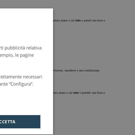
vista nella zona
Beyourself
sulla
terrazza
al primo piano o sul
tetto
e prendi una birra o
SPANISH
ENGLISH
ti pubblicità relativa
FRENCH
sempio, le pagine
ITALIAN
GERMAN
one
. La camera è dotata di bagno privato, televisione, cassaforte e aria condizionata.
strettamente necessari
PORTUGUESE
ante “Configura”.
HUNGARIAN
sta nella zona
Beyourself
sulla
terrazza
al primo piano o sul
tetto
e prenditi una birra o
CCETTA