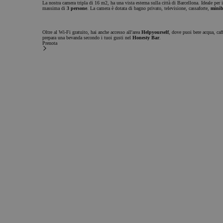
La nostra camera tripla di 16 m2, ha una vista esterna sulla città di Barcellona. Ideale per
massima di
3 persone
. La camera è dotata di bagno privato, televisione, cassaforte,
minib
Oltre al Wi-Fi gratuito, hai anche accesso all'area
Helpyourself
, dove puoi bere acqua, caff
prepara una bevanda secondo i tuoi gusti nel
Honesty Bar
.
Prenota
Rimani aggiornato
Vuoi rimanere aggiornato sulle nostre follie?
Iscriviti alla nostra newsletter e ricevi tutte le notizie e le offerte del mondo chic&basic.
Iscriviti alla newsletter
CookieScriptConsent
Nome
Email
Sottoscrivere
Accetto di ricevere comunicazioni commerciali
Policy
Ho letto e accetto la
Informativa sulla privacy
Informativa sulla privacy
Termini di se